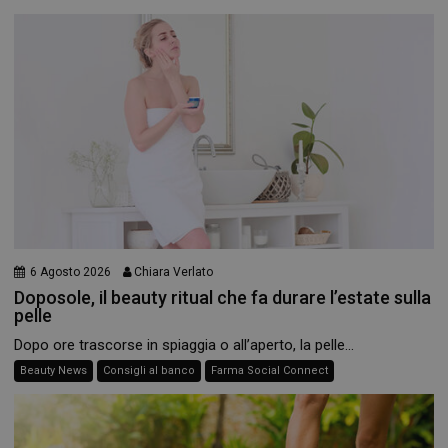
_ga
1 anno 1
Google LLC
mese
.panoramacosmetico.it
6 Agosto 2026
Chiara Verlato
Doposole, il beauty ritual che fa durare l’estate sulla
pelle
Dopo ore trascorse in spiaggia o all’aperto, la pelle...
Beauty News
Consigli al banco
Farma Social Connect