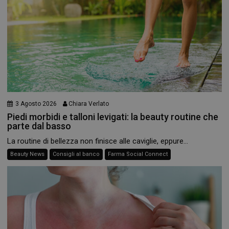
_ga_YJ0035S3E9
.panoramacosmetico.it
1 anno 1
mese
3 Agosto 2026
Chiara Verlato
CookieScriptConsent
5 mesi 3
CookieScript
settimane
www.panoramacosmetico.it
Piedi morbidi e talloni levigati: la beauty routine che
parte dal basso
La routine di bellezza non finisce alle caviglie, eppure...
Beauty News
Consigli al banco
Farma Social Connect