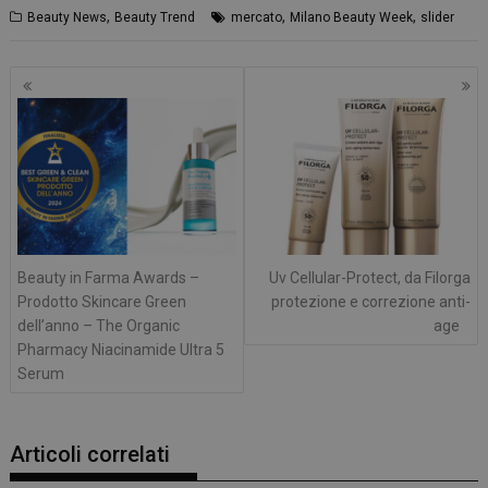
,
,
,
Beauty News
Beauty Trend
mercato
Milano Beauty Week
slider
NOME
FORNITORE
/
DOMINIO
SCADENZA
PHPSESSID
Sessione
PHP.net
.www.panoramacosmetico.it
Navigazione
articoli
Beauty in Farma Awards –
Uv Cellular-Protect, da Filorga
Prodotto Skincare Green
protezione e correzione anti-
dell’anno – The Organic
age
Pharmacy Niacinamide Ultra 5
Serum
Articoli correlati