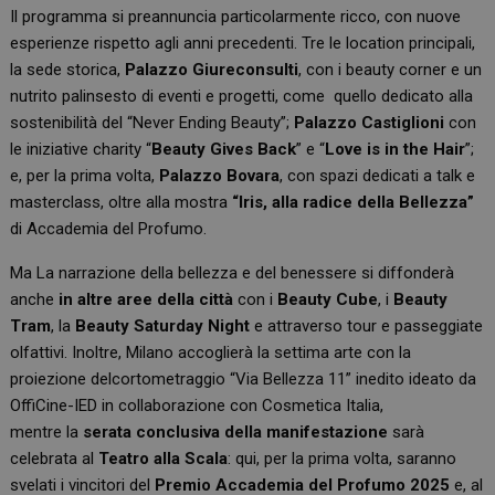
Il programma si preannuncia particolarmente ricco, con nuove
esperienze rispetto agli anni precedenti. Tre le location principali,
la sede storica,
Palazzo Giureconsulti
, con i beauty corner e un
nutrito palinsesto di eventi e progetti, come quello dedicato alla
sostenibilità del “Never Ending Beauty”;
Palazzo Castiglioni
con
le
iniziative charity “
Beauty Gives Back
” e “
Love is in the Hair
”;
e, per la prima volta,
Palazzo Bovara
, con spazi dedicati a talk e
masterclass, oltre alla mostra
“Iris, alla radice della Bellezza”
di Accademia del Profumo.
Ma La narrazione della bellezza e del benessere si diffonderà
anche
in altre aree della città
con i
Beauty Cube
, i
Beauty
Tram
, la
Beauty Saturday Night
e attraverso tour e passeggiate
olfattivi. Inoltre, Milano accoglierà la settima arte con la
proiezione delcortometraggio “Via Bellezza 11” inedito ideato da
OffiCine-IED in collaborazione con Cosmetica Italia,
mentre
la
serata conclusiva della manifestazione
sarà
celebrata al
Teatro alla Scala
: qui, per la prima volta, saranno
svelati i vincitori del
Premio Accademia del Profumo 2025
e, al