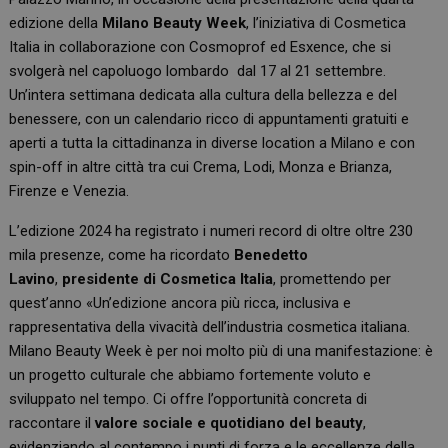
edizione della
Milano Beauty Week
, l’iniziativa di Cosmetica
Italia in collaborazione con Cosmoprof ed Esxence, che si
svolgerà nel capoluogo lombardo dal 17 al 21 settembre.
Un’intera settimana dedicata alla cultura della bellezza e del
benessere, con un calendario ricco di appuntamenti gratuiti e
aperti a tutta la cittadinanza in diverse location a Milano e con
spin-off in altre città tra cui Crema, Lodi, Monza e Brianza,
Firenze e Venezia.
L’edizione 2024 ha registrato i numeri record di oltre oltre 230
mila presenze, come ha ricordato
Benedetto
Lavino
,
presidente di Cosmetica Italia
, promettendo per
quest’anno «Un’edizione ancora più ricca, inclusiva e
rappresentativa della vivacità dell’industria cosmetica italiana.
Milano Beauty Week è per noi molto più di una manifestazione: è
un progetto culturale che abbiamo fortemente voluto e
sviluppato nel tempo. Ci offre l’opportunità concreta di
raccontare il
valore sociale e quotidiano del beauty
,
evidenziando al contempo i punti di forza e le eccellenze della