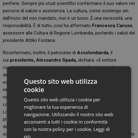
periferie. Sempre più studi scientifici confermano il suo valore nei
percorsi di salute e assistenza. La cultura, come sostengo sin
dall’inizio del mio mandato, non è un lusso. È una necessità, una
responsabilità. È di tutti», così ha affermato
Francesca Caruso
,
assessore alla Cultura di Regione Lombardia, portando i saluti del
presidente Attilio Fontana.
Riconfermato, inoltre, il patrocinio di
Assolombarda
, il
cui
presidente, Alessandro Spada,
dichiara: «Il settore
cosmetico rappresenta una componente fondamentale
dell’economia italiana ed è un ambasciatore della nostra
Questo sito web utilizza
eccellenza nel mondo, capace di coniugare tradizione,
cookie
innovazione e sostenibilità. Nel 2024 il comparto cosmetico
nazionale ha raggiunto un valore di oltre 16 miliardi di euro,
Questo sito web utilizza i cookie per
confermandosi strategico per il Made in Italy. E Milano e la
migliorare la tua esperienza di
Lombardia, grazie a un dinamico tessuto economico e
navigazione. Utilizzando il nostro sito web
produttivo, si affermano come vere protagoniste: più del 48%
acconsenti a tutti i cookie in conformità
delle imprese del settore ha sede nella nostra regione, che da
con la nostra policy per i cookie.
Leggi di
sola genera oltre i due terzi del fatturato nazionale (67%). Questo
più