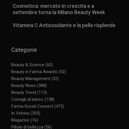
Cosmetica: mercato in crescita e a
settembre torna la Milano Beauty Week
Vitamina C Antiossidante e la pelle risplende
_ga_YJ0035S3E9
.panoramacosmetico.it
1 anno 1
mese
Categorie
Beauty & Science
(60)
CookieScriptConsent
5 mesi 3
CookieScript
Beauty in Farma Awards
(52)
settimane
www.panoramacosmetico.it
Beauty Management
(32)
Beauty News
(388)
Beauty Trend
(115)
Consigli al banco
(158)
Farma Social Connect
(473)
In Vetrina
(305)
Magazine
(16)
Pillole di bellezza
(56)