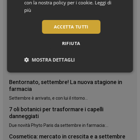
con la nostra policy per i cookie.
Leggi di
più
ACCETTA TUTTI
RIFIUTA
MOSTRA DETTAGLI
I più letti
Necessari
Bentornato, settembre! La nuova stagione in
farmacia
Settembre è arrivato, e con lui il ritorno...
7 oli botanici per trasformare i capelli
danneggiati
Necessari
Due novità Phyto Paris da settembre in farmacia:...
I cookie necessari contribuiscono a rendere fruibile il
sito web abilitandone funzionalità di base quali la
Cosmetica: mercato in crescita e a settembre
navigazione sulle pagine e l'accesso alle aree