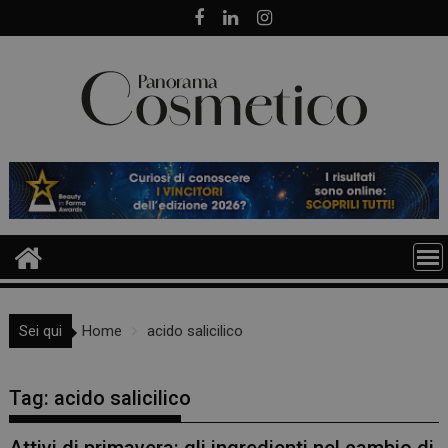
Skip
to
content
Sei qui
Home
acido salicilico
Tag:
acido salicilico