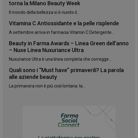
torna la Milano Beauty Week
protette del sito. Il sito web non è in grado di
funzionare correttamente senza questi cookie.
Il mondo della bellezza si è riunito il...
NOME
FORNITORE
/
DOMINIO
SCADENZA
Vitamina C Antiossidante e la pelle risplende
PHPSESSID
Sessione
PHP.net
.www.panoramacosmetico.it
A settembre arriva in farmacia Vitamin C Detergente...
Beauty in Farma Awards – Linea Green dell’anno
– Nuxe Linea Nuxuriance Ultra
Nuxuriance Ultra è una linea completa che corregge...
Quali sono i “Must have” primaverili? La parola
alle aziende beauty
La primavera non è più così lontana: la...