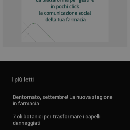
_ga
1 anno 1
Google LLC
mese
.panoramacosmetico.it
I più letti
Bentornato, settembre! La nuova stagione
in farmacia
7 oli botanici per trasformare i capelli
danneggiati