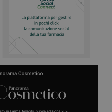
norama Cosmetico
uty in Farma Awards, nuova edizione 2026