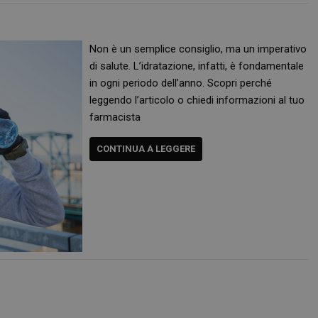
protette del sito. Il sito web non è in grado di funzionare correttamente senza questi coo
FORNITORE
/
DOMINIO
SCADENZA
DESCRIZIONE
Sessione
Cookie generato da applicazioni basa
PHP.net
Non è un semplice consiglio, ma un imperativo
PHP. Si tratta di un identificatore gen
.www.panoramacosmetico.it
mantenere le variabili di sessione 
di salute. L’idratazione, infatti, è fondamentale
è un numero generato in modo casual
in ogni periodo dell’anno. Scopri perché
viene utilizzato può essere specifico 
buon esempio è mantenere uno stato
leggendo l’articolo o chiedi informazioni al tuo
utente tra le pagine.
farmacista
1 anno 1
Questo nome di cookie è associato a
Google LLC
mese
Analytics, che è un aggiornamento si
.panoramacosmetico.it
servizio di analisi più comunemente 
CONTINUA A LEGGERE
Google. Questo cookie viene utilizza
utenti unici assegnando un numero
casuale come identificatore del client
richiesta di pagina in un sito e utilizz
dati di visitatori, sessioni e campagne
analisi dei siti.
.panoramacosmetico.it
1 anno 1
Questo cookie viene utilizzato da Go
mese
mantenere lo stato della sessione.
nt
5 mesi 3
Questo cookie viene utilizzato dal se
CookieScript
settimane
Script.com per ricordare le preferenz
www.panoramacosmetico.it
cookie dei visitatori. È necessario ch
cookie di Cookie-Script.com funzioni