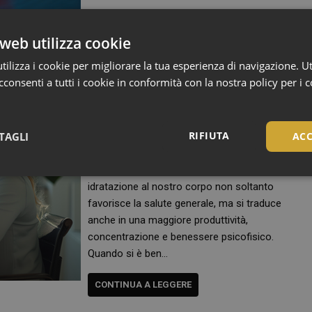
CONTINUA A LEGGERE
web utilizza cookie
ilizza i cookie per migliorare la tua esperienza di navigazione. Ut
 di lavoro
consenti a tutti i cookie in conformità con la nostra policy per i 
Il benessere sul posto di lavoro è una priorità
per tutti, e sempre più studi dimostrano che
RIFIUTA
TAGLI
ACC
una semplice abitudine, come bere la giusta
quantità d’acqua, può fare una grande
differenza. Infatti, garantire un’adeguata
Necessari
idratazione al nostro corpo non soltanto
favorisce la salute generale, ma si traduce
anche in una maggiore produttività,
concentrazione e benessere psicofisico.
Quando si è ben…
Necessari
CONTINUA A LEGGERE
tribuiscono a rendere fruibile il sito web abilitandone funzionalità di base quali la nav