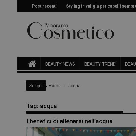
Skip
Post recenti
Styling in valigia per capelli sempr
Doposole, il beauty ritual che fa dur
to
content
BEAUTY NEWS
BEAUTY TREND
BEAU
Sei qui
Home
acqua
Tag:
acqua
I benefici di allenarsi nell’acqua