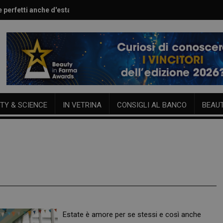
e perfetti anche d'estate
are l’estate sulla pelle
TY & SCIENCE
IN VETRINA
CONSIGLI AL BANCO
BEAU
Estate è amore per se stessi e così anche