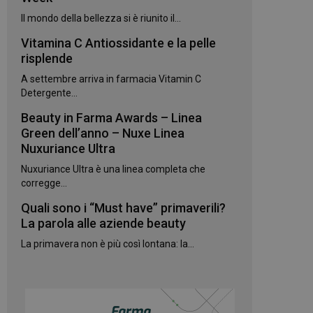
kie.
Il mondo della bellezza si è riunito il...
Vitamina C Antiossidante e la pelle
te sul linguaggio
erico utilizzato per
risplende
utente. Normalmente
e, il modo in cui
A settembre arriva in farmacia Vitamin C
per il sito, ma un
 di accesso per un
Detergente...
Beauty in Farma Awards – Linea
 Google Universal
gnificativo del
Green dell’anno – Nuxe Linea
utilizzato da
Nuxuriance Ultra
to per distinguere
 generato in modo
Nuxuriance Ultra è una linea completa che
e. È incluso in ogni
ato per calcolare i
corregge...
 per i rapporti di
Quali sono i “Must have” primaverili?
ogle Analytics per
La parola alle aziende beauty
La primavera non è più così lontana: la...
rvizio Cookie-
e di consenso sui
e il banner dei
 correttamente.