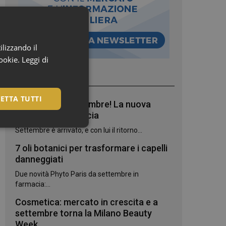
ilizzando il
cookie.
Leggi di
I più letti
ETTA TUTTI
Bentornato, settembre! La nuova
stagione in farmacia
Settembre è arrivato, e con lui il ritorno...
7 oli botanici per trasformare i capelli
danneggiati
Due novità Phyto Paris da settembre in
farmacia:...
Cosmetica: mercato in crescita e a
settembre torna la Milano Beauty
igazione sulle pagine
Week