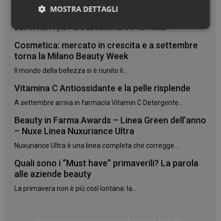
7 oli botanici per trasformare i capelli
MOSTRA DETTAGLI
danneggiati
Due novità Phyto Paris da settembre in farmacia:...
Necessari
Cosmetica: mercato in crescita e a settembre
torna la Milano Beauty Week
Il mondo della bellezza si è riunito il...
Vitamina C Antiossidante e la pelle risplende
Necessari
A settembre arriva in farmacia Vitamin C Detergente...
I cookie necessari contribuiscono a rendere fruibile il
Beauty in Farma Awards – Linea Green dell’anno
sito web abilitandone funzionalità di base quali la
– Nuxe Linea Nuxuriance Ultra
navigazione sulle pagine e l'accesso alle aree
protette del sito. Il sito web non è in grado di
Nuxuriance Ultra è una linea completa che corregge...
funzionare correttamente senza questi cookie.
Quali sono i “Must have” primaverili? La parola
NOME
FORNITORE
/
DOMINIO
SCADENZA
alle aziende beauty
PHPSESSID
Sessione
PHP.net
.www.panoramacosmetico.it
La primavera non è più così lontana: la...