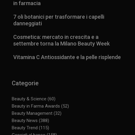
in farmacia
7 oli botanici per trasformare i capelli
danneggiati
Cosmetica: mercato in crescita e a
settembre torna la Milano Beauty Week
Vitamina C Antiossidante e la pelle risplende
Categorie
Beauty & Science
(60)
Beauty in Farma Awards
(52)
Beauty Management
(32)
Beauty News
(388)
_ga_YJ0035S3E9
.panoramacosmetico.it
1 anno 1
mese
Beauty Trend
(115)
Consigli al banco
(158)