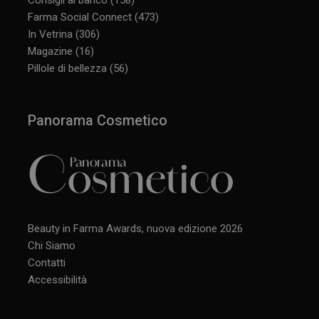
Farma Social Connect
(473)
In Vetrina
(306)
Magazine
(16)
CookieScriptConsent
5 mesi 3
CookieScript
settimane
www.panoramacosmetico.it
Pillole di bellezza
(56)
Panorama Cosmetico
Beauty in Farma Awards, nuova edizione 2026
Chi Siamo
Contatti
Accessibilità