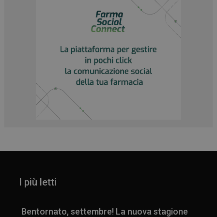
_ga
1 anno 1
Google LLC
mese
.panoramacosmetico.it
I più letti
Bentornato, settembre! La nuova stagione