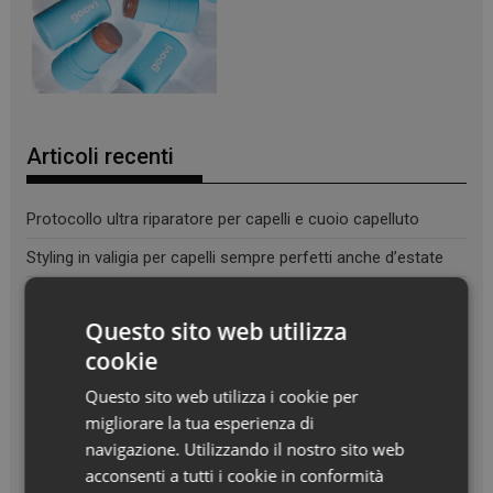
Articoli recenti
Protocollo ultra riparatore per capelli e cuoio capelluto
Styling in valigia per capelli sempre perfetti anche d’estate
Doposole, il beauty ritual che fa durare l’estate sulla pelle
Questo sito web utilizza
Effetto glow immediato e modulabile per viso e corpo
cookie
Questo sito web utilizza i cookie per
migliorare la tua esperienza di
navigazione. Utilizzando il nostro sito web
acconsenti a tutti i cookie in conformità