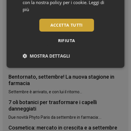
con la nostra policy per i cookie.
Leggi di
più
ACCETTA TUTTI
RIFIUTA
MOSTRA DETTAGLI
I più letti
Necessari
Bentornato, settembre! La nuova stagione in
farmacia
Settembre è arrivato, e con lui il ritorno...
7 oli botanici per trasformare i capelli
danneggiati
Necessari
Due novità Phyto Paris da settembre in farmacia:...
I cookie necessari contribuiscono a rendere fruibile il
sito web abilitandone funzionalità di base quali la
Cosmetica: mercato in crescita e a settembre
navigazione sulle pagine e l'accesso alle aree