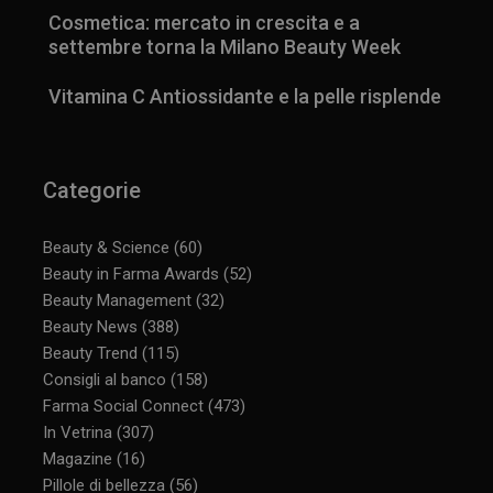
Cosmetica: mercato in crescita e a
settembre torna la Milano Beauty Week
Vitamina C Antiossidante e la pelle risplende
_ga_YJ0035S3E9
.panoramacosmetico.it
1 anno 1
mese
Categorie
Beauty & Science
(60)
CookieScriptConsent
5 mesi 3
CookieScript
Beauty in Farma Awards
(52)
settimane
www.panoramacosmetico.it
Beauty Management
(32)
Beauty News
(388)
Beauty Trend
(115)
Consigli al banco
(158)
Farma Social Connect
(473)
In Vetrina
(307)
Magazine
(16)
Pillole di bellezza
(56)