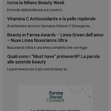
torna la Milano Beauty Week
protette del sito. Il sito web non è in grado di
funzionare correttamente senza questi cookie.
Il mondo della bellezza si è riunito il...
NOME
FORNITORE
/
DOMINIO
SCADENZA
Vitamina C Antiossidante e la pelle risplende
PHPSESSID
Sessione
PHP.net
.www.panoramacosmetico.it
A settembre arriva in farmacia Vitamin C Detergente...
Beauty in Farma Awards – Linea Green dell’anno
– Nuxe Linea Nuxuriance Ultra
Nuxuriance Ultra è una linea completa che corregge...
Quali sono i “Must have” primaverili? La parola
alle aziende beauty
La primavera non è più così lontana: la...