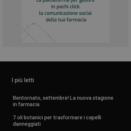
_ga
1 anno 1
Google LLC
mese
.panoramacosmetico.it
I più letti
Bentornato, settembre! La nuova stagione
in farmacia
7 oli botanici per trasformare i capelli
danneggiati