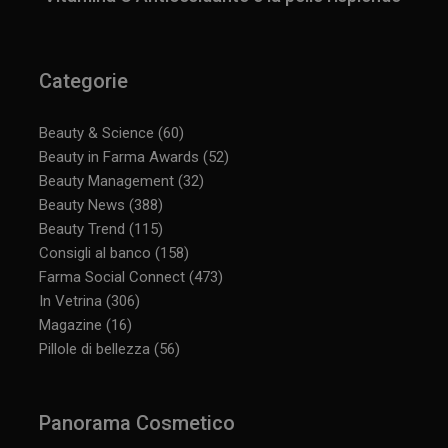
Categorie
_ga_YJ0035S3E9
.panoramacosmetico.it
1 anno 1
mese
Beauty & Science
(60)
Beauty in Farma Awards
(52)
Beauty Management
(32)
CookieScriptConsent
5 mesi 3
CookieScript
Beauty News
(388)
settimane
www.panoramacosmetico.it
Beauty Trend
(115)
Consigli al banco
(158)
Farma Social Connect
(473)
In Vetrina
(306)
Magazine
(16)
Pillole di bellezza
(56)
Panorama Cosmetico