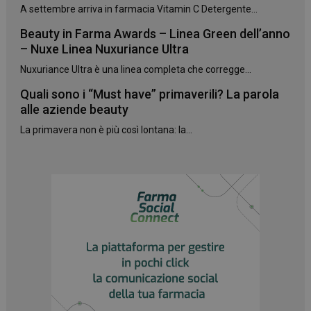
NOME
FORNITORE
/
DOMINIO
SCADENZA
A settembre arriva in farmacia Vitamin C Detergente...
PHPSESSID
Sessione
PHP.net
Beauty in Farma Awards – Linea Green dell’anno
.www.panoramacosmetico.it
– Nuxe Linea Nuxuriance Ultra
Nuxuriance Ultra è una linea completa che corregge...
Quali sono i “Must have” primaverili? La parola
alle aziende beauty
La primavera non è più così lontana: la...