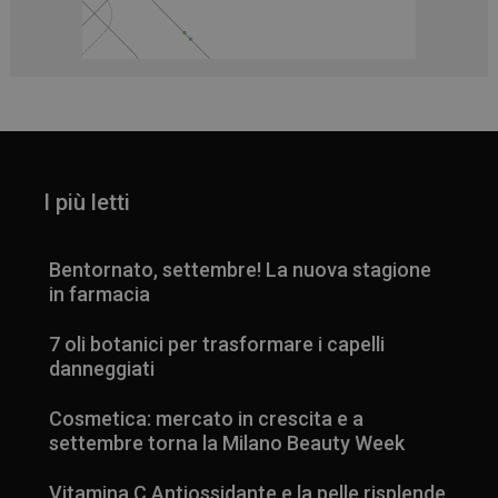
_ga
1 anno 1
Google LLC
mese
.panoramacosmetico.it
I più letti
Bentornato, settembre! La nuova stagione
in farmacia
7 oli botanici per trasformare i capelli
danneggiati
Cosmetica: mercato in crescita e a
settembre torna la Milano Beauty Week
Vitamina C Antiossidante e la pelle risplende