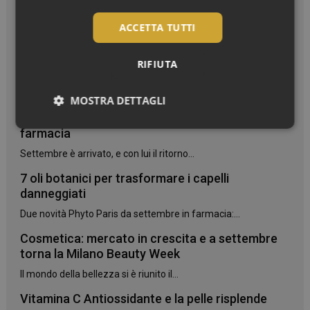
ACCETTA TUTTI
RIFIUTA
I più letti
MOSTRA DETTAGLI
Bentornato, settembre! La nuova stagione in
Necessari
farmacia
Settembre è arrivato, e con lui il ritorno...
7 oli botanici per trasformare i capelli
danneggiati
Due novità Phyto Paris da settembre in farmacia:...
Necessari
Cosmetica: mercato in crescita e a settembre
torna la Milano Beauty Week
I cookie necessari contribuiscono a rendere fruibile il
sito web abilitandone funzionalità di base quali la
Il mondo della bellezza si è riunito il...
navigazione sulle pagine e l'accesso alle aree
protette del sito. Il sito web non è in grado di
Vitamina C Antiossidante e la pelle risplende
funzionare correttamente senza questi cookie.