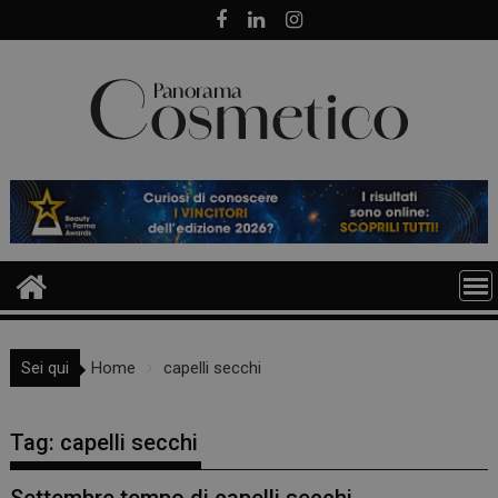
Skip
to
content
Sei qui
Home
capelli secchi
Tag:
capelli secchi