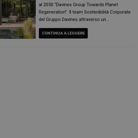
protette del sito. Il sito web non è in grado di funzionare correttamente senza questi coo
al 2030 “Davines Group Towards Planet
FORNITORE
/
DOMINIO
SCADENZA
DESCRIZIONE
Regeneration”. Il team Sostenibilità Corporate
Sessione
Cookie generato da applicazioni basa
PHP.net
del Gruppo Davines attraverso un…
PHP. Si tratta di un identificatore gen
.www.panoramacosmetico.it
mantenere le variabili di sessione 
è un numero generato in modo casual
CONTINUA A LEGGERE
viene utilizzato può essere specifico 
buon esempio è mantenere uno stato
utente tra le pagine.
1 anno 1
Questo nome di cookie è associato a
Google LLC
mese
Analytics, che è un aggiornamento si
.panoramacosmetico.it
servizio di analisi più comunemente 
Google. Questo cookie viene utilizza
utenti unici assegnando un numero
casuale come identificatore del client
richiesta di pagina in un sito e utilizz
dati di visitatori, sessioni e campagne
analisi dei siti.
.panoramacosmetico.it
1 anno 1
Questo cookie viene utilizzato da Go
mese
mantenere lo stato della sessione.
nt
5 mesi 3
Questo cookie viene utilizzato dal se
CookieScript
settimane
Script.com per ricordare le preferenz
www.panoramacosmetico.it
cookie dei visitatori. È necessario ch
cookie di Cookie-Script.com funzioni