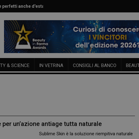
e perfetti anche d'estate
are l’estate sulla pelle
TY & SCIENCE
IN VETRINA
CONSIGLI AL BANCO
BEAU
 per un’azione antiage tutta naturale
Sublime Skin è la soluzione riempitiva naturale