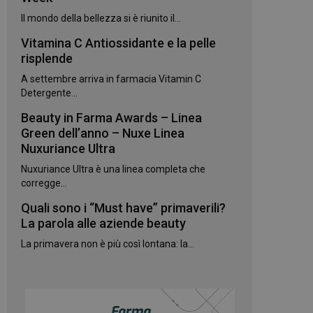
kie.
Il mondo della bellezza si è riunito il...
Vitamina C Antiossidante e la pelle
te sul linguaggio
erico utilizzato per
risplende
utente. Normalmente
e, il modo in cui
A settembre arriva in farmacia Vitamin C
per il sito, ma un
 di accesso per un
Detergente...
Beauty in Farma Awards – Linea
 Google Universal
gnificativo del
Green dell’anno – Nuxe Linea
utilizzato da
Nuxuriance Ultra
to per distinguere
 generato in modo
Nuxuriance Ultra è una linea completa che
e. È incluso in ogni
ato per calcolare i
corregge...
 per i rapporti di
Quali sono i “Must have” primaverili?
ogle Analytics per
La parola alle aziende beauty
La primavera non è più così lontana: la...
rvizio Cookie-
e di consenso sui
e il banner dei
 correttamente.