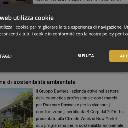
comfort zone ]. Lo spazio offre un’esperienza
rigenerativa completa, dedicata alla pelle, al
web utilizza cookie
corpo e alla mente. Il pop-up nasce con
ilizza i cookie per migliorare la tua esperienza di navigazione. Ut
l’obiettivo di raccontare i valori fondanti del
consenti a tutti i cookie in conformità con la nostra policy per i 
brand –efficacia, innovazione scientifica e
consapevolezza– attraverso trattamenti e
consulenze che incarnano…
RIFIUTA
TAGLI
ACC
CONTINUA A LEGGERE
Necessari
ma di sostenibilità ambientale
Il Gruppo Davines -azienda attiva nel settore
della cosmetica professionale con i marchi
per l’haircare Davines e per lo skincare [
comfort zone ], certificata B Corp dal 2016- ha
Necessari
presentato alla Climate Week di New York il
tribuiscono a rendere fruibile il sito web abilitandone funzionalità di base quali la nav
suo programma per la sostenibilità ambientale