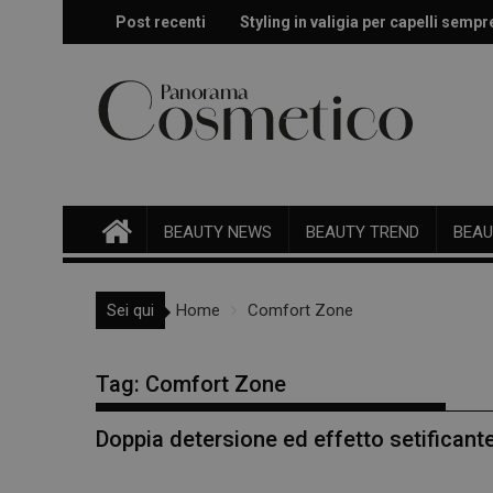
Skip
Post recenti
Styling in valigia per capelli sempr
Doposole, il beauty ritual che fa dur
to
content
BEAUTY NEWS
BEAUTY TREND
BEAU
Sei qui
Home
Comfort Zone
Tag:
Comfort Zone
Doppia detersione ed effetto setificante