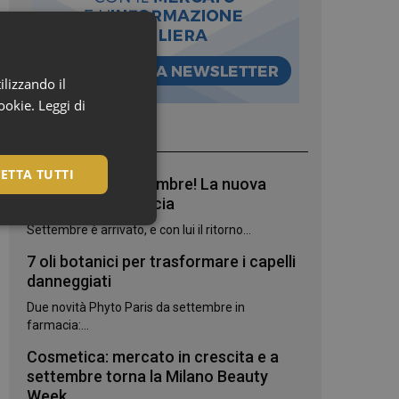
ilizzando il
cookie.
Leggi di
I più letti
ETTA TUTTI
Bentornato, settembre! La nuova
stagione in farmacia
Settembre è arrivato, e con lui il ritorno...
7 oli botanici per trasformare i capelli
danneggiati
Due novità Phyto Paris da settembre in
farmacia:...
Cosmetica: mercato in crescita e a
settembre torna la Milano Beauty
igazione sulle pagine
Week