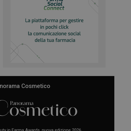
norama Cosmetico
uty in Farma Awards, nuova edizione 2026