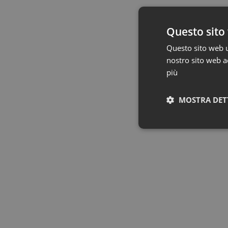
Questo sito 
Questo sito web ut
nostro sito web ac
più
MOSTRA DET
I cookie necessari con