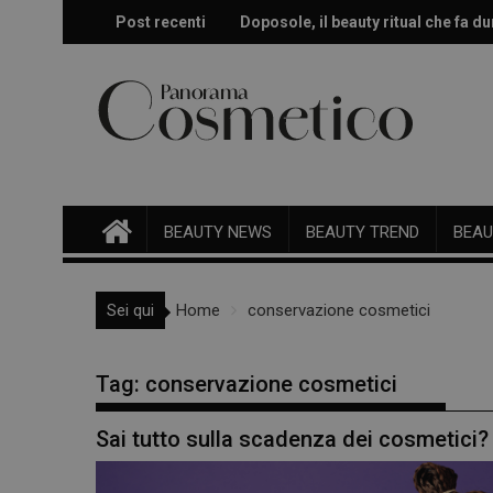
Skip
Post recenti
Doposole, il beauty ritual che fa dur
Effetto glow immediato e modulabi
to
content
BEAUTY NEWS
BEAUTY TREND
BEAU
Sei qui
Home
conservazione cosmetici
Tag:
conservazione cosmetici
Sai tutto sulla scadenza dei cosmetici?