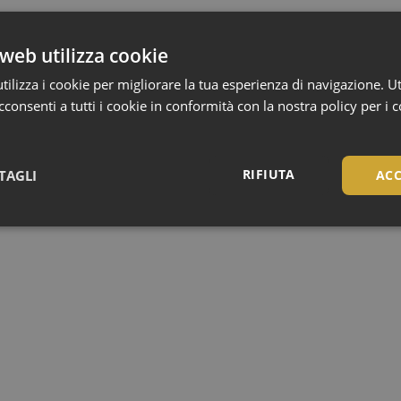
web utilizza cookie
ilizza i cookie per migliorare la tua esperienza di navigazione. Ut
consenti a tutti i cookie in conformità con la nostra policy per i 
RIFIUTA
TAGLI
ACC
Necessari
Necessari
tribuiscono a rendere fruibile il sito web abilitandone funzionalità di base quali la nav