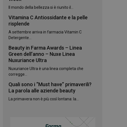
kie.
Il mondo della bellezza si è riunito il...
Vitamina C Antiossidante e la pelle
te sul linguaggio
erico utilizzato per
risplende
utente. Normalmente
e, il modo in cui
A settembre arriva in farmacia Vitamin C
per il sito, ma un
 di accesso per un
Detergente...
Beauty in Farma Awards – Linea
 Google Universal
gnificativo del
Green dell’anno – Nuxe Linea
utilizzato da
Nuxuriance Ultra
to per distinguere
 generato in modo
Nuxuriance Ultra è una linea completa che
e. È incluso in ogni
ato per calcolare i
corregge...
 per i rapporti di
Quali sono i “Must have” primaverili?
ogle Analytics per
La parola alle aziende beauty
La primavera non è più così lontana: la...
rvizio Cookie-
e di consenso sui
e il banner dei
 correttamente.