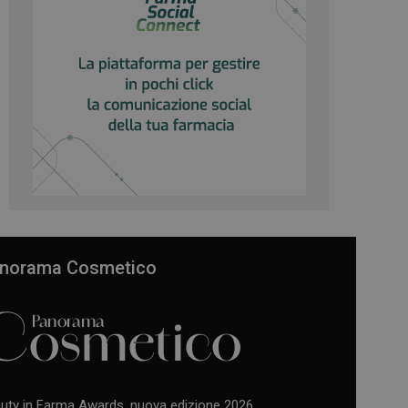
norama Cosmetico
uty in Farma Awards, nuova edizione 2026