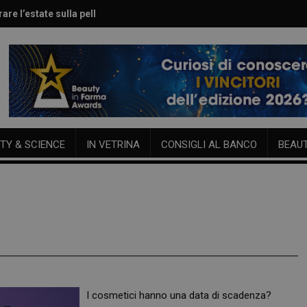
are l’estate sulla pelle
le per viso e corpo
TY & SCIENCE
IN VETRINA
CONSIGLI AL BANCO
BEAU
I cosmetici hanno una data di scadenza?