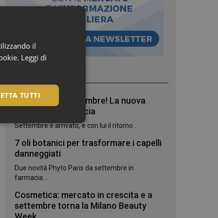
ilizzando il
cookie.
Leggi di
I più letti
ETTA TUTTI
Bentornato, settembre! La nuova
stagione in farmacia
Settembre è arrivato, e con lui il ritorno...
7 oli botanici per trasformare i capelli
danneggiati
Due novità Phyto Paris da settembre in
farmacia:...
Cosmetica: mercato in crescita e a
settembre torna la Milano Beauty
igazione sulle pagine
Week