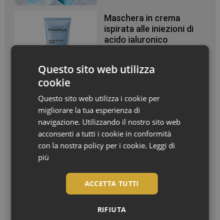
Maschera in crema
ispirata alle iniezioni di
acido ialuronico
Questo sito web utilizza
cookie
Questo sito web utilizza i cookie per
migliorare la tua esperienza di
Articoli recenti
navigazione. Utilizzando il nostro sito web
acconsenti a tutti i cookie in conformità
con la nostra policy per i cookie.
Leggi di
Styling in valigia per capelli sempre perfetti anche d’estate
più
Doposole, il beauty ritual che fa durare l’estate sulla pelle
Effetto glow immediato e modulabile per viso e corpo
ACCETTA TUTTI
Piedi morbidi e talloni levigati: la beauty routine che parte dal
RIFIUTA
basso