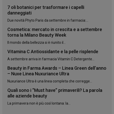
7 oli botanici per trasformare i capelli
danneggiati
Due novità Phyto Paris da settembre in farmacia:...
Cosmetica: mercato in crescita e a settembre
torna la Milano Beauty Week
Il mondo della bellezza si è riunito il...
Vitamina C Antiossidante e la pelle risplende
A settembre arriva in farmacia Vitamin C Detergente...
Beauty in Farma Awards – Linea Green dell’anno
– Nuxe Linea Nuxuriance Ultra
Nuxuriance Ultra è una linea completa che corregge...
_ga
1 anno 1
Google LLC
Quali sono i “Must have” primaverili? La parola
mese
.panoramacosmetico.it
alle aziende beauty
La primavera non è più così lontana: la...