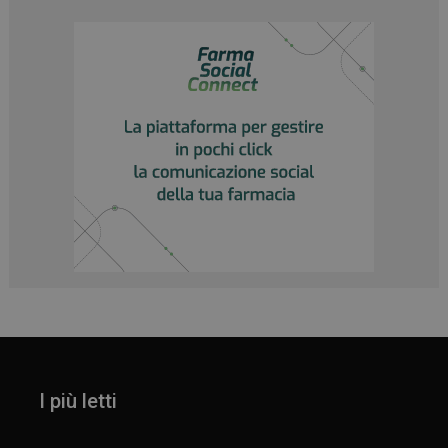
I più letti
_ga_YJ0035S3E9
.panoramacosmetico.it
1 anno 1
mese