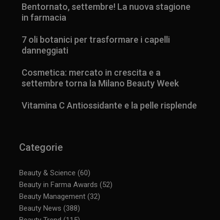
Bentornato, settembre! La nuova stagione
in farmacia
7 oli botanici per trasformare i capelli
CookieScriptConsent
5 mesi 3
CookieScript
settimane
www.panoramacosmetico.it
danneggiati
Cosmetica: mercato in crescita e a
settembre torna la Milano Beauty Week
Vitamina C Antiossidante e la pelle risplende
Categorie
Beauty & Science
(60)
Beauty in Farma Awards
(52)
Beauty Management
(32)
Beauty News
(388)