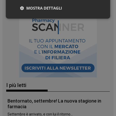
MOSTRA DETTAGLI
Necessari
Necessari
I cookie necessari contribuiscono a rendere fruibile il
sito web abilitandone funzionalità di base quali la
navigazione sulle pagine e l'accesso alle aree
protette del sito. Il sito web non è in grado di
funzionare correttamente senza questi cookie.
I più letti
NOME
FORNITORE
/
DOMINIO
SCADENZA
PHPSESSID
Sessione
PHP.net
Bentornato, settembre! La nuova stagione in
.www.panoramacosmetico.it
farmacia
Settembre è arrivato, e con lui il ritorno...