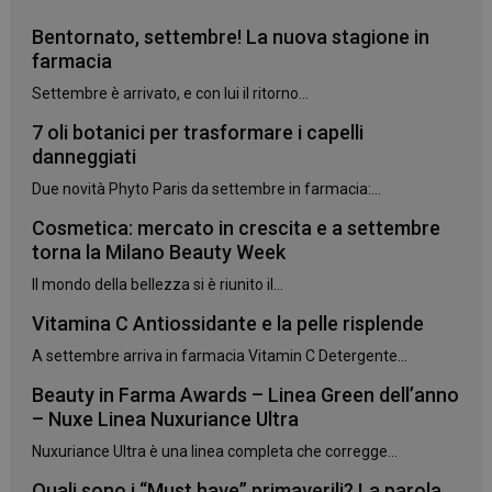
Bentornato, settembre! La nuova stagione in
farmacia
Settembre è arrivato, e con lui il ritorno...
7 oli botanici per trasformare i capelli
danneggiati
Due novità Phyto Paris da settembre in farmacia:...
Cosmetica: mercato in crescita e a settembre
torna la Milano Beauty Week
Il mondo della bellezza si è riunito il...
Vitamina C Antiossidante e la pelle risplende
A settembre arriva in farmacia Vitamin C Detergente...
Beauty in Farma Awards – Linea Green dell’anno
– Nuxe Linea Nuxuriance Ultra
_ga
1 anno 1
Google LLC
mese
.panoramacosmetico.it
Nuxuriance Ultra è una linea completa che corregge...
Quali sono i “Must have” primaverili? La parola