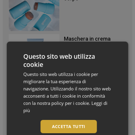
Maschera in crema
ispirata alle iniezioni di
acido ialuronico
Questo sito web utilizza
cookie
Questo sito web utilizza i cookie per
migliorare la tua esperienza di
navigazione. Utilizzando il nostro sito web
acconsenti a tutti i cookie in conformità
Articoli recenti
con la nostra policy per i cookie.
Leggi di
più
Styling in valigia per capelli sempre perfetti anche d’estate
ACCETTA TUTTI
Doposole, il beauty ritual che fa durare l’estate sulla pelle