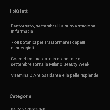
_ga_YJ0035S3E9
.panoramacosmetico.it
1 anno 1
mese
I più letti
Bentornato, settembre! La nuova stagione
in farmacia
CookieScriptConsent
5 mesi 3
CookieScript
settimane
www.panoramacosmetico.it
7 oli botanici per trasformare i capelli
danneggiati
Cosmetica: mercato in crescita e a
settembre torna la Milano Beauty Week
Vitamina C Antiossidante e la pelle risplende
Categorie
Beauty & Science
(60)