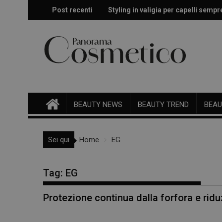
Skip
Post recenti
Styling in valigia per capelli sempr
Doposole, il beauty ritual che fa dur
to
content
BEAUTY NEWS
BEAUTY TREND
BEAU
Sei qui
Home
EG
Tag:
EG
Protezione continua dalla forfora e ridu