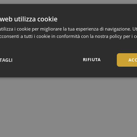
web utilizza cookie
ilizza i cookie per migliorare la tua esperienza di navigazione. Ut
consenti a tutti i cookie in conformità con la nostra policy per i 
RIFIUTA
TAGLI
ACC
Necessari
Necessari
tribuiscono a rendere fruibile il sito web abilitandone funzionalità di base quali la nav