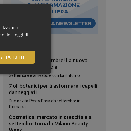
ilizzando il
cookie.
Leggi di
I più letti
ETTA TUTTI
Bentornato, settembre! La nuova
stagione in farmacia
Settembre è arrivato, e con lui il ritorno...
7 oli botanici per trasformare i capelli
danneggiati
Due novità Phyto Paris da settembre in
farmacia:...
Cosmetica: mercato in crescita e a
settembre torna la Milano Beauty
igazione sulle pagine
Week