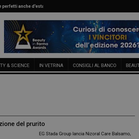
e perfetti anche d'estate
are l’estate sulla pelle
TY & SCIENCE
IN VETRINA
CONSIGLI AL BANCO
BEAU
zione del prurito
EG Stada Group lancia Nizoral Care Balsamo,