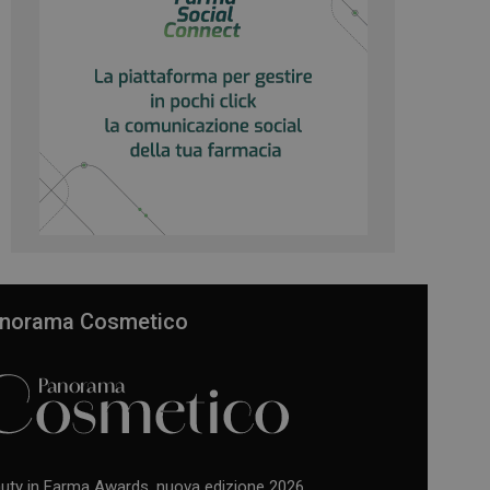
norama Cosmetico
uty in Farma Awards, nuova edizione 2026