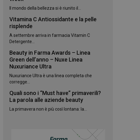
kie.
Il mondo della bellezza si è riunito il...
Vitamina C Antiossidante e la pelle
te sul linguaggio
erico utilizzato per
risplende
utente. Normalmente
e, il modo in cui
A settembre arriva in farmacia Vitamin C
per il sito, ma un
 di accesso per un
Detergente...
Beauty in Farma Awards – Linea
 Google Universal
gnificativo del
Green dell’anno – Nuxe Linea
utilizzato da
Nuxuriance Ultra
to per distinguere
 generato in modo
Nuxuriance Ultra è una linea completa che
e. È incluso in ogni
ato per calcolare i
corregge...
 per i rapporti di
Quali sono i “Must have” primaverili?
ogle Analytics per
La parola alle aziende beauty
La primavera non è più così lontana: la...
rvizio Cookie-
e di consenso sui
e il banner dei
 correttamente.