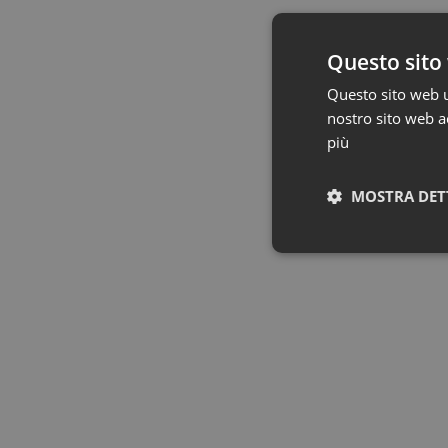
Questo sito 
Questo sito web ut
nostro sito web ac
più
MOSTRA DET
I cookie necessari con