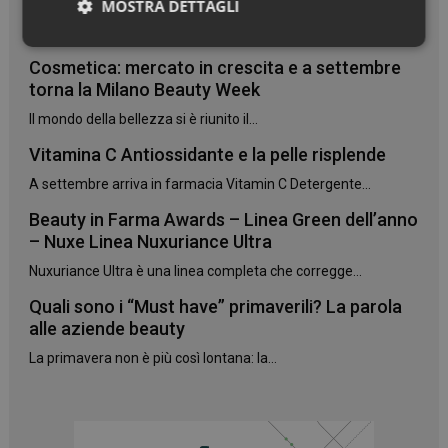
danneggiati
MOSTRA DETTAGLI
Due novità Phyto Paris da settembre in farmacia:...
Necessari
Cosmetica: mercato in crescita e a settembre
torna la Milano Beauty Week
Il mondo della bellezza si è riunito il...
Vitamina C Antiossidante e la pelle risplende
A settembre arriva in farmacia Vitamin C Detergente...
Necessari
Beauty in Farma Awards – Linea Green dell’anno
I cookie necessari contribuiscono a rendere fruibile il
– Nuxe Linea Nuxuriance Ultra
sito web abilitandone funzionalità di base quali la
navigazione sulle pagine e l'accesso alle aree
Nuxuriance Ultra è una linea completa che corregge...
protette del sito. Il sito web non è in grado di
funzionare correttamente senza questi cookie.
Quali sono i “Must have” primaverili? La parola
NOME
FORNITORE
/
DOMINIO
SCADENZA
alle aziende beauty
PHPSESSID
Sessione
PHP.net
La primavera non è più così lontana: la...
.www.panoramacosmetico.it