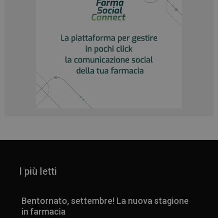
_ga
1 anno 1
Google LLC
mese
.panoramacosmetico.it
I più letti
Bentornato, settembre! La nuova stagione
in farmacia