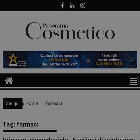
Skip
to
content
Sei qui
Home
farmaci
Tag:
farmaci