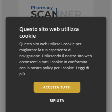
Questo sito web utilizza
cookie
Questo sito web utilizza i cookie per
migliorare la tua esperienza di
navigazione. Utilizzando il nostro sito web
acconsenti a tutti i cookie in conformità
con la nostra policy per i cookie.
Leggi di
I più letti
più
Bentornato, settembre! La nuova stagione in
ACCETTA TUTTI
farmacia
Settembre è arrivato, e con lui il ritorno...
RIFIUTA
7 oli botanici per trasformare i capelli