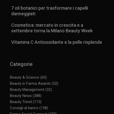
7 oli botanici per trasformare i capelli
danneggiati
Cosmetica: mercato in crescita e a
settembre torna la Milano Beauty Week
Vitamina C Antiossidante e la pelle risplende
Categorie
Beauty & Science
(60)
Beauty in Farma Awards
(52)
Beauty Management
(32)
Beauty News
(388)
_ga_YJ0035S3E9
.panoramacosmetico.it
1 anno 1
Beauty Trend
(115)
mese
Consigli al banco
(158)
Farma Social Connect
(473)