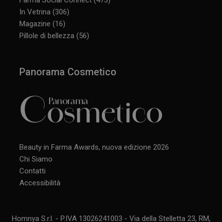
In Vetrina
(306)
Magazine
(16)
CookieScriptConsent
5 mesi 3
CookieScript
Pillole di bellezza
(56)
settimane
www.panoramacosmetico.it
Panorama Cosmetico
Beauty in Farma Awards, nuova edizione 2026
Chi Siamo
Contatti
Accessibilità
Homnya S.r.l. - P.IVA 13026241003 - Via della Stelletta 23, RM,