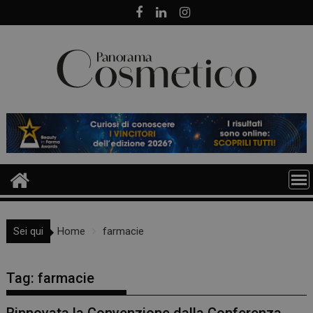
Skip
to
content
Sei qui
Home
farmacie
Tag:
farmacie