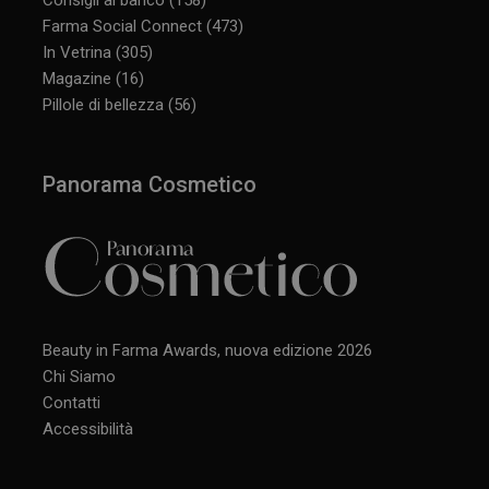
Farma Social Connect
(473)
In Vetrina
(305)
Magazine
(16)
CookieScriptConsent
5 mesi 3
CookieScript
settimane
www.panoramacosmetico.it
Pillole di bellezza
(56)
Panorama Cosmetico
Beauty in Farma Awards, nuova edizione 2026
Chi Siamo
Contatti
Accessibilità