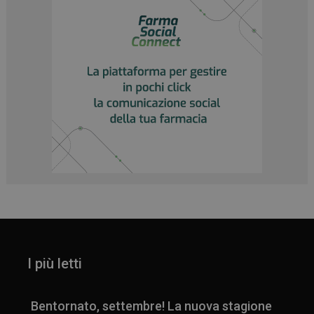
_ga
1 anno 1
Google LLC
mese
.panoramacosmetico.it
I più letti
Bentornato, settembre! La nuova stagione