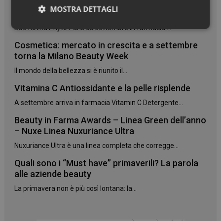
7 oli botanici per trasformare i capelli
MOSTRA DETTAGLI
danneggiati
Due novità Phyto Paris da settembre in farmacia:...
Necessari
Cosmetica: mercato in crescita e a settembre
torna la Milano Beauty Week
Il mondo della bellezza si è riunito il...
Vitamina C Antiossidante e la pelle risplende
Necessari
A settembre arriva in farmacia Vitamin C Detergente...
I cookie necessari contribuiscono a rendere fruibile il
Beauty in Farma Awards – Linea Green dell’anno
sito web abilitandone funzionalità di base quali la
– Nuxe Linea Nuxuriance Ultra
navigazione sulle pagine e l'accesso alle aree
protette del sito. Il sito web non è in grado di
Nuxuriance Ultra è una linea completa che corregge...
funzionare correttamente senza questi cookie.
Quali sono i “Must have” primaverili? La parola
NOME
FORNITORE
/
DOMINIO
SCADENZA
alle aziende beauty
PHPSESSID
Sessione
PHP.net
.www.panoramacosmetico.it
La primavera non è più così lontana: la...