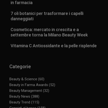
in farmacia
7 oli botanici per trasformare i capelli
danneggiati
Cosmetica: mercato in crescita e a
settembre torna la Milano Beauty Week
Vitamina C Antiossidante e la pelle risplende
Categorie
Beauty & Science
(60)
Beauty in Farma Awards
(52)
Beauty Management
(32)
Beauty News
(388)
_ga_YJ0035S3E9
.panoramacosmetico.it
1 anno 1
mese
Beauty Trend
(115)
Consigli al banco
(158)