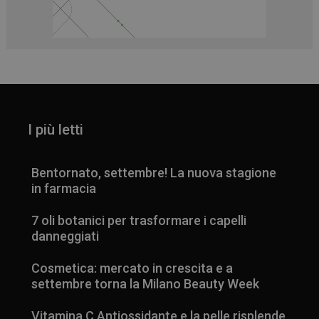
_ga
1 anno 1
Google LLC
mese
.panoramacosmetico.it
I più letti
Bentornato, settembre! La nuova stagione
in farmacia
7 oli botanici per trasformare i capelli
danneggiati
Cosmetica: mercato in crescita e a
settembre torna la Milano Beauty Week
Vitamina C Antiossidante e la pelle risplende