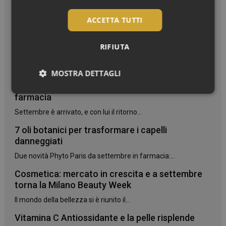
ACCETTA TUTTI
RIFIUTA
I più letti
MOSTRA DETTAGLI
Bentornato, settembre! La nuova stagione in
Necessari
farmacia
Settembre è arrivato, e con lui il ritorno...
7 oli botanici per trasformare i capelli
danneggiati
Due novità Phyto Paris da settembre in farmacia:...
Necessari
Cosmetica: mercato in crescita e a settembre
torna la Milano Beauty Week
I cookie necessari contribuiscono a rendere fruibile il
sito web abilitandone funzionalità di base quali la
Il mondo della bellezza si è riunito il...
navigazione sulle pagine e l'accesso alle aree
protette del sito. Il sito web non è in grado di
Vitamina C Antiossidante e la pelle risplende
funzionare correttamente senza questi cookie.