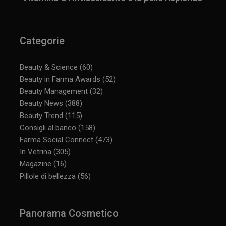
Categorie
_ga_YJ0035S3E9
.panoramacosmetico.it
1 anno 1
mese
Beauty & Science
(60)
Beauty in Farma Awards
(52)
Beauty Management
(32)
CookieScriptConsent
5 mesi 3
CookieScript
Beauty News
(388)
settimane
www.panoramacosmetico.it
Beauty Trend
(115)
Consigli al banco
(158)
Farma Social Connect
(473)
In Vetrina
(305)
Magazine
(16)
Pillole di bellezza
(56)
Panorama Cosmetico