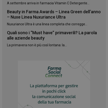
NOME
FORNITORE
/
DOMINIO
SCADENZA
A settembre arriva in farmacia Vitamin C Detergente...
PHPSESSID
Sessione
PHP.net
Beauty in Farma Awards – Linea Green dell’anno
.www.panoramacosmetico.it
– Nuxe Linea Nuxuriance Ultra
Nuxuriance Ultra è una linea completa che corregge...
Quali sono i “Must have” primaverili? La parola
alle aziende beauty
La primavera non è più così lontana: la...