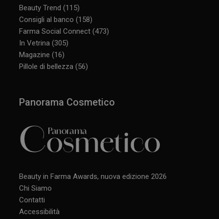
Beauty Trend
(115)
Consigli al banco
(158)
Farma Social Connect
(473)
In Vetrina
(305)
CookieScriptConsent
5 mesi 3
CookieScript
settimane
www.panoramacosmetico.it
Magazine
(16)
Pillole di bellezza
(56)
Panorama Cosmetico
Beauty in Farma Awards, nuova edizione 2026
Chi Siamo
Contatti
Accessibilità