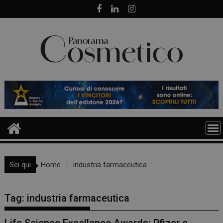
Skip
to
content
Sei qui
Home
industria farmaceutica
Tag:
industria farmaceutica