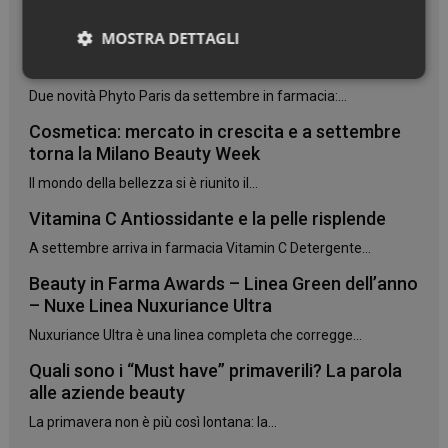
Settembre è arrivato, e con lui il ritorno...
MOSTRA DETTAGLI
7 oli botanici per trasformare i capelli
danneggiati
Necessari
Due novità Phyto Paris da settembre in farmacia:...
Cosmetica: mercato in crescita e a settembre
torna la Milano Beauty Week
Il mondo della bellezza si è riunito il...
Vitamina C Antiossidante e la pelle risplende
Necessari
A settembre arriva in farmacia Vitamin C Detergente...
I cookie necessari contribuiscono a rendere fruibile il
sito web abilitandone funzionalità di base quali la
Beauty in Farma Awards – Linea Green dell’anno
navigazione sulle pagine e l'accesso alle aree
– Nuxe Linea Nuxuriance Ultra
protette del sito. Il sito web non è in grado di
funzionare correttamente senza questi cookie.
Nuxuriance Ultra è una linea completa che corregge...
NOME
FORNITORE
/
DOMINIO
SCADENZA
Quali sono i “Must have” primaverili? La parola
PHPSESSID
Sessione
PHP.net
alle aziende beauty
.www.panoramacosmetico.it
La primavera non è più così lontana: la...