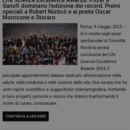
Life Science Excellence Awards: Pfizer e
Sanofi dominano l’edizione dei record. Premi
speciali a Robert Nisticò e ai premi Oscar
Morricone e Storaro
Roma, 9 maggio 2025 –
Si è svolta negli spazi
spettacolari di Cinecittà
World la serata
conclusiva dei Life
Science Excellence
Awards 2024, il
principale appuntamento italiano dedicato all’innovazione nella
salute, nella medicina e nelle scienze della vita. Una serata che ha
unito rigore scientifico e suggestione cinematografica, mettendo
in luce progetti, persone e visioni che stanno trasformando il
modo di curare, comunicare…
CONTINUA A LEGGERE