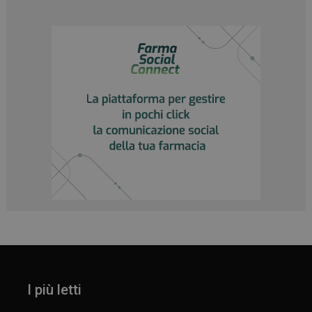
_ga
1 anno 1
Google LLC
mese
.panoramacosmetico.it
I più letti