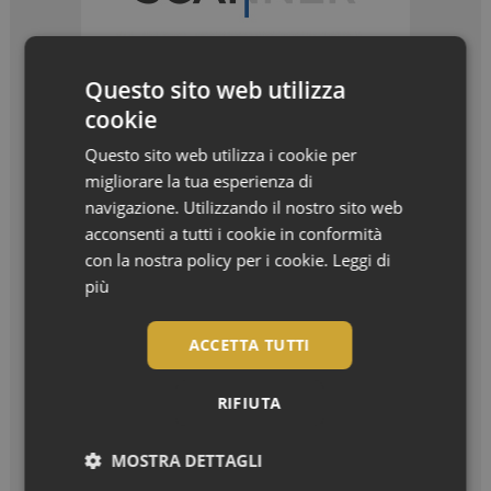
Questo sito web utilizza
cookie
Questo sito web utilizza i cookie per
migliorare la tua esperienza di
navigazione. Utilizzando il nostro sito web
I più letti
acconsenti a tutti i cookie in conformità
con la nostra policy per i cookie.
Leggi di
più
Bentornato, settembre! La nuova stagione in
farmacia
ACCETTA TUTTI
Settembre è arrivato, e con lui il ritorno...
7 oli botanici per trasformare i capelli
RIFIUTA
danneggiati
Due novità Phyto Paris da settembre in farmacia:...
MOSTRA DETTAGLI
Cosmetica: mercato in crescita e a settembre