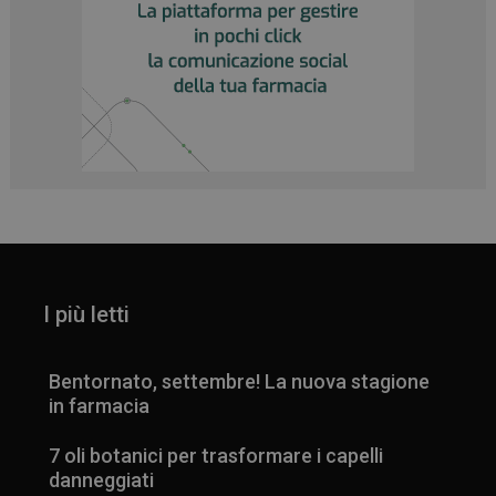
I più letti
_ga
1 anno 1
Google LLC
mese
.panoramacosmetico.it
Bentornato, settembre! La nuova stagione
in farmacia
7 oli botanici per trasformare i capelli
danneggiati