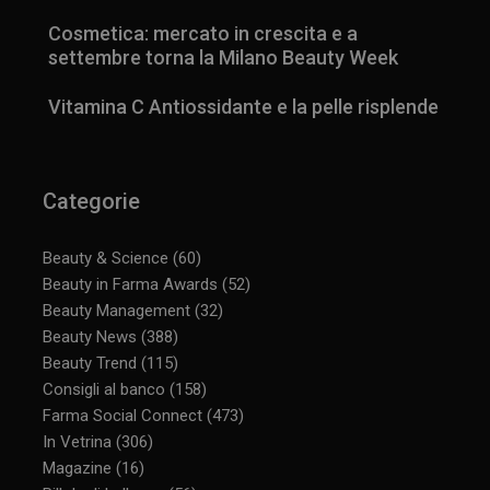
Cosmetica: mercato in crescita e a
settembre torna la Milano Beauty Week
Vitamina C Antiossidante e la pelle risplende
Categorie
Beauty & Science
(60)
Beauty in Farma Awards
(52)
Beauty Management
(32)
Beauty News
(388)
Beauty Trend
(115)
Consigli al banco
(158)
_ga_YJ0035S3E9
.panoramacosmetico.it
1 anno 1
mese
Farma Social Connect
(473)
In Vetrina
(306)
Magazine
(16)