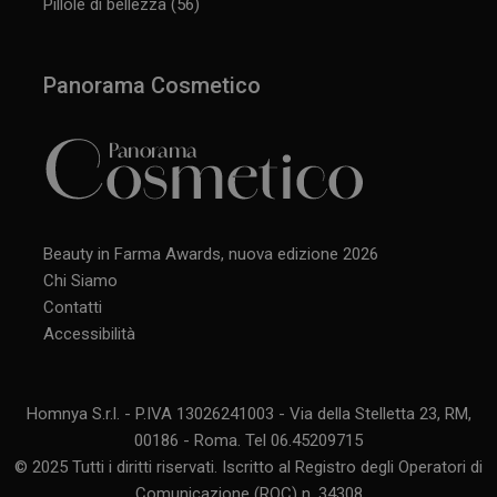
Pillole di bellezza
(56)
CookieScriptConsent
5 mesi 3
CookieScript
settimane
www.panoramacosmetico.it
Panorama Cosmetico
Beauty in Farma Awards, nuova edizione 2026
Chi Siamo
Contatti
Accessibilità
Homnya S.r.l. - P.IVA 13026241003 - Via della Stelletta 23, RM,
00186 - Roma. Tel 06.45209715
© 2025 Tutti i diritti riservati. Iscritto al Registro degli Operatori di
Comunicazione (ROC) n. 34308