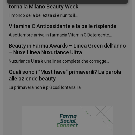
Necessari
torna la Milano Beauty Week
Il mondo della bellezza si è riunito il...
Vitamina C Antiossidante e la pelle risplende
A settembre arriva in farmacia Vitamin C Detergente...
Beauty in Farma Awards – Linea Green dell’anno
Necessari
– Nuxe Linea Nuxuriance Ultra
I cookie necessari contribuiscono a rendere fruibile il
Nuxuriance Ultra è una linea completa che corregge...
sito web abilitandone funzionalità di base quali la
navigazione sulle pagine e l'accesso alle aree
Quali sono i “Must have” primaverili? La parola
protette del sito. Il sito web non è in grado di
funzionare correttamente senza questi cookie.
alle aziende beauty
NOME
FORNITORE
/
DOMINIO
SCADENZA
La primavera non è più così lontana: la...
PHPSESSID
Sessione
PHP.net
.www.panoramacosmetico.it