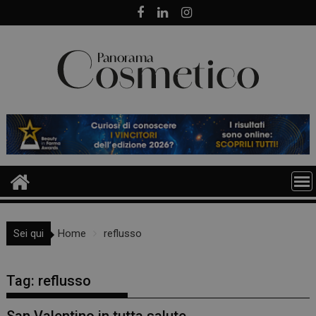
Skip
to
content
Sei qui
Home
reflusso
Tag:
reflusso