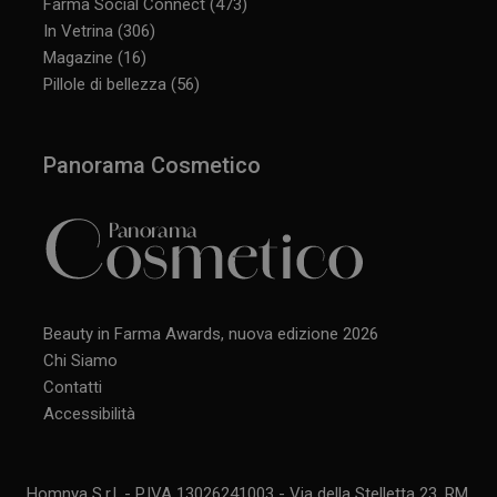
Farma Social Connect
(473)
In Vetrina
(306)
Magazine
(16)
CookieScriptConsent
5 mesi 3
CookieScript
Pillole di bellezza
(56)
settimane
www.panoramacosmetico.it
Panorama Cosmetico
Beauty in Farma Awards, nuova edizione 2026
Chi Siamo
Contatti
Accessibilità
Homnya S.r.l. - P.IVA 13026241003 - Via della Stelletta 23, RM,