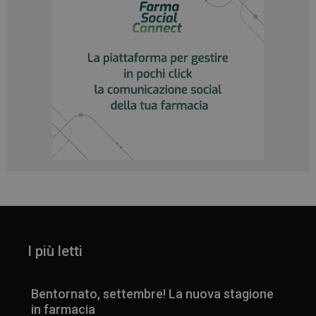
_ga
1 anno 1
Google LLC
mese
.panoramacosmetico.it
I più letti
Bentornato, settembre! La nuova stagione
in farmacia