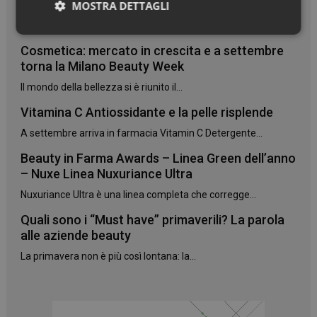
danneggiati
MOSTRA DETTAGLI
Due novità Phyto Paris da settembre in farmacia:...
Necessari
Cosmetica: mercato in crescita e a settembre
torna la Milano Beauty Week
Il mondo della bellezza si è riunito il...
Vitamina C Antiossidante e la pelle risplende
A settembre arriva in farmacia Vitamin C Detergente...
Necessari
Beauty in Farma Awards – Linea Green dell’anno
I cookie necessari contribuiscono a rendere fruibile il
– Nuxe Linea Nuxuriance Ultra
sito web abilitandone funzionalità di base quali la
navigazione sulle pagine e l'accesso alle aree
Nuxuriance Ultra è una linea completa che corregge...
protette del sito. Il sito web non è in grado di
funzionare correttamente senza questi cookie.
Quali sono i “Must have” primaverili? La parola
NOME
FORNITORE
/
DOMINIO
SCADENZA
alle aziende beauty
PHPSESSID
Sessione
PHP.net
La primavera non è più così lontana: la...
.www.panoramacosmetico.it