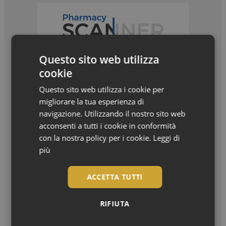
Questo sito web utilizza
cookie
Questo sito web utilizza i cookie per
migliorare la tua esperienza di
navigazione. Utilizzando il nostro sito web
acconsenti a tutti i cookie in conformità
con la nostra policy per i cookie.
Leggi di
I più letti
più
Bentornato, settembre! La nuova stagione in
ACCETTA TUTTI
farmacia
Settembre è arrivato, e con lui il ritorno...
RIFIUTA
7 oli botanici per trasformare i capelli