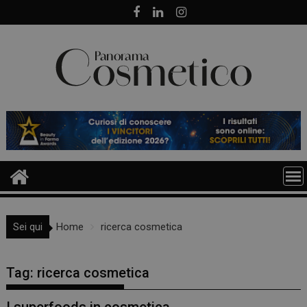
Skip
to
content
Sei qui
Home
ricerca cosmetica
Tag:
ricerca cosmetica