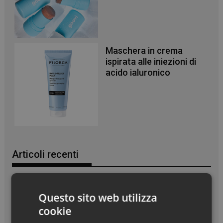
Maschera in crema
ispirata alle iniezioni di
acido ialuronico
Articoli recenti
Styling in valigia per capelli sempre perfetti anche d’estate
Questo sito web utilizza
Doposole, il beauty ritual che fa durare l’estate sulla pelle
cookie
Effetto glow immediato e modulabile per viso e corpo