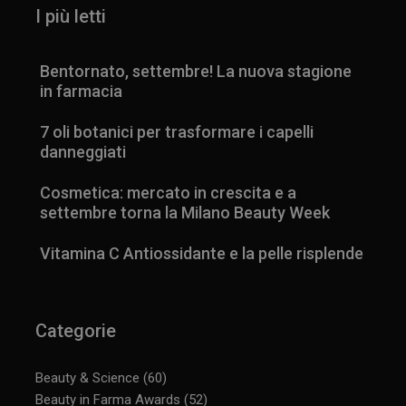
I più letti
Bentornato, settembre! La nuova stagione
in farmacia
7 oli botanici per trasformare i capelli
danneggiati
Cosmetica: mercato in crescita e a
_ga_YJ0035S3E9
.panoramacosmetico.it
1 anno 1
settembre torna la Milano Beauty Week
mese
Vitamina C Antiossidante e la pelle risplende
CookieScriptConsent
5 mesi 3
CookieScript
settimane
www.panoramacosmetico.it
Categorie
Beauty & Science
(60)
Beauty in Farma Awards
(52)