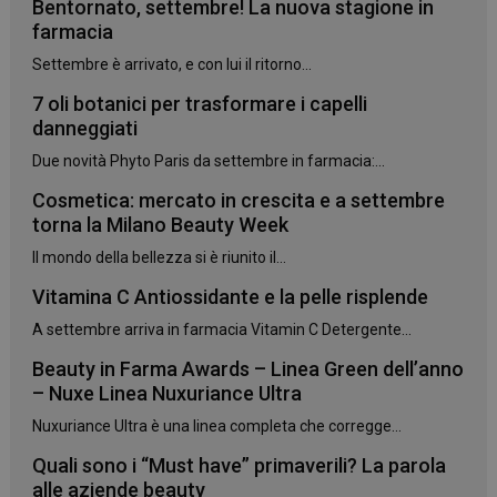
Bentornato, settembre! La nuova stagione in
Necessari
farmacia
Settembre è arrivato, e con lui il ritorno...
I cookie necessari contribuiscono a rendere fruibile il
sito web abilitandone funzionalità di base quali la
7 oli botanici per trasformare i capelli
navigazione sulle pagine e l'accesso alle aree
protette del sito. Il sito web non è in grado di
danneggiati
funzionare correttamente senza questi cookie.
Due novità Phyto Paris da settembre in farmacia:...
NOME
FORNITORE
/
DOMINIO
SCADENZA
Cosmetica: mercato in crescita e a settembre
PHPSESSID
Sessione
PHP.net
.www.panoramacosmetico.it
torna la Milano Beauty Week
Il mondo della bellezza si è riunito il...
Vitamina C Antiossidante e la pelle risplende
A settembre arriva in farmacia Vitamin C Detergente...
Beauty in Farma Awards – Linea Green dell’anno
– Nuxe Linea Nuxuriance Ultra
Nuxuriance Ultra è una linea completa che corregge...
Quali sono i “Must have” primaverili? La parola
alle aziende beauty