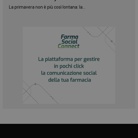
La primavera non è più così lontana: la...
_ga
1 anno 1
Google LLC
mese
.panoramacosmetico.it