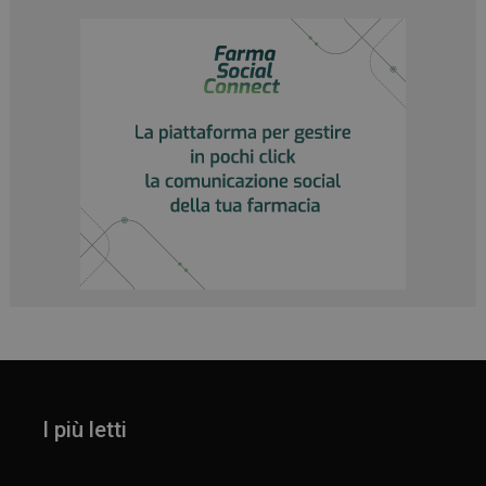
_ga
1 anno 1
Google LLC
mese
.panoramacosmetico.it
I più letti