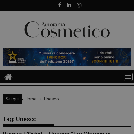
Skip
to
content
Sei qui
Home
Unesco
Tag:
Unesco