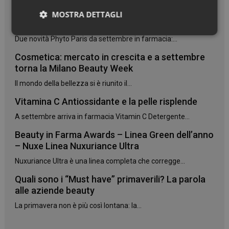
7 oli botanici per trasformare i capelli
MOSTRA DETTAGLI
danneggiati
Necessari
Due novità Phyto Paris da settembre in farmacia:...
Cosmetica: mercato in crescita e a settembre
torna la Milano Beauty Week
Il mondo della bellezza si è riunito il...
Vitamina C Antiossidante e la pelle risplende
Necessari
A settembre arriva in farmacia Vitamin C Detergente...
I cookie necessari contribuiscono a rendere fruibile il
Beauty in Farma Awards – Linea Green dell’anno
sito web abilitandone funzionalità di base quali la
navigazione sulle pagine e l'accesso alle aree
– Nuxe Linea Nuxuriance Ultra
protette del sito. Il sito web non è in grado di
funzionare correttamente senza questi cookie.
Nuxuriance Ultra è una linea completa che corregge...
NOME
FORNITORE
/
DOMINIO
SCADENZA
Quali sono i “Must have” primaverili? La parola
alle aziende beauty
PHPSESSID
Sessione
PHP.net
.www.panoramacosmetico.it
La primavera non è più così lontana: la...