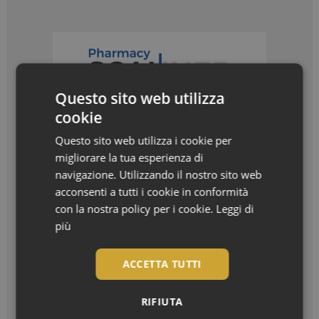
Questo sito web utilizza
cookie
Questo sito web utilizza i cookie per
migliorare la tua esperienza di
navigazione. Utilizzando il nostro sito web
acconsenti a tutti i cookie in conformità
con la nostra policy per i cookie.
Leggi di
più
I più letti
ACCETTA TUTTI
Bentornato, settembre! La nuova stagione in
farmacia
RIFIUTA
Settembre è arrivato, e con lui il ritorno...