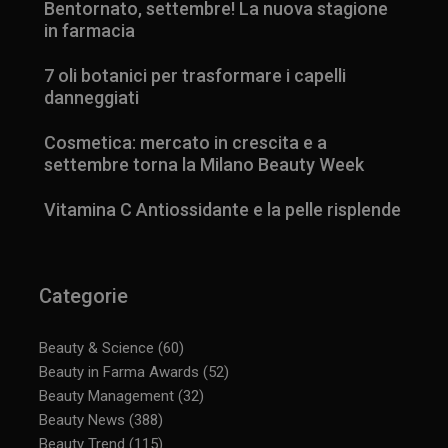
Bentornato, settembre! La nuova stagione
in farmacia
7 oli botanici per trasformare i capelli
danneggiati
Cosmetica: mercato in crescita e a
settembre torna la Milano Beauty Week
Vitamina C Antiossidante e la pelle risplende
Categorie
Beauty & Science
(60)
Beauty in Farma Awards
(52)
Beauty Management
(32)
_ga_YJ0035S3E9
.panoramacosmetico.it
1 anno 1
Beauty News
(388)
mese
Beauty Trend
(115)