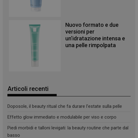
Nuovo formato e due
versioni per
un’idratazione intensa e
una pelle rimpolpata
_ga
1 anno 1
Google LLC
mese
.panoramacosmetico.it
Articoli recenti
Doposole, il beauty ritual che fa durare l’estate sulla pelle
Effetto glow immediato e modulabile per viso e corpo
Piedi morbidi e talloni levigati: la beauty routine che parte dal
basso