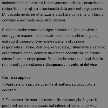
antiossidante che stimola il rinnovamento cellulare, neutralizza i
radicali liberi e migliora la luminosità della pelle nel lungo periodo.
L’incapsulamento ne ottimizza la stabilità e consente un rilascio
continuo e profondo negli strati cutanei.
Contiene anche estratto di alghe arcobaleno (che previene e
corregge le macchie cutanee, ottenuto con la chimica green);
estratto di giuggiolo (previene e inverte la glicazione
responsabile). Infine, Retinol-Like Vegetale, l’alternativa al retinolo
della chimica green, derivato dalla vigna aconitifolia, ad azione
ridensificante e rimpolpante. Ripristina la struttura e qualità della
rete di collagene cutaneo
ridisegnando i contorni del viso
.
Come si applica
1. Applicare una piccola quantità al mattino, su viso, collo e
décolleté.
2. Far scorrere le mani dal mento alle sopracciglia. Seguire il
ponte del naso e poi passare dall’interno all’esterno del viso.