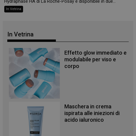
Hydraphase HA di La Roche-Posay è disponibile in due...
Necessari
In Vetrina
I cookie necessari contribuiscono a rendere fruibile il
sito web abilitandone funzionalità di base quali la
navigazione sulle pagine e l'accesso alle aree
protette del sito. Il sito web non è in grado di
In Vetrina
funzionare correttamente senza questi cookie.
NOME
FORNITORE
/
DOMINIO
SCADENZA
Effetto glow immediato e
PHPSESSID
Sessione
PHP.net
.www.panoramacosmetico.it
modulabile per viso e
corpo
Maschera in crema
ispirata alle iniezioni di
acido ialuronico