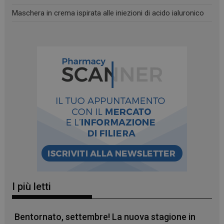
Maschera in crema ispirata alle iniezioni di acido ialuronico
_ga_YJ0035S3E9
.panoramacosmetico.it
1 anno 1
mese
CookieScriptConsent
5 mesi 3
CookieScript
settimane
www.panoramacosmetico.it
I più letti
Bentornato, settembre! La nuova stagione in