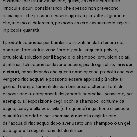
cosmetici per l’infanzia devono, quindi, essere innanzitutto
innocui e sicuri, considerando che spesso non prevedono
risciacquo, che possono essere applicati più volte al giorno e
che, in caso di detergenti, possono essere casualmente ingeriti
in piccole quantità
I prodotti cosmetici per bambini, utilizzati fin dalla tenera età,
sono poi formulati in varie forme: paste, unguenti, polveri,
emulsioni, soluzioni per il bagno e lo shampoo, emulsioni solari,
dentifrici. Tali cosmetici devono essere, più di ogni altro,
innocui
e sicuri,
considerando che questi sono spesso prodotti che non
vengono risciacquati e possono essere applicati più volte al
giorno. I comportamenti dei bambini creano ulteriori fonti di
esposizione ai componenti dei prodotti cosmetici: pensiamo, per
esempio, all’esposizione degli occhi a shampoo, schiume da
bagno, spray o alla possibile (e frequente) ingestione di piccole
quantità di prodotto, per esempio durante la deglutizione
dell’acqua di risciacquo dopo aver usato uno shampoo o un gel
da bagno o la deglutizione del dentifricio.