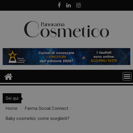
Skip
to
content
Sei qui
Home
Farma Social Connect
Baby cosmetici: come sceglierli?