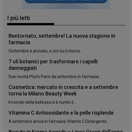
I più letti
_ga_YJ0035S3E9
.panoramacosmetico.it
1 anno 1
mese
Bentornato, settembre! La nuova stagione in
farmacia
Settembre è arrivato, e con lui il ritorno...
CookieScriptConsent
5 mesi 3
CookieScript
settimane
www.panoramacosmetico.it
7 oli botanici per trasformare i capelli
danneggiati
Due novità Phyto Paris da settembre in farmacia:...
Cosmetica: mercato in crescita e a settembre
torna la Milano Beauty Week
Il mondo della bellezza si è riunito il...
Vitamina C Antiossidante e la pelle risplende
A settembre arriva in farmacia Vitamin C Detergente...
Beauty in Farma Awards – Linea Green dell’anno