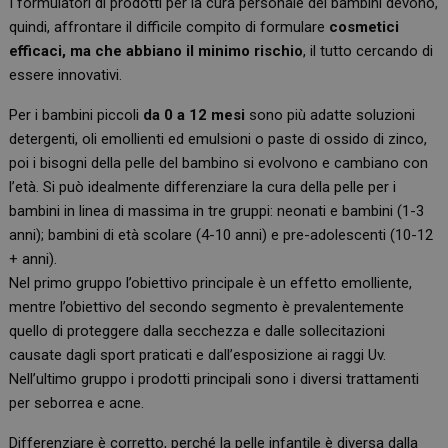
I formulatori di prodotti per la cura personale dei bambini devono,
quindi, affrontare il difficile compito di formulare
cosmetici
efficaci, ma che abbiano il minimo rischio
, il tutto cercando di
essere innovativi.
Per i bambini piccoli
da 0 a 12 mesi
sono più adatte soluzioni
detergenti, oli emollienti ed emulsioni o paste di ossido di zinco,
poi i bisogni della pelle del bambino si evolvono e cambiano con
l’età. Si può idealmente differenziare la cura della pelle per i
bambini in linea di massima in tre gruppi: neonati e bambini (1-3
anni); bambini di età scolare (4-10 anni) e pre-adolescenti (10-12
+ anni).
Nel primo gruppo l’obiettivo principale è un effetto emolliente,
mentre l’obiettivo del secondo segmento è prevalentemente
quello di proteggere dalla secchezza e dalle sollecitazioni
causate dagli sport praticati e dall’esposizione ai raggi Uv.
Nell’ultimo gruppo i prodotti principali sono i diversi trattamenti
per seborrea e acne.
Differenziare è corretto, perché la pelle infantile è diversa dalla