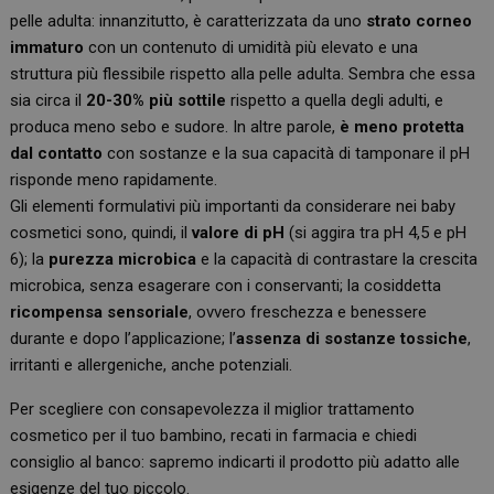
pelle adulta: innanzitutto, è caratterizzata da uno
strato corneo
immaturo
con un contenuto di umidità più elevato e una
struttura più flessibile rispetto alla pelle adulta. Sembra che essa
sia circa il
20-30% più sottile
rispetto a quella degli adulti, e
produca meno sebo e sudore. In altre parole,
è meno protetta
dal contatto
con sostanze e la sua capacità di tamponare il pH
risponde meno rapidamente.
Gli elementi formulativi più importanti da considerare nei baby
cosmetici sono, quindi, il
valore di pH
(si aggira tra pH 4,5 e pH
6); la
purezza microbica
e la capacità di contrastare la crescita
microbica, senza esagerare con i conservanti; la cosiddetta
ricompensa sensoriale
, ovvero freschezza e benessere
durante e dopo l’applicazione; l’
assenza di sostanze tossiche
,
irritanti e allergeniche, anche potenziali.
Per scegliere con consapevolezza il miglior trattamento
cosmetico per il tuo bambino, recati in farmacia e chiedi
consiglio al banco: sapremo indicarti il prodotto più adatto alle
esigenze del tuo piccolo.