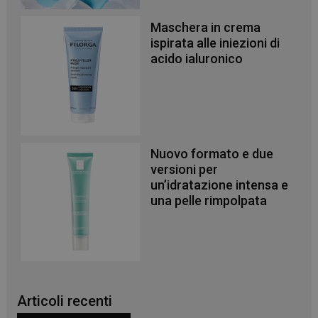
PHPSESSID
Sessione
PHP.net
.www.panoramacosmetico.it
Maschera in crema
ispirata alle iniezioni di
acido ialuronico
Nuovo formato e due
versioni per
un’idratazione intensa e
una pelle rimpolpata
Articoli recenti
_ga
1 anno 1
Google LLC