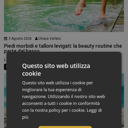
3 Agosto 2026
Chiara Verlato
Piedi morbidi e talloni levigati: la beauty routine che
parte dal basso
La routine di bellezza non finisce alle caviglie, eppure...
Questo sito web utilizza
Beauty News
Consigli al banco
Farma Social Connect
cookie
Questo sito web utilizza i cookie per
migliorare la tua esperienza di
navigazione. Utilizzando il nostro sito web
acconsenti a tutti i cookie in conformità
con la nostra policy per i cookie.
Leggi di
più