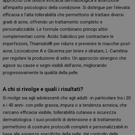
approccio che unisce efficacia dermatologica e attenzione
all’impatto psicologico della condizione. Si distingue per l’elevata
efficacia e l’alta tollerabilità che permettono di trattare diversi
gradi di acne, offrendo un trattamento completo e
personalizzabile. Le formule combinano principi attivi
complementari come: Acido Salicilico per contrastare le
imperfezioni, Thiamidol® per ridurre e prevenire le macchie post-
acne, Licocalcone A e Glicerina per lenire e idratare, L-Carnitina
per regolare la produzione di sebo. Un approccio sinergico che
agisce su cause e segni visibili dell’acne, migliorando
progressivamente la qualità della pelle.
A chi si rivolge e quali i risultati?
Si rivolge sia agli adolescenti che agli adulti -in particolare tra i 20
e i 40 anni- con pelle grassa, impura o a tendenza acneica, che
cercano efficacia visibile, tollerabilità cutanea e sicurezza
dermatologica. I suoi prodotti di detersione e di trattamento
permettono di costruire protocolli completi e personalizzabili in
base alle esigenze specifiche della pelle: dal controllo delle