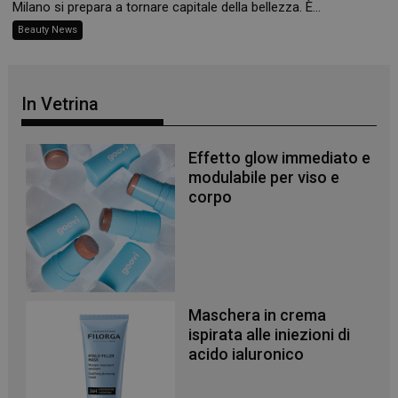
Milano si prepara a tornare capitale della bellezza. È...
Beauty News
In Vetrina
Effetto glow immediato e
modulabile per viso e
corpo
Maschera in crema
_ga
1 anno 1
Google LLC
ispirata alle iniezioni di
mese
.panoramacosmetico.it
acido ialuronico