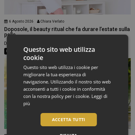
6 Agosto 2026
Chiara Verlato
Doposole, il beauty ritual che fa durare l’estate sulla
pelle
Dopo ore trascorse in spiaggia o all’aperto, la pelle...
Questo sito web utilizza
Beauty News
Consigli al banco
Farma Social Connect
cookie
Questo sito web utilizza i cookie per
migliorare la tua esperienza di
navigazione. Utilizzando il nostro sito web
acconsenti a tutti i cookie in conformità
con la nostra policy per i cookie.
Leggi di
più
ACCETTA TUTTI