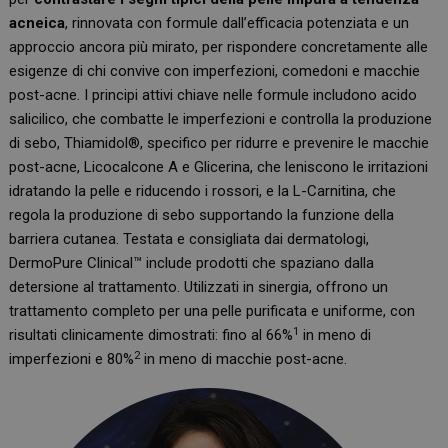
acneica
, rinnovata con formule dall’efficacia potenziata e un
approccio ancora più mirato, per rispondere concretamente alle
esigenze di chi convive con imperfezioni, comedoni e macchie
post-acne. I principi attivi chiave nelle formule includono acido
salicilico, che combatte le imperfezioni e controlla la produzione
di sebo, Thiamidol®, specifico per ridurre e prevenire le macchie
post-acne, Licocalcone A e Glicerina, che leniscono le irritazioni
idratando la pelle e riducendo i rossori, e la L-Carnitina, che
regola la produzione di sebo supportando la funzione della
barriera cutanea. Testata e consigliata dai dermatologi,
DermoPure Clinical™ include prodotti che spaziano dalla
detersione al trattamento. Utilizzati in sinergia, offrono un
trattamento completo per una pelle purificata e uniforme, con
1
risultati clinicamente dimostrati: fino al 66%
in meno di
2
imperfezioni e 80%
in meno di macchie post-acne.