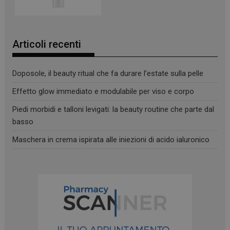
Articoli recenti
Doposole, il beauty ritual che fa durare l’estate sulla pelle
Effetto glow immediato e modulabile per viso e corpo
Piedi morbidi e talloni levigati: la beauty routine che parte dal
basso
_ga
1 anno 1
Google LLC
Maschera in crema ispirata alle iniezioni di acido ialuronico
mese
.panoramacosmetico.it