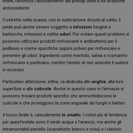
infine, favorisce l’assorbimento dei principi attivi e ha un’azione
antiossidante.
Costretto nella scarpa, con la sudorazione dovuta al caldo, il
piede può anche essere soggetto a
infezioni
fungine e
batteriche, irritazioni e cattivi
odori
. Per evitare questi problemi si
possono utilizzare prodotti rinfrescanti e antibatterici per il
pediluvio e creme specifiche oppure polveri per rinfrescare e
prevenire gli odori. Ingredienti come mentolo, salvia e rosmarino
rinfrescano e purificano, mentre l’amido di riso assorbe il sudore
in eccesso.
Particolare attenzione, infine, va dedicata alle
unghie
, alla loro
superficie e alle
cuticole
. Anche in questo caso in farmacia si
possono trovare prodotti specifici che ammorbidiscono le
cuticole e che proteggono la zona ungueale da funghi e batteri.
Il tocco finale è, naturalmente
lo smalto
. I colori più di tendenza
per quest’estate sono il verde acqua e l’arancio, ma anche gli
intramontabili pastello (soprattutto bianco e rosa) e i classici