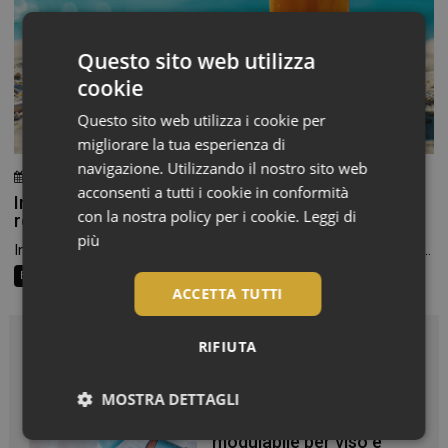
Questo sito web utilizza
cookie
Questo sito web utilizza i cookie per
migliorare la tua esperienza di
navigazione. Utilizzando il nostro sito web
24 Luglio 2026
Chiara Verlato
acconsenti a tutti i cookie in conformità
Integratori per pelle e capelli in estate: la beauty
con la nostra policy per i cookie.
Leggi di
routine passa anche dalla farmacia
più
In estate cambiamo texture, scegliamo cosmetici più leggeri e...
Beauty Trend
Consigli al banco
Farma Social Connect
ACCETTA TUTTI
RIFIUTA
In Vetrina
MOSTRA DETTAGLI
Effetto glow immediato e
modulabile per viso e
Necessari