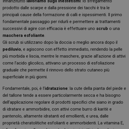
Innanzitutto
lavoriamo sugli inestetismi
: lo sfregamento
prodotto dalle scarpe e dalla pressione dei tacchi è tra le
principali cause della formazione di calli e ispessimenti. Il primo
fondamentale passaggio per ridurli e permettere ai trattamenti
successivi di agire con efficacia è effettuare uno
scrub
o una
maschera esfoliante
.
Gli scrub si utilizzano dopo la doccia o meglio ancora dopo il
pediluvio
, e agiscono con effetto immediato, rendendo la pelle
più morbida e liscia, mentre le maschere, grazie all’azione di attivi
come l’acido glicolico, attivano un processo di esfoliazione
graduale che permette il rinnovo dello strato cutaneo più
superficiale in più giorni.
Fondamentale, poi, è l’
idratazione
: la cute della pianta del piede e
del tallone tende a essere particolarmente secca e ha bisogno
dell’applicazione regolare di prodotti specifici che siano in grado
di idratare e ammorbidire, con attivi come burro di karitè e
pantenolo, altamente idratanti ed emollienti, e urea, dalle
proprietà cheratolitiche esfolianti e ammorbidenti. La vitamina E,