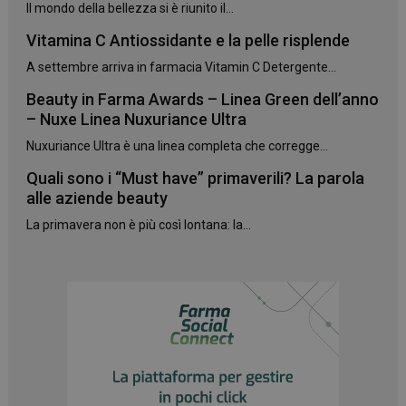
CookieScriptConsent
5 mesi 3
CookieScript
Il mondo della bellezza si è riunito il...
settimane
www.panoramacosmetico.it
Vitamina C Antiossidante e la pelle risplende
A settembre arriva in farmacia Vitamin C Detergente...
Beauty in Farma Awards – Linea Green dell’anno
– Nuxe Linea Nuxuriance Ultra
Nuxuriance Ultra è una linea completa che corregge...
Quali sono i “Must have” primaverili? La parola
alle aziende beauty
La primavera non è più così lontana: la...