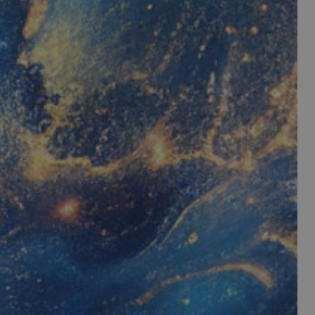
per il sito, ma un
 di accesso per un
 Google Universal
gnificativo del
utilizzato da
to per distinguere
 generato in modo
e. È incluso in ogni
ato per calcolare i
 per i rapporti di
ogle Analytics per
rvizio Cookie-
e di consenso sui
e il banner dei
 correttamente.