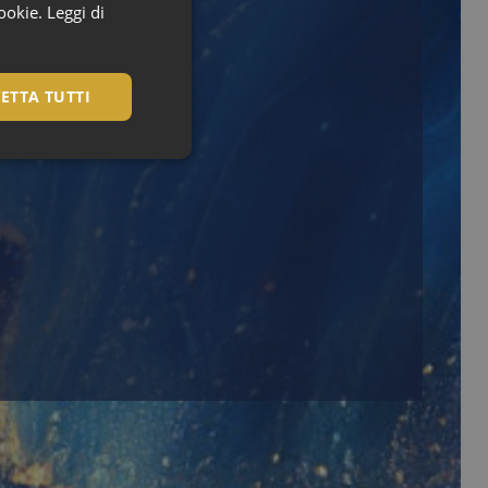
cookie.
Leggi di
ETTA TUTTI
igazione sulle pagine
kie.
te sul linguaggio
erico utilizzato per
utente. Normalmente
e, il modo in cui