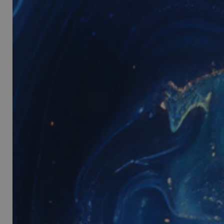
_ga
_ga_YJ0035S3E9
CookieScriptConse