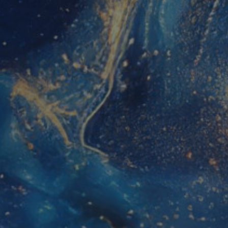
viene utilizzato può essere specifico 
buon esempio è mantenere uno stato
utente tra le pagine.
1 anno 1
Questo nome di cookie è associato a
Google LLC
mese
Analytics, che è un aggiornamento si
.panoramacosmetico.it
servizio di analisi più comunemente 
Google. Questo cookie viene utilizza
utenti unici assegnando un numero
casuale come identificatore del client
richiesta di pagina in un sito e utilizz
dati di visitatori, sessioni e campagne
analisi dei siti.
.panoramacosmetico.it
1 anno 1
Questo cookie viene utilizzato da Go
mese
mantenere lo stato della sessione.
nt
5 mesi 3
Questo cookie viene utilizzato dal se
CookieScript
settimane
Script.com per ricordare le preferenz
www.panoramacosmetico.it
cookie dei visitatori. È necessario ch
cookie di Cookie-Script.com funzioni