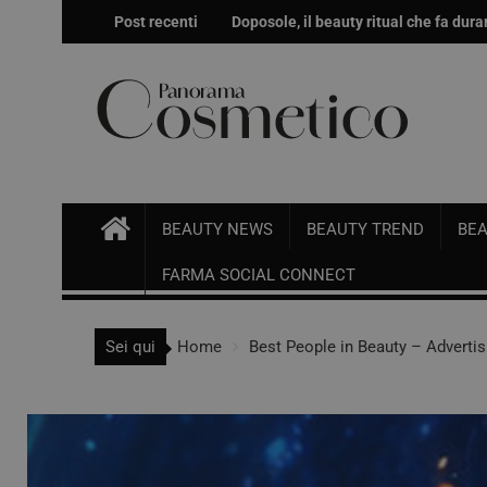
Post recenti
Doposole, il beauty ritual che fa durar
Effetto glow immediato e modulabile 
BEAUTY NEWS
BEAUTY TREND
BEA
FARMA SOCIAL CONNECT
Sei qui
Home
Best People in Beauty – Adverti