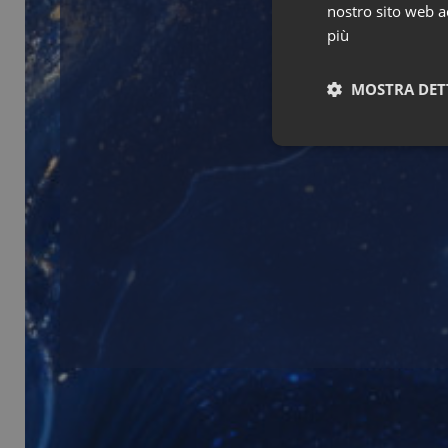
nostro sito web ac
più
MOSTRA DET
I cookie necessari con
e l'accesso alle aree 
NOME
PHPSESSID