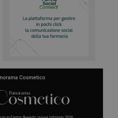
norama Cosmetico
uty in Farma Awards, nuova edizione 2026