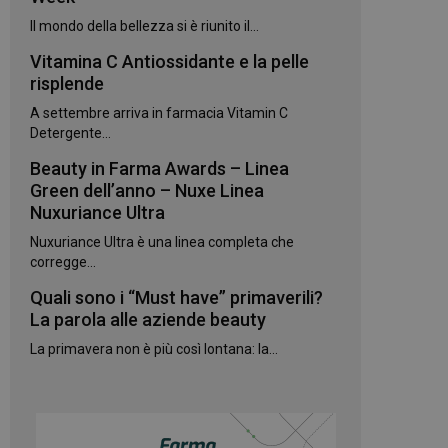
kie.
Il mondo della bellezza si è riunito il...
Vitamina C Antiossidante e la pelle
te sul linguaggio
erico utilizzato per
risplende
utente. Normalmente
e, il modo in cui
A settembre arriva in farmacia Vitamin C
per il sito, ma un
 di accesso per un
Detergente...
Beauty in Farma Awards – Linea
 Google Universal
gnificativo del
Green dell’anno – Nuxe Linea
utilizzato da
Nuxuriance Ultra
to per distinguere
 generato in modo
Nuxuriance Ultra è una linea completa che
e. È incluso in ogni
ato per calcolare i
corregge...
 per i rapporti di
Quali sono i “Must have” primaverili?
ogle Analytics per
La parola alle aziende beauty
La primavera non è più così lontana: la...
rvizio Cookie-
e di consenso sui
e il banner dei
 correttamente.