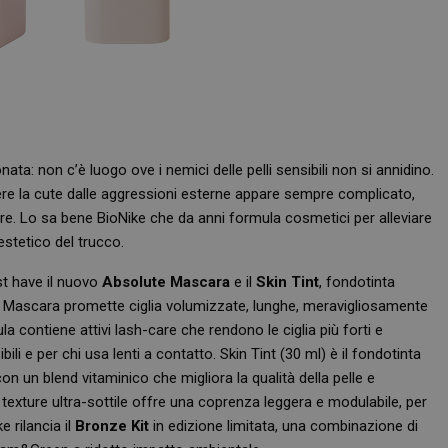
ata: non c’è luogo ove i nemici delle pelli sensibili non si annidino.
endere la cute dalle aggressioni esterne appare sempre complicato,
care. Lo sa bene BioNike che da anni formula cosmetici per alleviare
 estetico del trucco.
st have il nuovo
Absolute Mascara
e il
Skin Tint
, fondotinta
e Mascara promette ciglia volumizzate, lunghe, meravigliosamente
la contiene attivi lash-care che rendono le ciglia più forti e
li e per chi usa lenti a contatto. Skin Tint (30 ml) è il fondotinta
con un blend vitaminico che migliora la qualità della pelle e
 texture ultra-sottile offre una coprenza leggera e modulabile, per
 rilancia il
Bronze Kit
in edizione limitata, una combinazione di