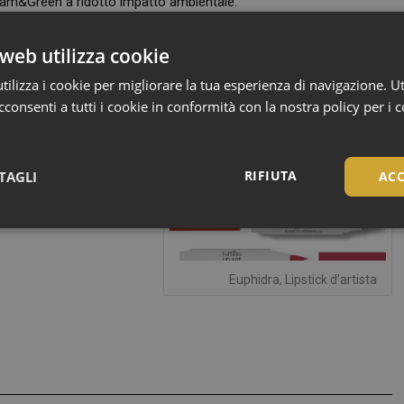
lam&Green a ridotto impatto ambientale.
web utilizza cookie
ilizza i cookie per migliorare la tua esperienza di navigazione. Ut
consenti a tutti i cookie in conformità con la nostra policy per i 
RIFIUTA
TAGLI
ACC
Necessari
Euphidra, Lipstick d’artista
Necessari
tribuiscono a rendere fruibile il sito web abilitandone funzionalità di base quali la nav