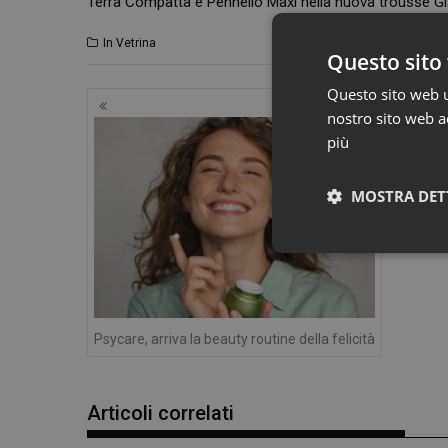
Terra Compatta e Pennello Maxi nella nuova trousse G
In Vetrina
Questo sito 
Questo sito web ut
Navigazione
nostro sito web ac
articoli
più
MOSTRA DET
Psycare, arriva la beauty routine della felicità
Articoli correlati
I cookie necessari con