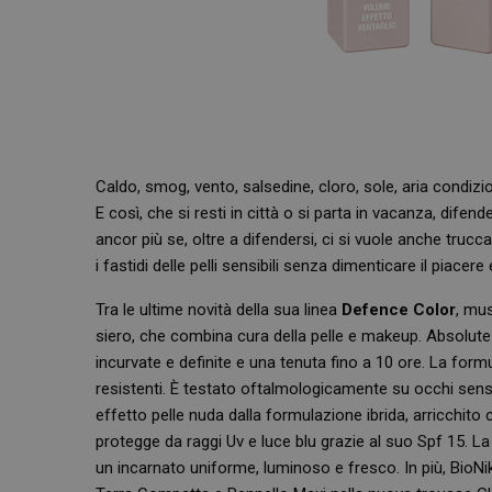
Caldo, smog, vento, salsedine, cloro, sole, aria condizion
E così, che si resti in città o si parta in vacanza, dif
ancor più se, oltre a difendersi, ci si vuole anche truc
i fastidi delle pelli sensibili senza dimenticare il piacere
Tra le ultime novità della sua linea
Defence Color
, mu
siero, che combina cura della pelle e makeup. Absolut
incurvate e definite e una tenuta fino a 10 ore. La formu
resistenti. È testato oftalmologicamente su occhi sensibi
effetto pelle nuda dalla formulazione ibrida, arricchito 
protegge da raggi Uv e luce blu grazie al suo Spf 15. La
un incarnato uniforme, luminoso e fresco. In più, BioNike