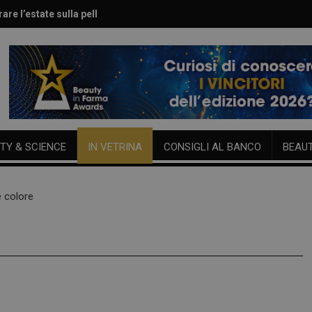
are l’estate sulla pelle
le per viso e corpo
TY & SCIENCE
IN VETRINA
CONSIGLI AL BANCO
BEAU
e colore