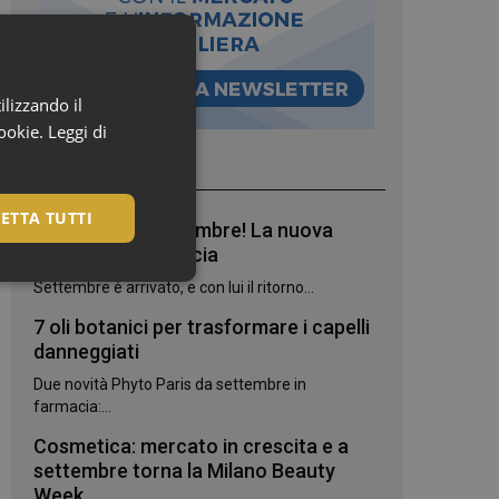
ilizzando il
cookie.
Leggi di
I più letti
ETTA TUTTI
Bentornato, settembre! La nuova
stagione in farmacia
Settembre è arrivato, e con lui il ritorno...
7 oli botanici per trasformare i capelli
danneggiati
Due novità Phyto Paris da settembre in
farmacia:...
Cosmetica: mercato in crescita e a
settembre torna la Milano Beauty
igazione sulle pagine
Week