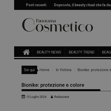
Skip
Post recenti
Doposole, il beauty ritual che fa dur
Effetto glow immediato e modulabi
to
content
BEAUTY NEWS
BEAUTY TREND
BEAU
Sei qui
Home
In Vetrina
Bionike: protezione 
Bionike: protezione e colore
15 Luglio 2024
Redazione