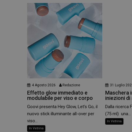
e l'accesso alle aree 
NOME
PHPSESSID
_ga
4 Agosto 2026
Redazione
31 Luglio 20
Effetto glow immediato e
Maschera in
_ga_YJ0035S3E9
modulabile per viso e corpo
iniezioni di
CookieScriptConse
Goovi presenta Hey Glow, Let’s Go, il
Dalla ricerca 
nuovo stick illuminante all-over per
(75 ml) una...
viso...
In Vetrina
In Vetrina