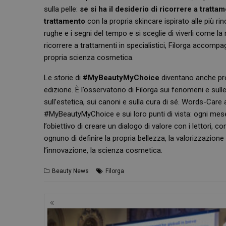
sulla pelle:
se si ha il desiderio di ricorrere a tratta
trattamento
con la propria skincare ispirato alle più r
rughe e i segni del tempo e si sceglie di viverli come l
ricorrere a trattamenti in specialistici, Filorga accom
propria scienza cosmetica.
Le storie di
#MyBeautyMyChoice
diventano anche pro
edizione. È l’osservatorio di Filorga sui fenomeni e sul
sull’estetica, sui canoni e sulla cura di sé. Words-Care ac
#MyBeautyMyChoice e sui loro punti di vista: ogni mese l
l’obiettivo di creare un dialogo di valore con i lettori,
ognuno di definire la propria bellezza, la valorizzazione 
l’innovazione, la scienza cosmetica.
Beauty News
Filorga
Navigazione
articoli