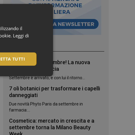
ilizzando il
cookie.
Leggi di
I più letti
ETTA TUTTI
Bentornato, settembre! La nuova
stagione in farmacia
Settembre è arrivato, e con lui il ritorno...
7 oli botanici per trasformare i capelli
danneggiati
Due novità Phyto Paris da settembre in
farmacia:...
Cosmetica: mercato in crescita e a
settembre torna la Milano Beauty
igazione sulle pagine
Week