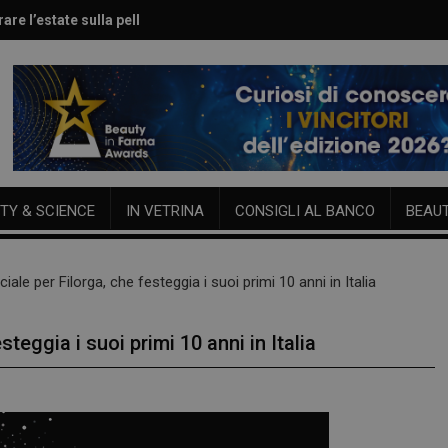
are l’estate sulla pelle
le per viso e corpo
TY & SCIENCE
IN VETRINA
CONSIGLI AL BANCO
BEAU
le per Filorga, che festeggia i suoi primi 10 anni in Italia
eggia i suoi primi 10 anni in Italia