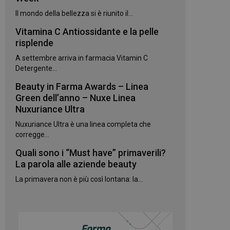
kie.
Il mondo della bellezza si è riunito il...
Vitamina C Antiossidante e la pelle
te sul linguaggio
erico utilizzato per
risplende
utente. Normalmente
e, il modo in cui
A settembre arriva in farmacia Vitamin C
per il sito, ma un
 di accesso per un
Detergente...
Beauty in Farma Awards – Linea
 Google Universal
gnificativo del
Green dell’anno – Nuxe Linea
utilizzato da
Nuxuriance Ultra
to per distinguere
 generato in modo
Nuxuriance Ultra è una linea completa che
e. È incluso in ogni
ato per calcolare i
corregge...
 per i rapporti di
Quali sono i “Must have” primaverili?
ogle Analytics per
La parola alle aziende beauty
La primavera non è più così lontana: la...
rvizio Cookie-
e di consenso sui
e il banner dei
 correttamente.