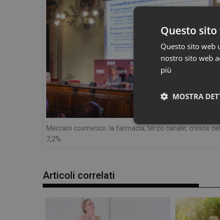
Questo sito 
Questo sito web ut
nostro sito web ac
più
MOSTRA DET
Mercato cosmetico: la farmacia, terzo canale, cresce de
7,2%
Articoli correlati
I cookie necessari con