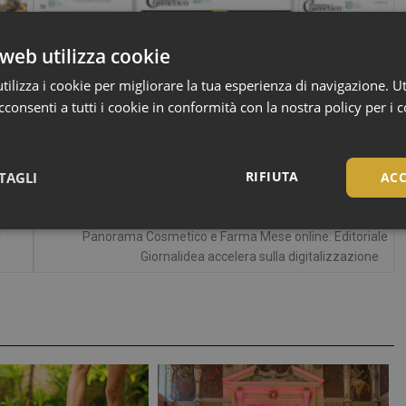
web utilizza cookie
ilizza i cookie per migliorare la tua esperienza di navigazione. Ut
consenti a tutti i cookie in conformità con la nostra policy per i 
RIFIUTA
TAGLI
ACC
Necessari
l
Panorama Cosmetico e Farma Mese online: Editoriale
Giornalidea accelera sulla digitalizzazione
Necessari
tribuiscono a rendere fruibile il sito web abilitandone funzionalità di base quali la nav