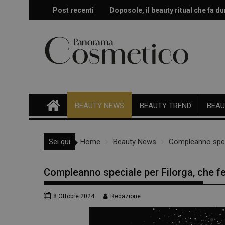
Skip
Post recenti
Doposole, il beauty ritual che fa dur
Effetto glow immediato e modulabi
to
content
BEAUTY NEWS
BEAUTY TREND
BEAU
Sei qui
Home
Beauty News
Compleanno specia
Compleanno speciale per Filorga, che fest
8 Ottobre 2024
Redazione