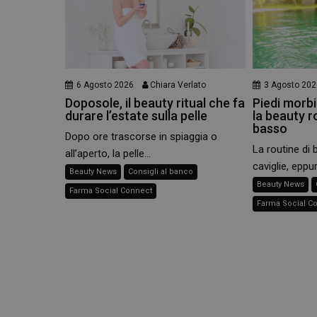
e l'accesso alle aree 
NOME
PHPSESSID
6 Agosto 2026
Chiara Verlato
3 Agosto 202
Doposole, il beauty ritual che fa
Piedi morbid
durare l’estate sulla pelle
la beauty r
_ga
basso
Dopo ore trascorse in spiaggia o
La routine di 
all’aperto, la pelle...
caviglie, eppur
Beauty News
Consigli al banco
Beauty News
Farma Social Connect
Farma Social C
_ga_YJ0035S3E9
CookieScriptConse