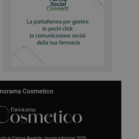
norama Cosmetico
uty in Farma Awards, nuova edizione 2026