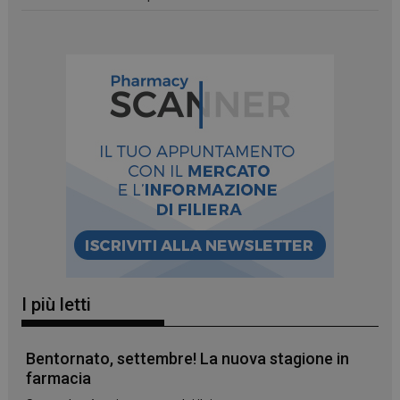
I più letti
Bentornato, settembre! La nuova stagione in
farmacia
_ga_YJ0035S3E9
.panoramacosmetico.it
1 anno 1
mese