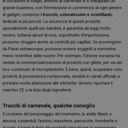
le occasioni di svago, attorno al carnevale si è sviluppato un
grande business, con l’immissione in commercio di ogni genere
di gadget, compresi
i trucchi, coloratissimi e scintillanti,
dedicati ai più piccoli. La sicurezza di questi prodotti,
specialmente quelli per bambini, è garantita da leggi molto
severe, tuttavia alcuni di essi, soprattutto d’importazione,
possono sfuggire anche ai controlli più capillari. Se provengono
da Paesi extraeuropei, possono essere soggetti a normative
meno restrittive delle nostre. Per esempio, l’Unione europea ha
vietato la commercializzazione di prodotti con glitter, per via del
loro contenuto di microplastiche. È bene, quindi, acquistare solo
prodotti di provenienza comprovata, venduti in canali ufficiali, e
prestare molta attenzione alle etichette: devono riportare il
marchio CE e la lista degli ingredienti.
Trucchi di carnevale, qualche consiglio
Il costume del personaggio del momento, le stelle filanti, e
ancora, coriandoli, festoni, maschere, parrucche, trombette e
trucchi: è lunga la lista dei prodotti pensati per la spensierata