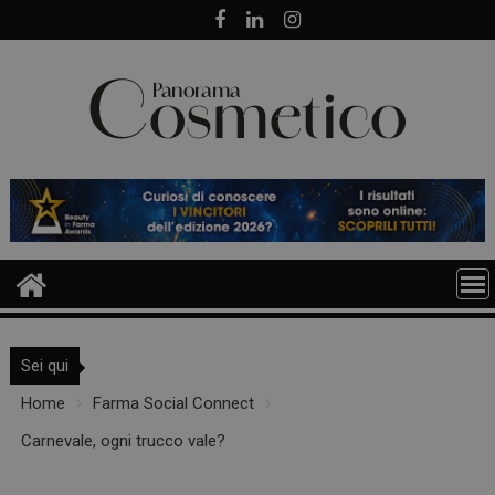
Skip
to
content
Sei qui
Home
Farma Social Connect
Carnevale, ogni trucco vale?