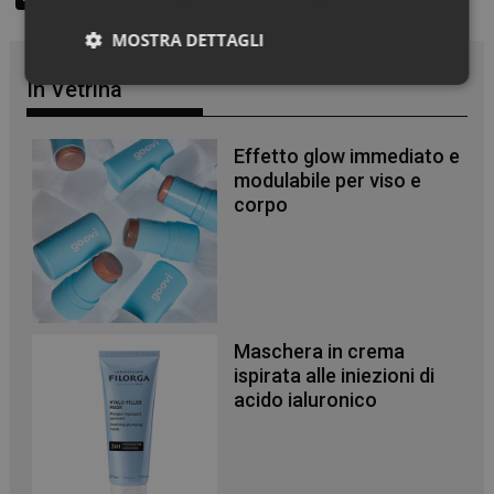
MOSTRA DETTAGLI
In Vetrina
Necessari
Effetto glow immediato e
modulabile per viso e
corpo
Necessari
I cookie necessari contribuiscono a rendere fruibile il
sito web abilitandone funzionalità di base quali la
navigazione sulle pagine e l'accesso alle aree
protette del sito. Il sito web non è in grado di
Maschera in crema
funzionare correttamente senza questi cookie.
ispirata alle iniezioni di
NOME
FORNITORE
/
DOMINIO
SCADENZA
acido ialuronico
PHPSESSID
Sessione
PHP.net
.www.panoramacosmetico.it