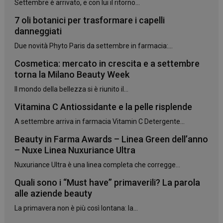
Settembre è arrivato, e con lui il ritorno...
7 oli botanici per trasformare i capelli
danneggiati
CookieScriptConsent
5 mesi 3
CookieScript
Due novità Phyto Paris da settembre in farmacia:...
settimane
www.panoramacosmetico.it
Cosmetica: mercato in crescita e a settembre
torna la Milano Beauty Week
Il mondo della bellezza si è riunito il...
Vitamina C Antiossidante e la pelle risplende
A settembre arriva in farmacia Vitamin C Detergente...
Beauty in Farma Awards – Linea Green dell’anno
– Nuxe Linea Nuxuriance Ultra
Nuxuriance Ultra è una linea completa che corregge...
Quali sono i “Must have” primaverili? La parola
alle aziende beauty
La primavera non è più così lontana: la...