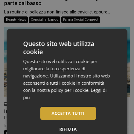
parte dal basso
La routine di bellezza non finisce alle caviglie, eppure...
Beauty News
Consigli al banco
Farma Social Connect
Questo sito web utilizza
cookie
Questo sito web utilizza i cookie per
migliorare la tua esperienza di
navigazione. Utilizzando il nostro sito web
acconsenti a tutti i cookie in conformità
con la nostra policy per i cookie.
Leggi di
più
24 Luglio 2026
Chiara Verlato
Integratori per pelle e capelli in estate: la beauty
ACCETTA TUTTI
routine passa anche dalla farmacia
In estate cambiamo texture, scegliamo cosmetici più leggeri e...
RIFIUTA
Beauty Trend
Consigli al banco
Farma Social Connect