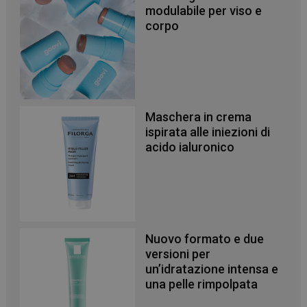
protette del sito. Il sito web non è in grado di
modulabile per viso e
funzionare correttamente senza questi cookie.
corpo
NOME
FORNITORE
/
DOMINIO
SCADENZA
PHPSESSID
Sessione
PHP.net
.www.panoramacosmetico.it
Maschera in crema
ispirata alle iniezioni di
acido ialuronico
Nuovo formato e due
versioni per
un’idratazione intensa e
una pelle rimpolpata