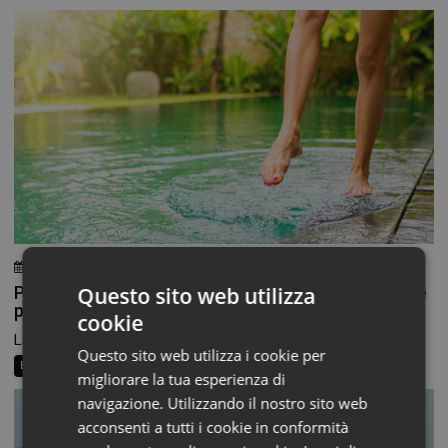
3 Agosto 2026
Chiara Verlato
Questo sito web utilizza
Piedi morbidi e talloni levigati: la beauty routine che
parte dal basso
cookie
La routine di bellezza non finisce alle caviglie, eppure...
Questo sito web utilizza i cookie per
Beauty News
Consigli al banco
Farma Social Connect
migliorare la tua esperienza di
navigazione. Utilizzando il nostro sito web
acconsenti a tutti i cookie in conformità