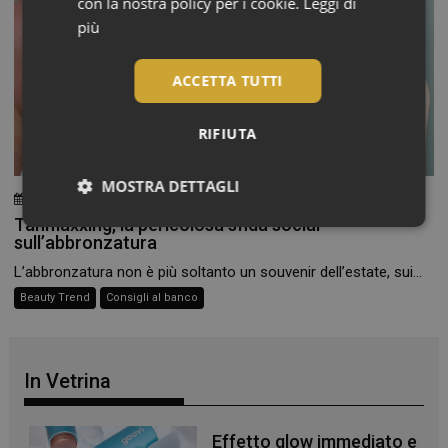
con la nostra policy per i cookie.
Leggi di
più
ACCETTA TUTTI
RIFIUTA
MOSTRA DETTAGLI
29 Luglio 2026
Chiara Verlato
Tanmaxxing, la pericolosa sfida social
Necessari
sull’abbronzatura
L’abbronzatura non è più soltanto un souvenir dell’estate, sui...
Beauty Trend
Consigli al banco
Necessari
In Vetrina
I cookie necessari contribuiscono a rendere fruibile il
sito web abilitandone funzionalità di base quali la
navigazione sulle pagine e l'accesso alle aree
Effetto glow immediato e