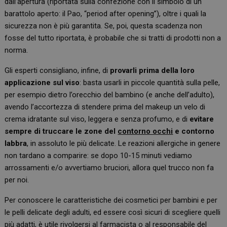
dall’apertura (riportata sulla confezione con il simbolo di un
barattolo aperto: il Pao, “period after opening”), oltre i quali la
sicurezza non è più garantita. Se, poi, questa scadenza non
fosse del tutto riportata, è probabile che si tratti di prodotti non a
norma.
Gli esperti consigliano, infine, di
provarli prima della loro
applicazione sul viso
: basta usarli in piccole quantità sulla pelle,
per esempio dietro l’orecchio del bambino (e anche dell’adulto),
avendo l’accortezza di stendere prima del makeup un velo di
crema idratante sul viso, leggera e senza profumo, e di
evitare
sempre di truccare le zone del
contorno occhi
e contorno
labbra
, in assoluto le più delicate. Le reazioni allergiche in genere
non tardano a comparire: se dopo 10-15 minuti vediamo
arrossamenti e/o avvertiamo bruciori, allora quel trucco non fa
per noi.
Per conoscere le caratteristiche dei cosmetici per bambini e per
le pelli delicate degli adulti, ed essere così sicuri di scegliere quelli
più adatti, è utile rivolgersi al farmacista o al responsabile del