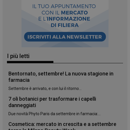
_ga_YJ0035S3E9
.panoramacosmetico.it
1 anno 1
mese
I più letti
CookieScriptConsent
5 mesi 3
CookieScript
Bentornato, settembre! La nuova stagione in
settimane
www.panoramacosmetico.it
farmacia
Settembre è arrivato, e con lui il ritorno...
7 oli botanici per trasformare i capelli
danneggiati
Due novità Phyto Paris da settembre in farmacia:...
Cosmetica: mercato in crescita e a settembre