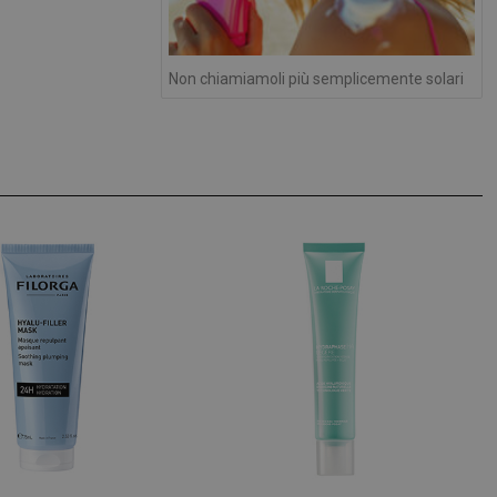
protette del sito. Il sito web non è in grado di funzionare correttamente senza questi coo
FORNITORE
/
DOMINIO
SCADENZA
DESCRIZIONE
Sessione
Cookie generato da applicazioni basa
PHP.net
Non chiamiamoli più semplicemente solari
PHP. Si tratta di un identificatore gen
.www.panoramacosmetico.it
mantenere le variabili di sessione 
è un numero generato in modo casual
viene utilizzato può essere specifico 
buon esempio è mantenere uno stato
utente tra le pagine.
1 anno 1
Questo nome di cookie è associato a
Google LLC
mese
Analytics, che è un aggiornamento si
.panoramacosmetico.it
servizio di analisi più comunemente 
Google. Questo cookie viene utilizza
utenti unici assegnando un numero
casuale come identificatore del client
richiesta di pagina in un sito e utilizz
dati di visitatori, sessioni e campagne
analisi dei siti.
.panoramacosmetico.it
1 anno 1
Questo cookie viene utilizzato da Go
mese
mantenere lo stato della sessione.
nt
5 mesi 3
Questo cookie viene utilizzato dal se
CookieScript
settimane
Script.com per ricordare le preferenz
www.panoramacosmetico.it
cookie dei visitatori. È necessario ch
cookie di Cookie-Script.com funzioni