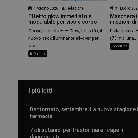
4 Agosto 2026
Redazione
31 Luglio 20
Effetto glow immediato e
Maschera in
modulabile per viso e corpo
iniezioni di
Goovi presenta Hey Glow, Let’s Go, il
Dalla ricerca 
nuovo stick illuminante all-over per
(75 ml) una...
viso...
In Vetrina
In Vetrina
I più letti
Bentornato, settembre! La nuova stagione 
farmacia
7 oli botanici per trasformare i capelli
danneggiati