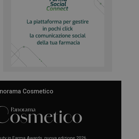
norama Cosmetico
uty in Farma Awards, nuova edizione 2026