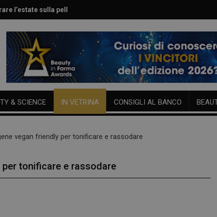
are l’estate sulla pelle
le per viso e corpo
TY & SCIENCE
IN VETRINA
CONSIGLI AL BANCO
BEAU
agene vegan friendly per tonificare e rassodare
y per tonificare e rassodare