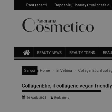
Skip
Post recenti
Doposole, il beauty ritual che fa dur
Effetto glow immediato e modulabi
to
content
BEAUTY NEWS
BEAUTY TREND
BEAU
Sei qui
Home
In Vetrina
CollagenEtic, il coll
CollagenEtic, il collagene vegan friendl
26 Aprile 2025
Redazione