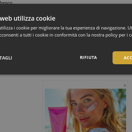
fresco.
tato Viniderm®, derivato da uve ricche di δ-viniferina, protegge il
web utilizza cookie
ndo a rallentare il processo di invecchiamento. È infine arricchito
ilizza i cookie per migliorare la tua esperienza di navigazione. Ut
spiccate proprietà rigeneranti, e con Acido Ialuronico per
consenti a tutti i cookie in conformità con la nostra policy per i 
 migliora le prestazioni del protocollo combinato con la crema viso
uraturi.
RIFIUTA
TAGLI
ACC
Necessari
Necessari
tribuiscono a rendere fruibile il sito web abilitandone funzionalità di base quali la nav