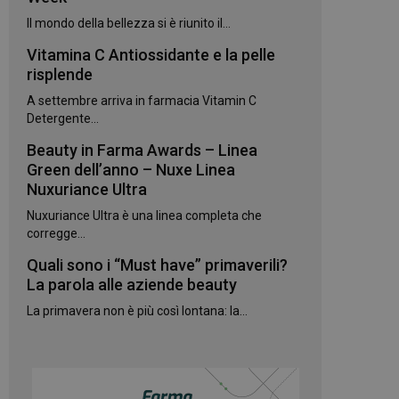
kie.
Il mondo della bellezza si è riunito il...
Vitamina C Antiossidante e la pelle
te sul linguaggio
erico utilizzato per
risplende
utente. Normalmente
e, il modo in cui
A settembre arriva in farmacia Vitamin C
per il sito, ma un
 di accesso per un
Detergente...
Beauty in Farma Awards – Linea
 Google Universal
gnificativo del
Green dell’anno – Nuxe Linea
utilizzato da
Nuxuriance Ultra
to per distinguere
 generato in modo
Nuxuriance Ultra è una linea completa che
e. È incluso in ogni
ato per calcolare i
corregge...
 per i rapporti di
Quali sono i “Must have” primaverili?
ogle Analytics per
La parola alle aziende beauty
La primavera non è più così lontana: la...
rvizio Cookie-
e di consenso sui
e il banner dei
 correttamente.