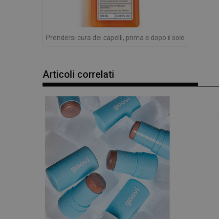
e l'accesso alle aree 
NOME
PHPSESSID
Prendersi cura dei capelli, prima e dopo il sole
Articoli correlati
_ga
_ga_YJ0035S3E9
CookieScriptConse