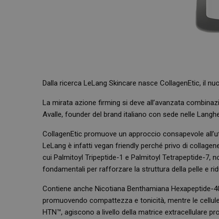
Dalla ricerca LeLang Skincare nasce CollagenEtic, il nuov
La mirata azione firming si deve all’avanzata combinazi
Avalle, founder del brand italiano con sede nelle Langhe
CollagenEtic promuove un approccio consapevole all’util
LeLang è infatti vegan friendly perché privo di collagen
cui Palmitoyl Tripeptide-1 e Palmitoyl Tetrapeptide-7, no
fondamentali per rafforzare la struttura della pelle e ridu
Contiene anche Nicotiana Benthamiana Hexapeptide-40 
promuovendo compattezza e tonicità, mentre le cellule 
HTN™, agiscono a livello della matrice extracellulare pr