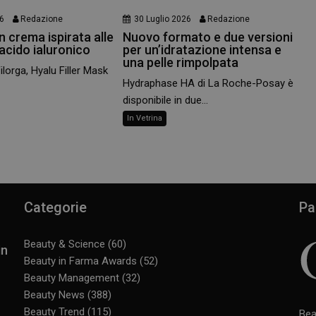
26
Redazione
30 Luglio 2026
Redazione
 crema ispirata alle
Nuovo formato e due versioni
 acido ialuronico
per un’idratazione intensa e
una pelle rimpolpata
Filorga, Hyalu Filler Mask
Hydraphase HA di La Roche-Posay è
disponibile in due...
In Vetrina
Categorie
Pa
Beauty & Science
(60)
in
Beauty in Farma Awards
(52)
Beauty Management
(32)
Beauty News
(388)
Beauty Trend
(115)
Bea