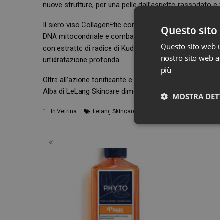
nuove strutture, per una pelle dall’aspetto rassodato e 
Il siero viso CollagenEtic contiene anche l’attivo brevet
Questo sito 
DNA mitocondriale e combatte i radicali liberi, contribue
Questo sito web ut
con estratto di radice di Kudzu (Pueraria lobata), dalle 
nostro sito web ac
un’idratazione profonda.
più
Oltre all’azione tonificante e illuminante, CollagenEtic
Alba di LeLang Skincare dimostrando risultati visibili e d
MOSTRA DET
In Vetrina
Lelang Skincare
Navigazione
articoli
I cookie necessari con