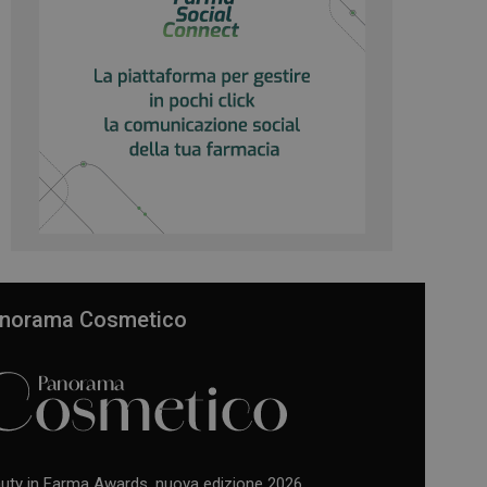
norama Cosmetico
uty in Farma Awards, nuova edizione 2026