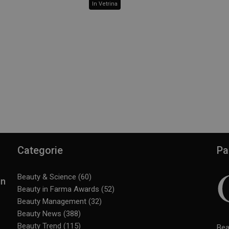
In Vetrina
Categorie
Pa
Beauty & Science
(60)
in
Beauty in Farma Awards
(52)
Beauty Management
(32)
Beauty News
(388)
Beauty Trend
(115)
Bea