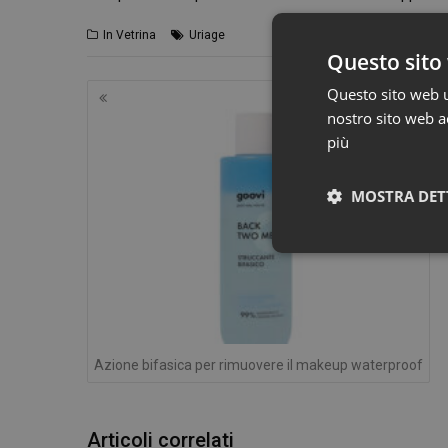
In Vetrina
Uriage
Questo sito 
Navigazione
Questo sito web ut
articoli
nostro sito web ac
più
MOSTRA DET
Azione bifasica per rimuovere il makeup waterproof
I cookie necessari con
Articoli correlati