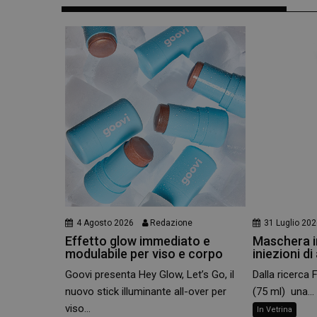
e l'accesso alle aree 
NOME
PHPSESSID
_ga
_ga_YJ0035S3E9
4 Agosto 2026
Redazione
31 Luglio 20
Effetto glow immediato e
Maschera in
modulabile per viso e corpo
iniezioni di
CookieScriptConse
Goovi presenta Hey Glow, Let’s Go, il
Dalla ricerca 
nuovo stick illuminante all-over per
(75 ml) una...
viso...
In Vetrina