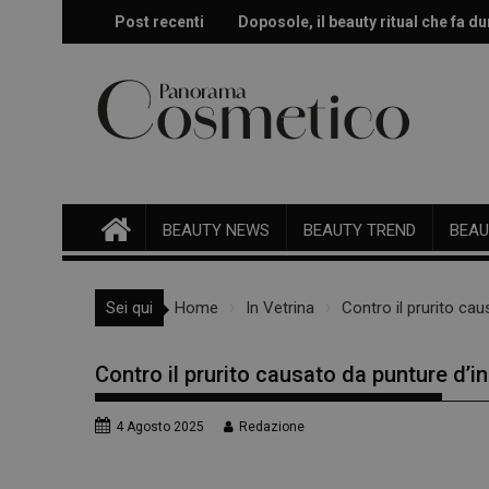
Skip
Post recenti
Doposole, il beauty ritual che fa dur
Effetto glow immediato e modulabi
to
content
BEAUTY NEWS
BEAUTY TREND
BEAU
Sei qui
Home
In Vetrina
Contro il prurito cau
Contro il prurito causato da punture d’in
4 Agosto 2025
Redazione