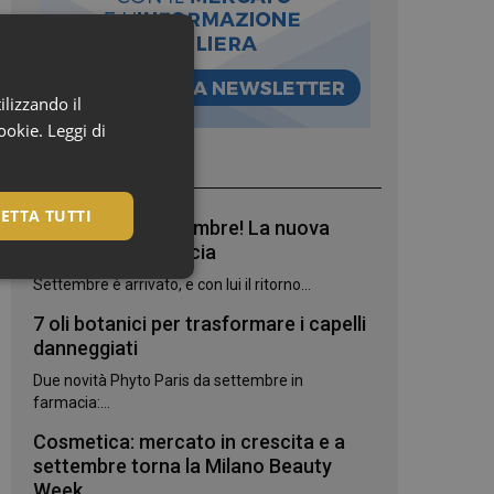
ilizzando il
cookie.
Leggi di
I più letti
ETTA TUTTI
Bentornato, settembre! La nuova
stagione in farmacia
Settembre è arrivato, e con lui il ritorno...
7 oli botanici per trasformare i capelli
danneggiati
Due novità Phyto Paris da settembre in
farmacia:...
Cosmetica: mercato in crescita e a
settembre torna la Milano Beauty
igazione sulle pagine
Week