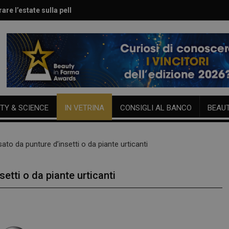
are l’estate sulla pelle
le per viso e corpo
TY & SCIENCE
IN VETRINA
CONSIGLI AL BANCO
BEAU
sato da punture d’insetti o da piante urticanti
setti o da piante urticanti