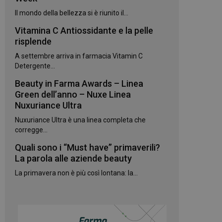
kie.
Il mondo della bellezza si è riunito il...
Vitamina C Antiossidante e la pelle
te sul linguaggio
erico utilizzato per
risplende
utente. Normalmente
e, il modo in cui
A settembre arriva in farmacia Vitamin C
per il sito, ma un
 di accesso per un
Detergente...
Beauty in Farma Awards – Linea
 Google Universal
gnificativo del
Green dell’anno – Nuxe Linea
utilizzato da
Nuxuriance Ultra
to per distinguere
 generato in modo
Nuxuriance Ultra è una linea completa che
e. È incluso in ogni
ato per calcolare i
corregge...
 per i rapporti di
Quali sono i “Must have” primaverili?
ogle Analytics per
La parola alle aziende beauty
La primavera non è più così lontana: la...
rvizio Cookie-
e di consenso sui
e il banner dei
 correttamente.