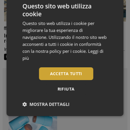
Questo sito web utilizza
cookie
Questo sito web utilizza i cookie per
24 Luglio 2026
Chiara Verlato
migliorare la tua esperienza di
Integratori per pelle e capelli in estate: la beauty
navigazione. Utilizzando il nostro sito web
routine passa anche dalla farmacia
acconsenti a tutti i cookie in conformità
In estate cambiamo texture, scegliamo cosmetici più leggeri e...
con la nostra policy per i cookie.
Leggi di
Beauty Trend
Consigli al banco
Farma Social Connect
più
ACCETTA TUTTI
In Vetrina
RIFIUTA
Effetto glow immediato e
MOSTRA DETTAGLI
modulabile per viso e
corpo
Necessari