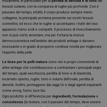
mutamenti, in particolare per la
perdita di densità e di tono
dei
tessuti cutanei, con la comparsa di rughe più profonde. Con il
passare del tempo, infatti, il corpo produce sempre meno
collagene, la principale proteina presente nei nostri tessuti
connettivi, ed ecco che le rughe si accentuano i tratti del viso
appaiono meno sodi e compatti. Il processo di invecchiamento
non si può certo arrestare, ma per fortuna la ricerca
dermocosmetica nell’ambito dei prodotti antiage è davvero
incessante e in grado di proporre continue novità per migliorare
l’aspetto della pelle.
Le linee per le pelli mature
sono veri e propri concentrati di
attivi antiage che contribuiscono a contrastare i principali segni
del tempo, quali secchezza, perdita di tono e di elasticità,
incarnato spento, rughe, tono e volumi dell’ovale, perdita di
densità. Inoltre, proteggono dai raggi Uv e dagli agenti inquinanti
come smog, fumo, luce blu.
Ogni prodotto si differenzia per
ingredienti
, formulazione
e
consistenza
(la texture, con il passare del tempo, deve essere