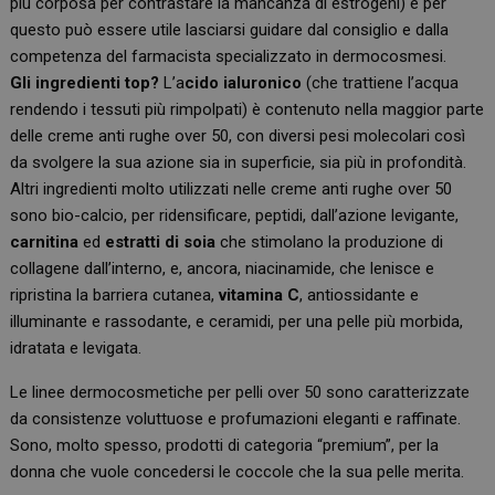
più corposa per contrastare la mancanza di estrogeni) e per
questo può essere utile lasciarsi guidare dal consiglio e dalla
competenza del farmacista specializzato in dermocosmesi.
Gli ingredienti top?
L’a
cido ialuronico
(che trattiene l’acqua
rendendo i tessuti più rimpolpati) è contenuto nella maggior parte
delle creme anti rughe over 50, con diversi pesi molecolari così
da svolgere la sua azione sia in superficie, sia più in profondità.
Altri ingredienti molto utilizzati nelle creme anti rughe over 50
sono bio-calcio, per ridensificare, peptidi, dall’azione levigante,
carnitina
ed
estratti di soia
che stimolano la produzione di
collagene dall’interno, e, ancora, niacinamide, che lenisce e
ripristina la barriera cutanea,
vitamina C
, antiossidante e
illuminante e rassodante, e ceramidi, per una pelle più morbida,
idratata e levigata.
Le linee dermocosmetiche per pelli over 50 sono caratterizzate
da consistenze voluttuose e profumazioni eleganti e raffinate.
Sono, molto spesso, prodotti di categoria “premium”, per la
donna che vuole concedersi le coccole che la sua pelle merita.