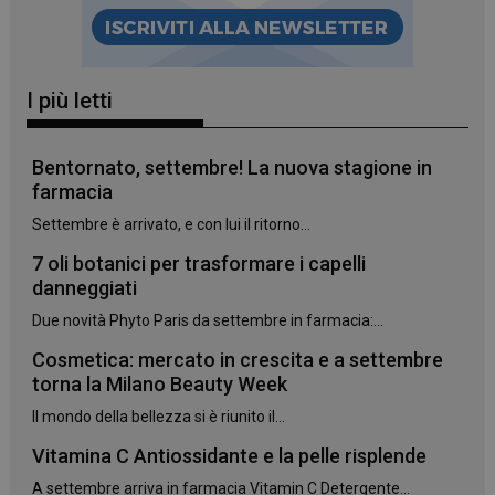
I più letti
Bentornato, settembre! La nuova stagione in
farmacia
Settembre è arrivato, e con lui il ritorno...
7 oli botanici per trasformare i capelli
danneggiati
Due novità Phyto Paris da settembre in farmacia:...
_ga_YJ0035S3E9
.panoramacosmetico.it
1 anno 1
mese
Cosmetica: mercato in crescita e a settembre
torna la Milano Beauty Week
Il mondo della bellezza si è riunito il...
Vitamina C Antiossidante e la pelle risplende
CookieScriptConsent
5 mesi 3
CookieScript
settimane
www.panoramacosmetico.it
A settembre arriva in farmacia Vitamin C Detergente...