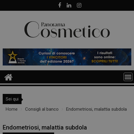
Skip
to
content
Sei qui
Home
Consigli al banco
Endometriosi, malattia subdola
Endometriosi, malattia subdola