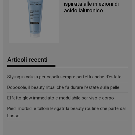
I cookie necessari contribuiscono a rendere fruibile il
ispirata alle iniezioni di
sito web abilitandone funzionalità di base quali la
acido ialuronico
navigazione sulle pagine e l'accesso alle aree
protette del sito. Il sito web non è in grado di
funzionare correttamente senza questi cookie.
NOME
FORNITORE
/
DOMINIO
SCADENZA
PHPSESSID
Sessione
PHP.net
.www.panoramacosmetico.it
Articoli recenti
Styling in valigia per capelli sempre perfetti anche d’estate
Doposole, il beauty ritual che fa durare l’estate sulla pelle
Effetto glow immediato e modulabile per viso e corpo
Piedi morbidi e talloni levigati: la beauty routine che parte dal
basso