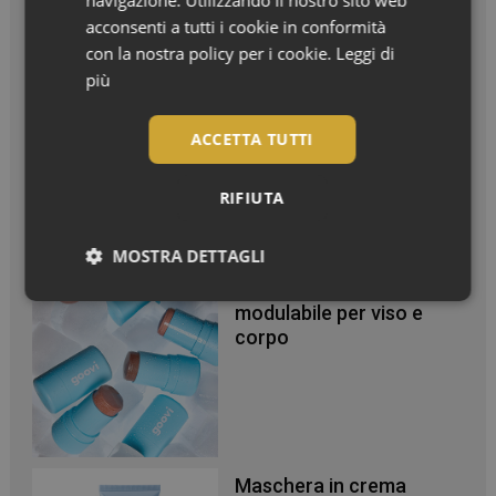
navigazione. Utilizzando il nostro sito web
In Vetrina
acconsenti a tutti i cookie in conformità
con la nostra policy per i cookie.
Leggi di
più
Styling in valigia per
capelli sempre perfetti
ACCETTA TUTTI
anche d’estate
RIFIUTA
MOSTRA DETTAGLI
Effetto glow immediato e
Necessari
modulabile per viso e
corpo
Necessari
Maschera in crema