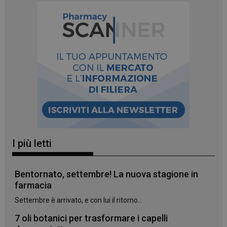
_ga
1 anno 1
Google LLC
mese
.panoramacosmetico.it
I più letti
Bentornato, settembre! La nuova stagione in
farmacia
Settembre è arrivato, e con lui il ritorno...
7 oli botanici per trasformare i capelli