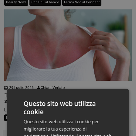
Beauty News
Consigli al banco
Farma Social Connect
29 Luglio 2026
Chiara Verlato
Tanmaxxing, la pericolosa sfida social
sull’abbronzatura
Questo sito web utilizza
L’abbronzatura non è più soltanto un souvenir dell’estate, sui...
cookie
Beauty Trend
Consigli al banco
Questo sito web utilizza i cookie per
migliorare la tua esperienza di