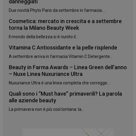
danneggiati
Due novità Phyto Paris da settembre in farmacia:...
Cosmetica: mercato in crescita e a settembre
torna la Milano Beauty Week
Il mondo della bellezza si è riunito il...
Vitamina C Antiossidante e la pelle risplende
_ga_YJ0035S3E9
.panoramacosmetico.it
1 anno 1
mese
A settembre arriva in farmacia Vitamin C Detergente...
Beauty in Farma Awards – Linea Green dell’anno
– Nuxe Linea Nuxuriance Ultra
Nuxuriance Ultra è una linea completa che corregge...
CookieScriptConsent
5 mesi 3
CookieScript
settimane
www.panoramacosmetico.it
Quali sono i “Must have” primaverili? La parola
alle aziende beauty
La primavera non è più così lontana: la...