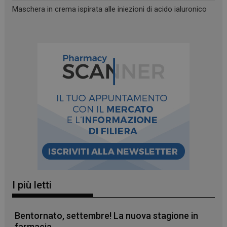
Maschera in crema ispirata alle iniezioni di acido ialuronico
I più letti
Bentornato, settembre! La nuova stagione in
_ga_YJ0035S3E9
.panoramacosmetico.it
1 anno 1
farmacia