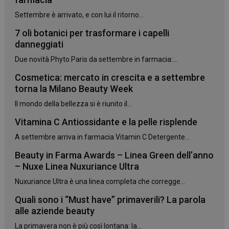
mese
Settembre è arrivato, e con lui il ritorno...
7 oli botanici per trasformare i capelli
danneggiati
CookieScriptConsent
5 mesi 3
CookieScript
settimane
Due novità Phyto Paris da settembre in farmacia:...
www.panoramacosmetico.it
Cosmetica: mercato in crescita e a settembre
torna la Milano Beauty Week
Il mondo della bellezza si è riunito il...
Vitamina C Antiossidante e la pelle risplende
A settembre arriva in farmacia Vitamin C Detergente...
Beauty in Farma Awards – Linea Green dell’anno
– Nuxe Linea Nuxuriance Ultra
Nuxuriance Ultra è una linea completa che corregge...
Quali sono i “Must have” primaverili? La parola
alle aziende beauty
La primavera non è più così lontana: la...