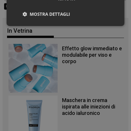
Beauty Trend
Consigli al banco
Farma Social Connect
MOSTRA DETTAGLI
Necessari
In Vetrina
Effetto glow immediato e
modulabile per viso e
corpo
Necessari
I cookie necessari contribuiscono a rendere fruibile il
sito web abilitandone funzionalità di base quali la
navigazione sulle pagine e l'accesso alle aree
protette del sito. Il sito web non è in grado di
funzionare correttamente senza questi cookie.
Maschera in crema
ispirata alle iniezioni di
NOME
FORNITORE
/
DOMINIO
SCADENZA
acido ialuronico
PHPSESSID
Sessione
PHP.net
.www.panoramacosmetico.it