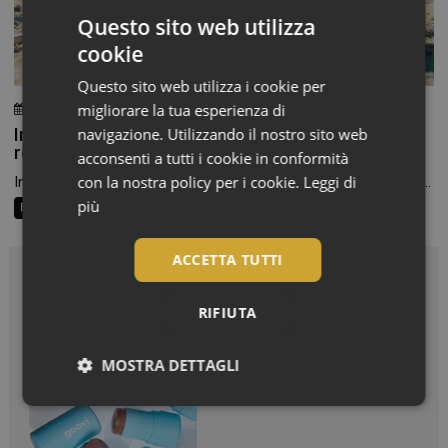
Questo sito web utilizza
cookie
Questo sito web utilizza i cookie per
migliorare la tua esperienza di
24 Luglio 2026
Chiara Verlato
Integratori per pelle e capelli in estate: la beauty
navigazione. Utilizzando il nostro sito web
routine passa anche dalla farmacia
acconsenti a tutti i cookie in conformità
con la nostra policy per i cookie.
Leggi di
In estate cambiamo texture, scegliamo cosmetici più leggeri e...
più
Beauty Trend
Consigli al banco
Farma Social Connect
ACCETTA TUTTI
In Vetrina
RIFIUTA
Effetto glow immediato e
MOSTRA DETTAGLI
modulabile per viso e
corpo
Necessari