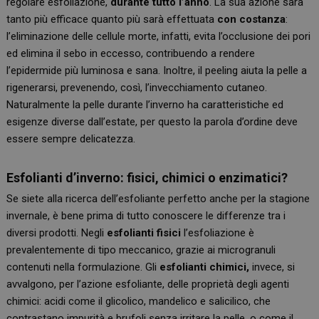
regolare esfoliazione,
durante tutto l’anno
. La sua azione sarà
tanto più efficace quanto più sarà effettuata
con costanza
:
l’eliminazione delle cellule morte, infatti, evita l’occlusione dei pori
ed elimina il sebo in eccesso, contribuendo a rendere
l’epidermide più luminosa e sana. Inoltre, il peeling aiuta la pelle a
rigenerarsi, prevenendo, così, l’invecchiamento cutaneo.
Naturalmente la pelle durante l’inverno ha caratteristiche ed
esigenze diverse dall’estate, per questo la parola d’ordine deve
essere sempre delicatezza.
Esfolianti d’inverno: fisici, chimici o enzimatici?
Se siete alla ricerca dell’esfoliante perfetto anche per la stagione
invernale, è bene prima di tutto conoscere le differenze tra i
diversi prodotti. Negli
esfolianti fisici
l’esfoliazione è
prevalentemente di tipo meccanico, grazie ai microgranuli
contenuti nella formulazione. Gli
esfolianti chimici,
invece, si
avvalgono, per l’azione esfoliante, delle proprietà degli agenti
chimici: acidi come il glicolico, mandelico e salicilico, che
contrastano impurità e brufoli senza irritare la pelle, o come il