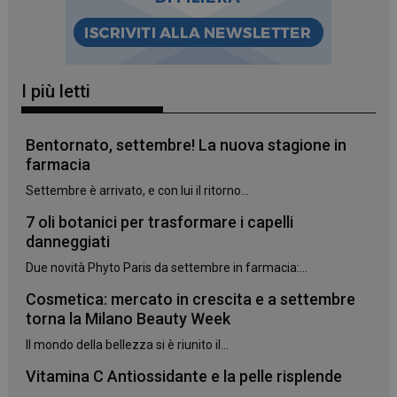
I più letti
Bentornato, settembre! La nuova stagione in
farmacia
Settembre è arrivato, e con lui il ritorno...
7 oli botanici per trasformare i capelli
danneggiati
Due novità Phyto Paris da settembre in farmacia:...
_ga_YJ0035S3E9
.panoramacosmetico.it
1 anno 1
mese
Cosmetica: mercato in crescita e a settembre
torna la Milano Beauty Week
Il mondo della bellezza si è riunito il...
CookieScriptConsent
5 mesi 3
CookieScript
Vitamina C Antiossidante e la pelle risplende
settimane
www.panoramacosmetico.it