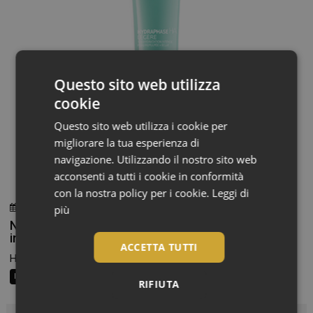
Questo sito web utilizza
cookie
Questo sito web utilizza i cookie per
migliorare la tua esperienza di
navigazione. Utilizzando il nostro sito web
acconsenti a tutti i cookie in conformità
con la nostra policy per i cookie.
Leggi di
più
30 Luglio 2026
Redazione
Nuovo formato e due versioni per un’idratazione
intensa e una pelle rimpolpata
ACCETTA TUTTI
Hydraphase HA di La Roche-Posay è disponibile in due...
In Vetrina
RIFIUTA