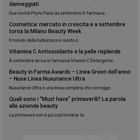
danneggiati
Due novità Phyto Paris da settembre in farmacia:...
CookieScriptConsent
5 mesi 3
CookieScript
Cosmetica: mercato in crescita e a settembre
settimane
www.panoramacosmetico.it
torna la Milano Beauty Week
Il mondo della bellezza si è riunito il...
Vitamina C Antiossidante e la pelle risplende
A settembre arriva in farmacia Vitamin C Detergente...
Beauty in Farma Awards – Linea Green dell’anno
– Nuxe Linea Nuxuriance Ultra
Nuxuriance Ultra è una linea completa che corregge...
Quali sono i “Must have” primaverili? La parola
alle aziende beauty
La primavera non è più così lontana: la...