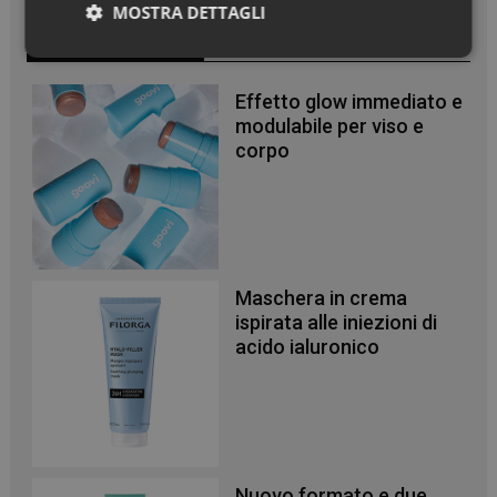
MOSTRA DETTAGLI
In Vetrina
Necessari
Effetto glow immediato e
modulabile per viso e
corpo
Necessari
I cookie necessari contribuiscono a rendere fruibile il
sito web abilitandone funzionalità di base quali la
navigazione sulle pagine e l'accesso alle aree
Maschera in crema
protette del sito. Il sito web non è in grado di
ispirata alle iniezioni di
funzionare correttamente senza questi cookie.
acido ialuronico
NOME
FORNITORE
/
DOMINIO
SCADENZA
PHPSESSID
Sessione
PHP.net
.www.panoramacosmetico.it
Nuovo formato e due