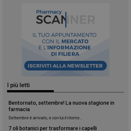
I più letti
Bentornato, settembre! La nuova stagione in
farmacia
_ga_YJ0035S3E9
.panoramacosmetico.it
1 anno 1
Settembre è arrivato, e con lui il ritorno...
mese
7 oli botanici per trasformare i capelli