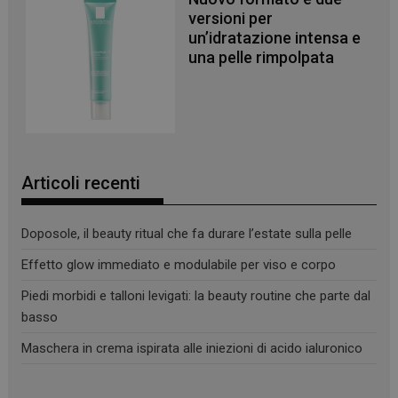
versioni per
un’idratazione intensa e
una pelle rimpolpata
Articoli recenti
Doposole, il beauty ritual che fa durare l’estate sulla pelle
Effetto glow immediato e modulabile per viso e corpo
_ga
1 anno 1
Google LLC
Piedi morbidi e talloni levigati: la beauty routine che parte dal
mese
.panoramacosmetico.it
basso
Maschera in crema ispirata alle iniezioni di acido ialuronico