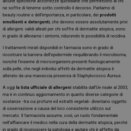
alcune specifiche accortezze quotidiane che permettono al chi
ne soffre di tenerne sotto controllo il decorso. Parliamo di
beauty routine e dell’importanza, in particolare, dei
prodotti
emollienti e detergenti
, che devono essere assolutamente privi
di allergeni: validi alleati per chi soffre di dermatite atopica, sono
in grado di alleviarne i sintomi, riducendo le possibilità di recidiva.
I trattamenti mirati disponibili in farmacia sono in grado di
ricostruire la barriera dell’epidermide riequilibrando il microbioma,
nonché l’insieme di microorganismi presenti fisiologicamente
sulla pelle, che negli individui affetti da dermatite atopica è
alterato da una massiccia presenza di Staphylococco Aureus.
A oggi
la lista ufficiale di allergeni
stabilita dall’Ue risale al 2003,
ma è in continuo aggiornamento in quanto diverse categorie di
sostanze -tra cui profumi ed estratti vegetali- diventano oggetto
di osservazione a causa del loro consistente utilizzo sul
mercato. Il farmacista assume, così, un ruolo fondamentale
nell’affiancare il medico nella cura della dermatite atopica, perché
in grado di riconoscere la patologia e aiutare chi è affetto da