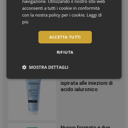
navigazione. Utilizzando il nostro sito web
acconsenti a tutti i cookie in conformità
In Vetrina
con la nostra policy per i cookie.
Leggi di
più
Effetto glow immediato e
modulabile per viso e
ACCETTA TUTTI
corpo
RIFIUTA
MOSTRA DETTAGLI
Maschera in crema
Necessari
ispirata alle iniezioni di
acido ialuronico
Necessari
Nuovo formato e due