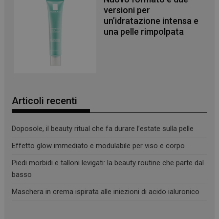
I cookie necessari contribuiscono a rendere fruibile il
versioni per
sito web abilitandone funzionalità di base quali la
un’idratazione intensa e
navigazione sulle pagine e l'accesso alle aree
protette del sito. Il sito web non è in grado di
una pelle rimpolpata
funzionare correttamente senza questi cookie.
NOME
FORNITORE
/
DOMINIO
SCADENZA
PHPSESSID
Sessione
PHP.net
.www.panoramacosmetico.it
Articoli recenti
Doposole, il beauty ritual che fa durare l’estate sulla pelle
Effetto glow immediato e modulabile per viso e corpo
Piedi morbidi e talloni levigati: la beauty routine che parte dal
basso
Maschera in crema ispirata alle iniezioni di acido ialuronico