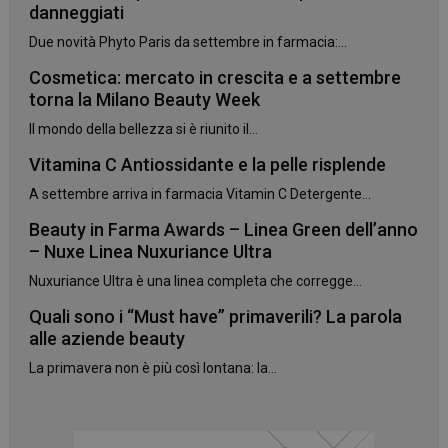
danneggiati
Due novità Phyto Paris da settembre in farmacia:...
Cosmetica: mercato in crescita e a settembre
torna la Milano Beauty Week
Il mondo della bellezza si è riunito il...
Vitamina C Antiossidante e la pelle risplende
_ga_YJ0035S3E9
.panoramacosmetico.it
1 anno 1
mese
A settembre arriva in farmacia Vitamin C Detergente...
Beauty in Farma Awards – Linea Green dell’anno
– Nuxe Linea Nuxuriance Ultra
Nuxuriance Ultra è una linea completa che corregge...
CookieScriptConsent
5 mesi 3
CookieScript
settimane
www.panoramacosmetico.it
Quali sono i “Must have” primaverili? La parola
alle aziende beauty
La primavera non è più così lontana: la...