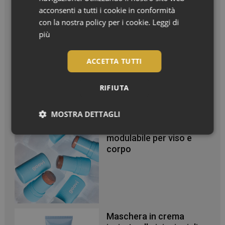
In Vetrina
acconsenti a tutti i cookie in conformità
con la nostra policy per i cookie.
Leggi di
più
Styling in valigia per
capelli sempre perfetti
anche d’estate
ACCETTA TUTTI
RIFIUTA
MOSTRA DETTAGLI
Effetto glow immediato e
Necessari
modulabile per viso e
corpo
Necessari
Maschera in crema
I cookie necessari contribuiscono a rendere fruibile il