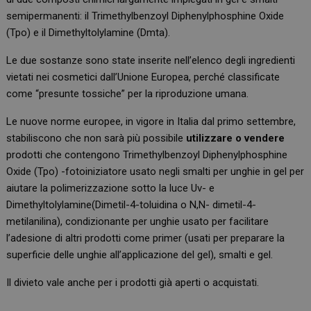
semipermanenti: il Trimethylbenzoyl Diphenylphosphine Oxide
(Tpo) e il Dimethyltolylamine (Dmta).
Le due sostanze sono state inserite nell’elenco degli ingredienti
vietati nei cosmetici dall’Unione Europea, perché classificate
come “presunte tossiche” per la riproduzione umana.
Le nuove norme europee, in vigore in Italia dal primo settembre,
stabiliscono che non sarà più possibile
utilizzare o vendere
prodotti che contengono Trimethylbenzoyl Diphenylphosphine
Oxide (Tpo) -fotoiniziatore usato negli smalti per unghie in gel per
aiutare la polimerizzazione sotto la luce Uv- e
Dimethyltolylamine(Dimetil-4-toluidina o N,N- dimetil-4-
metilanilina), condizionante per unghie usato per facilitare
l’adesione di altri prodotti come primer (usati per preparare la
superficie delle unghie all’applicazione del gel), smalti e gel.
Il divieto vale anche per i prodotti già aperti o acquistati.