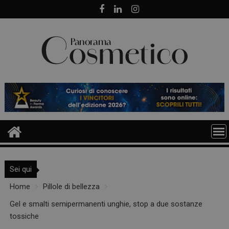
Skip
to
content
Sei qui
Home
Pillole di bellezza
Gel e smalti semipermanenti unghie, stop a due sostanze
tossiche