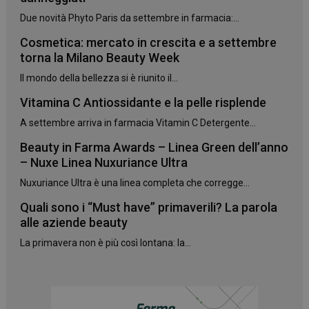
Due novità Phyto Paris da settembre in farmacia:...
Cosmetica: mercato in crescita e a settembre
torna la Milano Beauty Week
Il mondo della bellezza si è riunito il...
Vitamina C Antiossidante e la pelle risplende
_ga_YJ0035S3E9
.panoramacosmetico.it
1 anno 1
A settembre arriva in farmacia Vitamin C Detergente...
mese
Beauty in Farma Awards – Linea Green dell’anno
– Nuxe Linea Nuxuriance Ultra
Nuxuriance Ultra è una linea completa che corregge...
CookieScriptConsent
5 mesi 3
CookieScript
settimane
www.panoramacosmetico.it
Quali sono i “Must have” primaverili? La parola
alle aziende beauty
La primavera non è più così lontana: la...