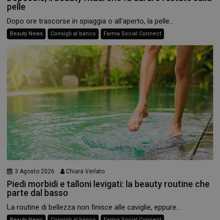
pelle
Dopo ore trascorse in spiaggia o all’aperto, la pelle...
Beauty News
Consigli al banco
Farma Social Connect
3 Agosto 2026
Chiara Verlato
Piedi morbidi e talloni levigati: la beauty routine che
parte dal basso
La routine di bellezza non finisce alle caviglie, eppure...
Beauty News
Consigli al banco
Farma Social Connect