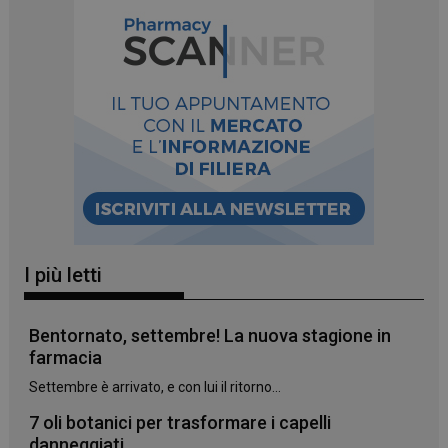
_ga
1 anno 1
Google LLC
mese
.panoramacosmetico.it
I più letti
Bentornato, settembre! La nuova stagione in
farmacia
Settembre è arrivato, e con lui il ritorno...
7 oli botanici per trasformare i capelli
danneggiati