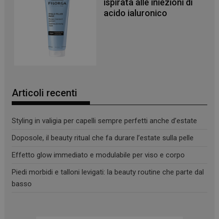
ispirata alle iniezioni di
sito web abilitandone funzionalità di base quali la
acido ialuronico
navigazione sulle pagine e l'accesso alle aree
protette del sito. Il sito web non è in grado di
funzionare correttamente senza questi cookie.
NOME
FORNITORE
/
DOMINIO
SCADENZA
PHPSESSID
Sessione
PHP.net
.www.panoramacosmetico.it
Articoli recenti
Styling in valigia per capelli sempre perfetti anche d’estate
Doposole, il beauty ritual che fa durare l’estate sulla pelle
Effetto glow immediato e modulabile per viso e corpo
Piedi morbidi e talloni levigati: la beauty routine che parte dal
basso