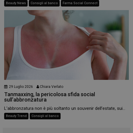
Beauty News
Consigli al banco
Farma Social Connect
29 Luglio 2026
Chiara Verlato
Tanmaxxing, la pericolosa sfida social
_ga
1 anno 1
Google LLC
sull’abbronzatura
mese
.panoramacosmetico.it
L’abbronzatura non è più soltanto un souvenir dell’estate, sui...
Beauty Trend
Consigli al banco