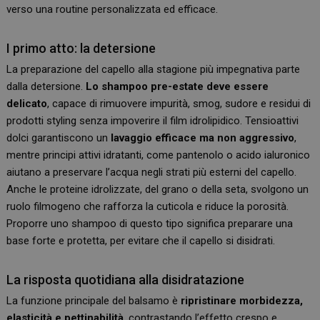
verso una routine personalizzata ed efficace.
I primo atto: la detersione
La preparazione del capello alla stagione più impegnativa parte
dalla detersione.
Lo shampoo pre-estate deve essere
delicato
, capace di rimuovere impurità, smog, sudore e residui di
prodotti styling senza impoverire il film idrolipidico. Tensioattivi
dolci garantiscono un
lavaggio efficace ma non aggressivo
,
mentre principi attivi idratanti, come pantenolo o acido ialuronico
aiutano a preservare l’acqua negli strati più esterni del capello.
Anche le proteine idrolizzate, del grano o della seta, svolgono un
ruolo filmogeno che rafforza la cuticola e riduce la porosità.
Proporre uno shampoo di questo tipo significa preparare una
base forte e protetta, per evitare che il capello si disidrati.
La risposta quotidiana alla disidratazione
La funzione principale del balsamo è
ripristinare morbidezza,
elasticità e pettinabilità
, contrastando l’effetto crespo e