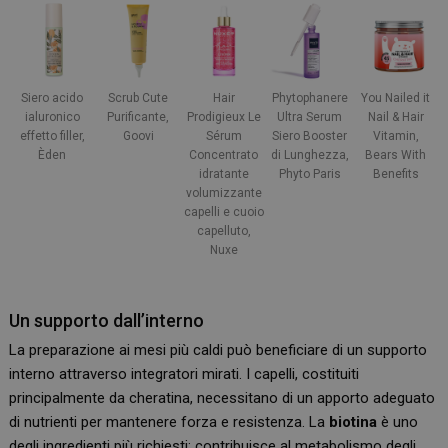
Siero acido
Scrub Cute
Hair
Phytophanere
You Nailed it
ialuronico
Purificante,
Prodigieux Le
Ultra Serum
Nail & Hair
effetto filler,
Goovi
Sérum
Siero Booster
Vitamin,
Èden
Concentrato
di Lunghezza,
Bears With
idratante
Phyto Paris
Benefits
volumizzante
capelli e cuoio
capelluto,
Nuxe
Un supporto dall’interno
La preparazione ai mesi più caldi può beneficiare di un supporto
interno attraverso integratori mirati. I capelli, costituiti
principalmente da cheratina, necessitano di un apporto adeguato
di nutrienti per mantenere forza e resistenza. La
biotina
è uno
degli ingredienti più richiesti: contribuisce al metabolismo degli