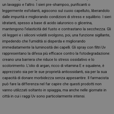
un lavaggio e l’altro. I sieri pre-shampoo, purificanti o
leggermente esfolianti, agiscono sul cuoio capelluto, liberandolo
dalle impurità e migliorando condizioni di stress e squilibrio. I sieri
idratanti, spesso a base di acido ialuronico o glicerina,
mantengono l’elasticità del fusto e contrastano la secchezza. Gli
oli leggeri e i siliconi volatili svolgono, poi, una funzione sigillante,
impedendo che l’umidità si disperda e migliorando
immediatamente la luminosità dei capelli. Gli spray con filtri Uv
rappresentano la difesa più efficace contro la fotodegradazione:
creano una barriera che riduce lo stress ossidativo e lo
scolorimento. L’olio di argan, ricco di vitamina E e squalene, è
apprezzato sia per le sue proprietà antiossidanti, sia per la sua
capacità di donare morbidezza senza appesantire. Il farmacista
può fare la differenza nel far capire che questi prodotti non
vanno utilizzati soltanto in spiaggia, ma anche nelle giornate in
città in cui i raggi Uv sono particolarmente intensi.