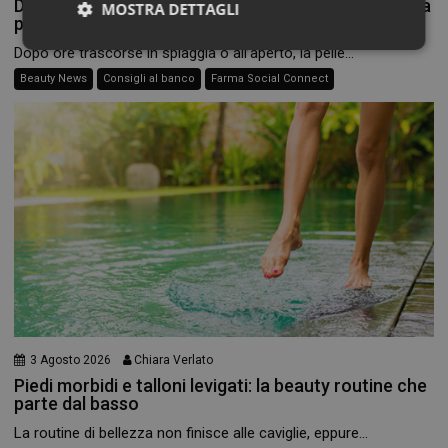
Doposole, il beauty ritual che fa durare l’estate sulla
MOSTRA DETTAGLI
pelle
Necessari
Dopo ore trascorse in spiaggia o all’aperto, la pelle...
Beauty News
Consigli al banco
Farma Social Connect
Necessari
I cookie necessari contribuiscono a rendere fruibile il
sito web abilitandone funzionalità di base quali la
navigazione sulle pagine e l'accesso alle aree
protette del sito. Il sito web non è in grado di
funzionare correttamente senza questi cookie.
NOME
FORNITORE
/
DOMINIO
SCADENZA
PHPSESSID
Sessione
PHP.net
3 Agosto 2026
Chiara Verlato
.www.panoramacosmetico.it
Piedi morbidi e talloni levigati: la beauty routine che
parte dal basso
La routine di bellezza non finisce alle caviglie, eppure...