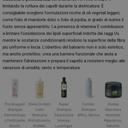
limitando la rottura dei capelli durante la districatura. È
consigliabile scegliere formulazioni ricche di oli vegetali leggeri,
come l’olio di mandorle dolci o l’olio di jojoba, in grado di nutrire il
fusto senza appesantirlo. La presenza di vitamina E contribuisce
a limitare l’ossidazione dei lipidi superficiali indotta dai raggi Uv,
mentre le sostanze condizionanti rendono la superficie della fibra
più uniforme e liscia. L’obiettivo del balsamo non è solo estetico,
ma anche protettivo: crea una barriera funzionale che aiuta a
mantenere l’idratazione e prepara il capello a resistere meglio alle
variazioni di umidità, vento e temperatura.
Pro Anagenil
Shine On Nutri
Repair
Fortiker
BioKap
Shampoo
Color
Shampoo
Shampoo
Maschera
Dermatologic
Shampoo
Riparazione
Attivo, Skinius
Nutriente
o Fortificante,
Ristrutturante,
Intensa,
Riparatrice,
Bioclin
BioNike
Lazartigue
Nature’s