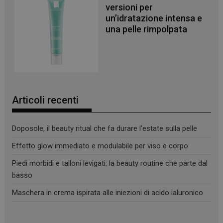
versioni per
un’idratazione intensa e
una pelle rimpolpata
CookieScriptConsent
5 mesi 3
CookieScript
settimane
www.panoramacosmetico.it
Articoli recenti
Doposole, il beauty ritual che fa durare l’estate sulla pelle
Effetto glow immediato e modulabile per viso e corpo
Piedi morbidi e talloni levigati: la beauty routine che parte dal
basso
Maschera in crema ispirata alle iniezioni di acido ialuronico