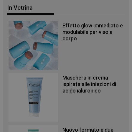
In Vetrina
Effetto glow immediato e
modulabile per viso e
corpo
Maschera in crema
ispirata alle iniezioni di
acido ialuronico
_ga_YJ0035S3E9
.panoramacosmetico.it
1 anno 1
mese
Nuovo formato e due