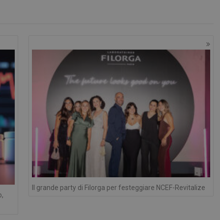
Necessari
tribuiscono a rendere fruibile il sito web abilitandone funzionalità di base quali la nav
protette del sito. Il sito web non è in grado di funzionare correttamente senza questi coo
FORNITORE
/
DOMINIO
SCADENZA
DESCRIZIONE
Sessione
Cookie generato da applicazioni basa
PHP.net
PHP. Si tratta di un identificatore gen
.www.panoramacosmetico.it
mantenere le variabili di sessione 
è un numero generato in modo casual
viene utilizzato può essere specifico 
buon esempio è mantenere uno stato
utente tra le pagine.
1 anno 1
Questo nome di cookie è associato a
Google LLC
mese
Analytics, che è un aggiornamento si
.panoramacosmetico.it
servizio di analisi più comunemente 
Google. Questo cookie viene utilizza
utenti unici assegnando un numero
Il grande party di Filorga per festeggiare NCEF-Revitalize
casuale come identificatore del client
o,
richiesta di pagina in un sito e utilizz
dati di visitatori, sessioni e campagne
analisi dei siti.