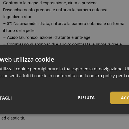
Contrasta le rughe d’espressione, aiuta a previene
l’invecchiamento precoce e rinforza la barriera cutanea.
Ingredienti star:
– 3% Niacinamide: idrata, rinforza la barriera cutanea e uniforma
il tono della pelle
– Acido Ialuronico: azione idratante e anti-age
– Complesso di aminoacidi e silicio: contrasta le prime rughe e
componenti chiave: complesso biosaccaride e NMF (Natural
web utilizza cookie
ilizza i cookie per migliorare la tua esperienza di navigazione. Ut
consenti a tutti i cookie in conformità con la nostra policy per i 
pelli normali, secche e/o sensibili. Denso ma a rapido assorbimento,
EWL.
RIFIUTA
TAGLI
ACC
attezza, contrastando la perdita di idratazione
nanovescicole multistrato, capace di aumentare il volume della
Necessari
 ed elasticità.