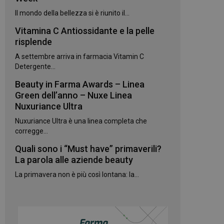
Il mondo della bellezza si è riunito il...
Vitamina C Antiossidante e la pelle
risplende
A settembre arriva in farmacia Vitamin C
igazione sulle pagine
Detergente...
kie.
Beauty in Farma Awards – Linea
Green dell’anno – Nuxe Linea
te sul linguaggio
Nuxuriance Ultra
erico utilizzato per
utente. Normalmente
Nuxuriance Ultra è una linea completa che
e, il modo in cui
per il sito, ma un
corregge...
 di accesso per un
Quali sono i “Must have” primaverili?
La parola alle aziende beauty
 Google Universal
gnificativo del
utilizzato da
La primavera non è più così lontana: la...
to per distinguere
 generato in modo
e. È incluso in ogni
ato per calcolare i
 per i rapporti di