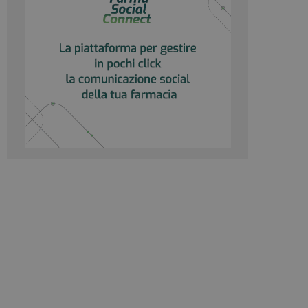
ogle Analytics per
rvizio Cookie-
e di consenso sui
e il banner dei
 correttamente.