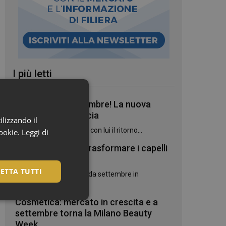
I più letti
Bentornato, settembre! La nuova
stagione in farmacia
ilizzando il
Settembre è arrivato, e con lui il ritorno...
cookie.
Leggi di
7 oli botanici per trasformare i capelli
danneggiati
ETTA TUTTI
Due novità Phyto Paris da settembre in
farmacia:...
Cosmetica: mercato in crescita e a
settembre torna la Milano Beauty
Week