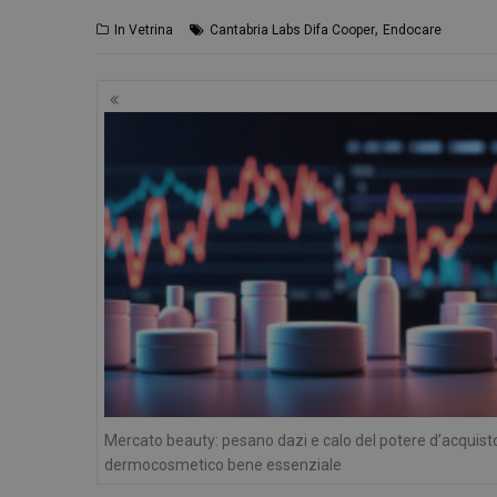
,
In Vetrina
Cantabria Labs Difa Cooper
Endocare
Navigazione
articoli
I cookie necessari con
e l'accesso alle aree 
NOME
PHPSESSID
_ga
Mercato beauty: pesano dazi e calo del potere d’acquist
dermocosmetico bene essenziale