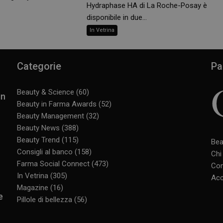
Hydraphase HA di La Roche-Posay è
disponibile in due...
In Vetrina
Categorie
Pa
Beauty & Science
(60)
in
Beauty in Farma Awards
(52)
Beauty Management
(32)
Beauty News
(388)
Beauty Trend
(115)
Bea
Consigli al banco
(158)
Chi
Farma Social Connect
(473)
Con
In Vetrina
(305)
Acc
Magazine
(16)
e
Pillole di bellezza
(56)