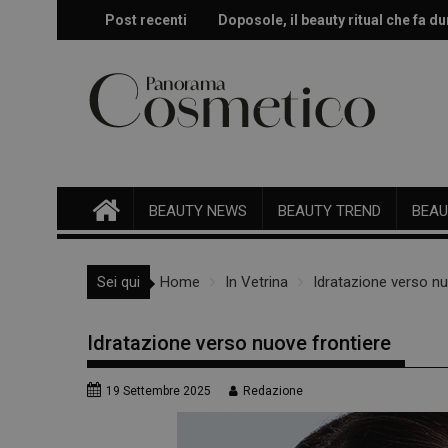
Skip
Post recenti
Doposole, il beauty ritual che fa dur
Effetto glow immediato e modulabi
to
content
BEAUTY NEWS
BEAUTY TREND
BEAU
Sei qui
Home
In Vetrina
Idratazione verso nu
Idratazione verso nuove frontiere
19 Settembre 2025
Redazione