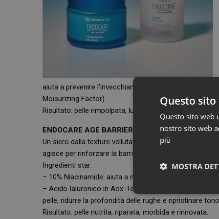
aiuta a prevenire l’invecchiamento precoce, con due 
Questo sito 
Moisurizing Factor).
Risultato: pelle rimpolpata, luminosa idratata.
Questo sito web ut
nostro sito web ac
ENDOCARE AGE BARRIER NIACINAL SERUM GEL
più
Un siero dalla texture vellutata e nutriente, ideale per 
agisce per rinforzare la barriera cutanea e ridurre la T
Ingredienti star:
MOSTRA DET
– 10% Niacinamide: aiuta a migliorare elasticità e comp
– Acido Ialuronico in Aox-Tech: innovativo sistema in 
pelle, ridurre la profondità delle rughe e ripristinare tono
Risultato: pelle nutrita, riparata, morbida e rinnovata.