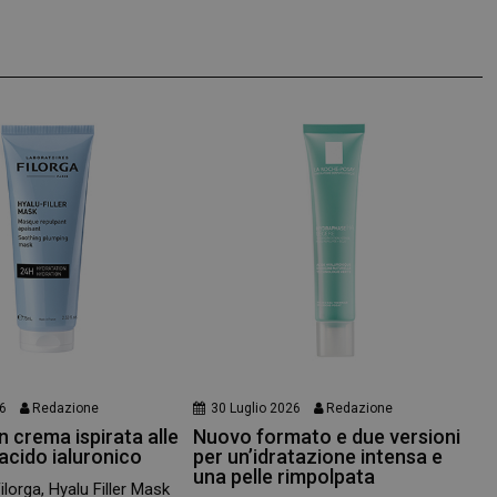
.panoramacosmetico.it
1 anno 1
Questo cookie viene utilizzato da Go
mese
mantenere lo stato della sessione.
nt
5 mesi 3
Questo cookie viene utilizzato dal se
CookieScript
settimane
Script.com per ricordare le preferenz
www.panoramacosmetico.it
cookie dei visitatori. È necessario ch
cookie di Cookie-Script.com funzioni
26
Redazione
30 Luglio 2026
Redazione
 crema ispirata alle
Nuovo formato e due versioni
 acido ialuronico
per un’idratazione intensa e
una pelle rimpolpata
Filorga, Hyalu Filler Mask