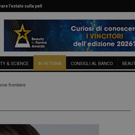
are l’estate sulla pelle
le per viso e corpo
TY & SCIENCE
IN VETRINA
CONSIGLI AL BANCO
BEAU
ove frontiere