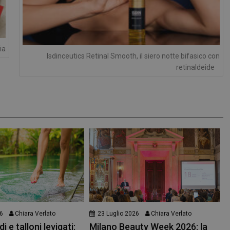
protette del sito. Il sito web non è in grado di funzionare correttamente senza questi coo
FORNITORE
/
DOMINIO
SCADENZA
DESCRIZIONE
Sessione
Cookie generato da applicazioni basa
PHP.net
PHP. Si tratta di un identificatore gen
.www.panoramacosmetico.it
mantenere le variabili di sessione 
ia
è un numero generato in modo casual
Isdinceutics Retinal Smooth, il siero notte bifasico con
viene utilizzato può essere specifico 
buon esempio è mantenere uno stato
retinaldeide
utente tra le pagine.
1 anno 1
Questo nome di cookie è associato a
Google LLC
mese
Analytics, che è un aggiornamento si
.panoramacosmetico.it
servizio di analisi più comunemente 
Google. Questo cookie viene utilizza
utenti unici assegnando un numero
casuale come identificatore del client
richiesta di pagina in un sito e utilizz
dati di visitatori, sessioni e campagne
analisi dei siti.
.panoramacosmetico.it
1 anno 1
Questo cookie viene utilizzato da Go
mese
mantenere lo stato della sessione.
nt
5 mesi 3
Questo cookie viene utilizzato dal se
CookieScript
settimane
Script.com per ricordare le preferenz
www.panoramacosmetico.it
cookie dei visitatori. È necessario ch
cookie di Cookie-Script.com funzioni
6
Chiara Verlato
23 Luglio 2026
Chiara Verlato
i e talloni levigati:
Milano Beauty Week 2026: la