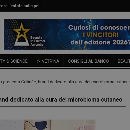
are l’estate sulla pelle
le per viso e corpo
TY & SCIENCE
IN VETRINA
CONSIGLI AL BANCO
BEAU
do presenta Gallinée, brand dedicato alla cura del microbioma cutane
rand dedicato alla cura del microbioma cutaneo