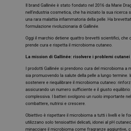
Il brand Gallinée è stato fondato nel 2016 da Marie Dra
nell’industria cosmetica, che ha iniziato la sua ricerca 
una rara malattia infiammatoria della pelle. Ha brevetta
formulazione rivoluzionaria di Gallinée.
Oggi il marchio detiene quattro brevetti scientifici, 
prende cura e rispetta il microbioma cutaneo.
La mission di Gallinée: risolvere i problemi cutane
I prodotti Gallinée si prendono cura del microbioma a mo
sia promuovendo la salute della pelle a lungo termine. In
sostenere e riequilibrare il microbioma cutaneo: rinforz
assicurando un numero sufficiente e il giusto equilibrio d
complessiva. I batteri svolgono
un ruolo importante nell
combattere, nutrirsi e crescere.
Obiettivo è rispettare il microbioma a tutti i livelli e le 
utilizzano solo tensioattivi delicati, idonei al pH cutan
minacciare il microbioma come fragranze aggiuntive, cons