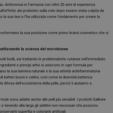
go, dottoressa in Farmacia con oltre 20 anni di esperienza
sull’effetto dei probiotici sulla cute dopo essere stata colpita da
to la sua tesi e l’ha utilizzata come fondamento per creare la
che confermano la sua posizione come primo brand cosmetico che si
i utilizzando la scienza del microbioma
lti livelli, sia trattando le problematiche cutanee nell’immediato
gredienti e principi attivi si uniscono in ogni formula per
ano la sua barriera naturale e la sua attività antinfiammatoria
i batteri buoni e cattivi, così come la diversità batterica
a difesa dell’ecosistema della pelle, perciò li aiutiamo a
formule sono adatte anche alle pelli più sensibili. I prodotti
Gallinée
eo e tenendo alla larga gli additivi non necessari che possono
ervanti superflui e coloranti artificiali.