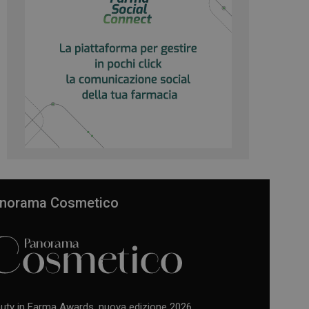
norama Cosmetico
uty in Farma Awards, nuova edizione 2026