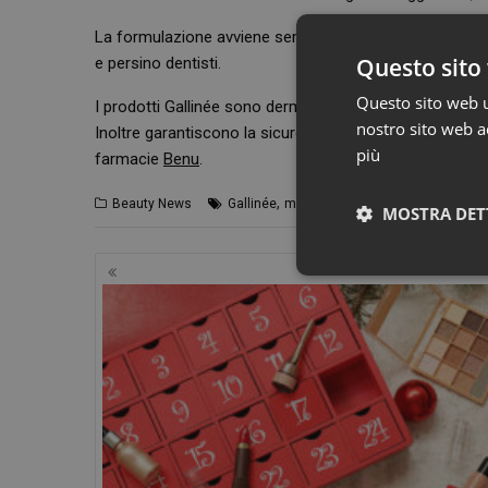
La formulazione avviene sempre sotto la supervisione 
Questo sito 
e persino dentisti.
Questo sito web ut
I prodotti
Gallinée
sono dermatologicamente testati, oltr
nostro sito web ac
Inoltre garantiscono la sicurezza delle per il microbioma 
più
farmacie
Benu
.
,
Beauty News
Gallinée
microbioma
MOSTRA DET
Navigazione
articoli
I cookie necessari con