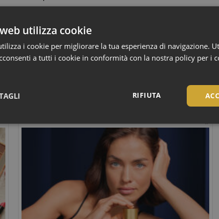
della dottoressa Marie Drago ma anche di dermatologi, ginecologi
web utilizza cookie
ilizza i cookie per migliorare la tua esperienza di navigazione. Ut
e che testati e approvati per pelli sensibili e soggette a eczema.
consenti a tutti i cookie in conformità con la nostra policy per i 
della tua pelle. Tutti i prodotti Gallinée sono disponibili presso le
RIFIUTA
TAGLI
ACC
Necessari
Necessari
tribuiscono a rendere fruibile il sito web abilitandone funzionalità di base quali la nav