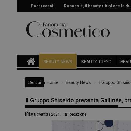
Skip
Post recenti
Doposole, il beauty ritual che fa dur
Effetto glow immediato e modulabi
to
content
BEAUTY NEWS
BEAUTY TREND
BEAU
Sei qui
Home
Beauty News
Il Gruppo Shisei
Il Gruppo Shiseido presenta Gallinée, b
8 Novembre 2024
Redazione