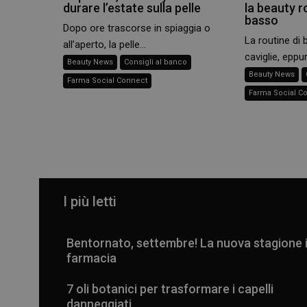
durare l’estate sulla pelle
la beauty r
basso
Dopo ore trascorse in spiaggia o
La routine di 
all’aperto, la pelle...
caviglie, eppur
Beauty News
Consigli al banco
Beauty News
Farma Social Connect
Farma Social C
I più letti
Bentornato, settembre! La nuova stagione 
farmacia
7 oli botanici per trasformare i capelli
danneggiati