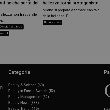
outine che parte dal
bellezza torna protagonista
Milano si prepara a tornare capitale
bellezza non finisce alle
della bellezza. È...
e...
Beauty News
Consigli al banco
onnect
Categorie
Pa
Beauty & Science
(60)
in
Beauty in Farma Awards
(52)
Beauty Management
(32)
Beauty News
(388)
Beauty Trend
(115)
Bea