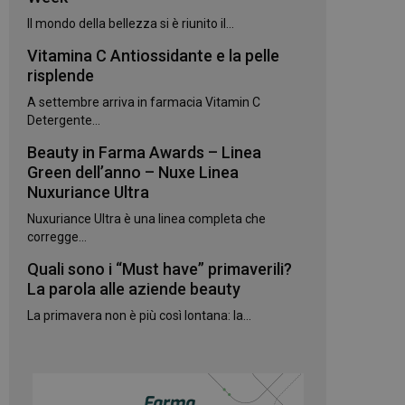
kie.
Il mondo della bellezza si è riunito il...
Vitamina C Antiossidante e la pelle
te sul linguaggio
erico utilizzato per
risplende
utente. Normalmente
e, il modo in cui
A settembre arriva in farmacia Vitamin C
per il sito, ma un
 di accesso per un
Detergente...
Beauty in Farma Awards – Linea
 Google Universal
gnificativo del
Green dell’anno – Nuxe Linea
utilizzato da
Nuxuriance Ultra
to per distinguere
 generato in modo
Nuxuriance Ultra è una linea completa che
e. È incluso in ogni
ato per calcolare i
corregge...
 per i rapporti di
Quali sono i “Must have” primaverili?
ogle Analytics per
La parola alle aziende beauty
La primavera non è più così lontana: la...
rvizio Cookie-
e di consenso sui
e il banner dei
 correttamente.