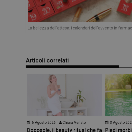
e l'accesso alle aree 
NOME
PHPSESSID
La bellezza dell’attesa: i calendari dell’avvento in farmac
_ga
Articoli correlati
_ga_YJ0035S3E9
CookieScriptConse
6 Agosto 2026
Chiara Verlato
3 Agosto 202
Doposole, il beauty ritual che fa
Piedi morbid