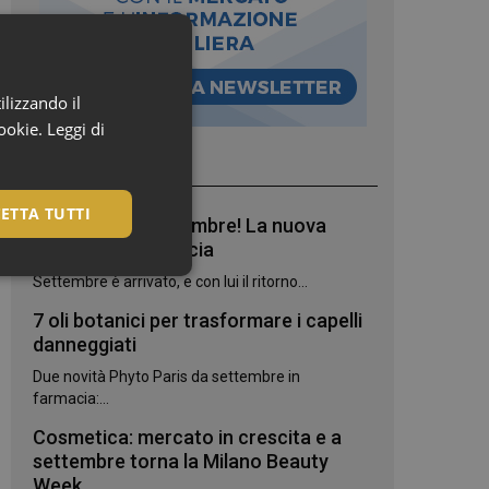
ilizzando il
cookie.
Leggi di
I più letti
ETTA TUTTI
Bentornato, settembre! La nuova
stagione in farmacia
Settembre è arrivato, e con lui il ritorno...
7 oli botanici per trasformare i capelli
danneggiati
Due novità Phyto Paris da settembre in
farmacia:...
Cosmetica: mercato in crescita e a
settembre torna la Milano Beauty
igazione sulle pagine
Week