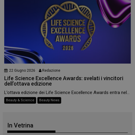
_ga_YJ0035S3E9
.panoramacosmetico.it
1 anno 1
mese
22 Giugno 2026
Redazione
CookieScriptConsent
5 mesi 3
Life Science Excellence Awards: svelati i vincitori
CookieScript
settimane
www.panoramacosmetico.it
dell’ottava edizione
L’ottava edizione dei Life Science Excellence Awards entra nel...
Beauty & Science
Beauty News
In Vetrina