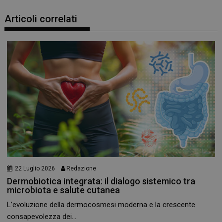
navigazione sulle pagine e l'accesso alle aree
protette del sito. Il sito web non è in grado di
Articoli correlati
funzionare correttamente senza questi cookie.
NOME
FORNITORE
/
DOMINIO
SCADENZA
PHPSESSID
Sessione
PHP.net
.www.panoramacosmetico.it
22 Luglio 2026
Redazione
Dermobiotica integrata: il dialogo sistemico tra
microbiota e salute cutanea
L’evoluzione della dermocosmesi moderna e la crescente
consapevolezza dei...