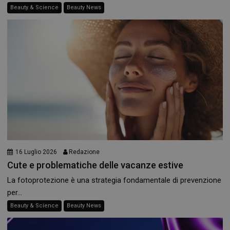
Beauty & Science
Beauty News
_ga
1 anno 1
Google LLC
mese
.panoramacosmetico.it
16 Luglio 2026
Redazione
Cute e problematiche delle vacanze estive
La fotoprotezione è una strategia fondamentale di prevenzione
per...
Beauty & Science
Beauty News