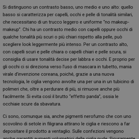
Si distinguono un contrasto basso, uno medio e uno alto: quello
basso si caratterizza per capelli, occhi e pelle di tonalità similari,
che necessitano di un trucco leggero e uniforme “no makeup-
makeup”. Chi ha un contrasto medio con capelli oppure occhi di
qualche tonalità più scuri o più chiari rispetto alla pelle, può
scegliere look leggermente più intenso. Per un contrasto alto,
con capelli scuri e pelle chiara o capelli chiari e pelle scura, si
consiglia di usare tonalità decise per labbra e occhi. E proprio per
gli occhi ci si direziona verso l’uso di mascara in tubetto, mania
virale d’invenzione coreana, poiché, grazie a una nuova
tecnologia, le ciglia vengono avvolte una per una in un tubicino di
polimeri che, oltre a perdurare di più, si rimuove anche più
facilmente. Si evita così il brutto “effetto panda”, ossia le
occhiaie scure da sbavatura.
Ci sono, comunque sia, anche pigmenti nerofumo che con uno
scovolino di setole in filigrana attirano le ciglia e riescono a far
depositare il prodotto a ventaglio. Sulle confezioni vengono
anche garantiti aumenti volumetrici delle ciglia nude. Sicuramente