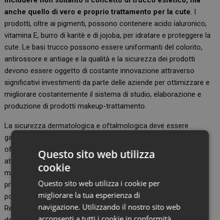
includere non soltanto il concetto di trucco estetico, ma
anche quello di vero e proprio trattamento per la cute
. I
prodotti, oltre ai pigmenti, possono contenere acido ialuronico,
vitamina E, burro di karitè e di jojoba, per idratare e proteggere la
cute. Le basi trucco possono essere uniformanti del colorito,
antirossore e antiage e la qualità e la sicurezza dei prodotti
devono essere oggetto di costante innovazione attraverso
significativi investimenti da parte delle aziende per ottimizzare e
migliorare costantemente il sistema di studio, elaborazione e
produzione di prodotti makeup-trattamento.
La sicurezza dermatologica e oftalmologica deve essere
garantita da formulazioni clinicamente, dermatologicamente,
oftalmologicamente e microbiologicamente testate, da principi
Questo sito web utilizza
attivi selezionati in modo rigoroso e dalla verifica costante di
cookie
materie prime, semilavorati e prodotti finiti. Anche le
Questo sito web utilizza i cookie per
profumazioni devono essere formulate escludendo sostanze
migliorare la tua esperienza di
potenzialmente allergizzanti, secondo i criteri indicati nel
navigazione. Utilizzando il nostro sito web
Regolamento Ce. Inoltre gli imballaggi e i packaging non solo
acconsenti a tutti i cookie in conformità