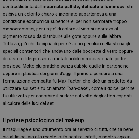
contraddistinta dall’
incarnato pallido, delicato e luminoso
: chi
esibiva un colorito chiaro e incipriato apparteneva a una
condizione economica superiore e, per non sembrare troppo
monocromatici, per un po’ di colore al viso si ricorreva al
pigmento rosso da distribuire alle gote oppure sulle labbra.
Tuttavia, più che la cipria di per sé sono peculiari nella storia gli
speciali contenitori che andavano dalle boccette di vetro oppure
di osso o di legno sino a metalli nobili con incastonate pietre
preziose. Molto più pratiche senza dubbio quelle in cartoncino
oppure in plastica dei giorni d’oggi. Il primo a pensare a una
formulazione compatta fu Max Factor, che ideò un prodotto da
utilizzare sul set e fu chiamato “pan-cake”, come il dolce, perché
fu utilizzato per assorbire il sudore sul volto degli attori esposti
al calore delle luci del set.
Il potere psicologico del makeup
Il maquillage è uno strumento ora al servizio di tutti, che fa bene
sia al fisico, sia alla mente: ci fa sentire, infatti, a nostro agio in