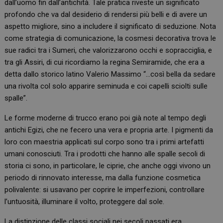
dall’uomo fin dall’antichità. Tale pratica riveste un significato
profondo che va dal desiderio di rendersi più belli e di avere un
aspetto migliore, sino a includere il significato di seduzione. Nota
come strategia di comunicazione, la cosmesi decorativa trova le
sue radici tra i Sumeri, che valorizzarono occhi e sopracciglia, e
tra gli Assiri, di cui ricordiamo la regina Semiramide, che era a
detta dallo storico latino Valerio Massimo “…così bella da sedare
una rivolta col solo apparire seminuda e coi capelli sciolti sulle
spalle”.
Le forme moderne di trucco erano poi già note al tempo degli
antichi Egizi, che ne fecero una vera e propria arte. I pigmenti da
loro con maestria applicati sul corpo sono tra i primi artefatti
umani conosciuti. Tra i prodotti che hanno alle spalle secoli di
storia ci sono, in particolare, le ciprie, che anche oggi vivono un
periodo di rinnovato interesse, ma dalla funzione cosmetica
polivalente: si usavano per coprire le imperfezioni, controllare
l’untuosità, illuminare il volto, proteggere dal sole.
La distinzione delle classi sociali nei secoli passati era