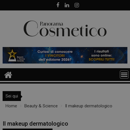
Skip
to
content
Sei qui
Home
Beauty & Science
Il makeup dermatologico
Il makeup dermatologico