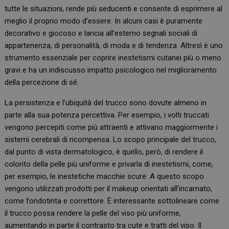
tutte le situazioni, rende più seducenti e consente di esprimere al
meglio il proprio modo d’essere. In alcuni casi è puramente
decorativo e giocoso e lancia all’esterno segnali sociali di
appartenenza, di personalità, di moda e di tendenza. Altresì è uno
strumento essenziale per coprire inestetismi cutanei più o meno
gravi e ha un indiscusso impatto psicologico nel miglioramento
della percezione di sé.
La persistenza e l’ubiquità del trucco sono dovute almeno in
parte alla sua potenza percettiva. Per esempio, i volti truccati
vengono percepiti come più attraenti e attivano maggiormente i
sistemi cerebrali di ricompensa. Lo scopo principale del trucco,
dal punto di vista dermatologico, è quello, però, di rendere il
colorito della pelle più uniforme e privarla di inestetismi, come,
per esempio, le inestetiche macchie scure. A questo scopo
vengono utilizzati prodotti per il makeup orientati all’incarnato,
come fondotinta e correttore. È interessante sottolineare come
il trucco possa rendere la pelle del viso più uniforme,
aumentando in parte il contrasto tra cute e tratti del viso. Il