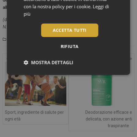
devono essere garantiti, ma devono corrispondere alle linee più
con la nostra policy per i cookie.
Leggi di
all’avanguardia in termini di ecosostenibilità.
più
(di Alessandra Cantù e Corinna Rigoni, Panorama Cosmetico
N.2/2025, ©riproduzione riservata)
ACCETTA TUTTI
,
,
Beauty & Science
dermatologia
makeup
slider
RIFIUTA
Navigazione
MOSTRA DETTAGLI
articoli
Necessari
Sport, ingrediente di salute per
Deodorazione efficace e
Necessari
ogni età
delicata, con azione anti
traspirante
I cookie necessari contribuiscono a rendere fruibile il
sito web abilitandone funzionalità di base quali la