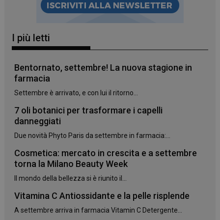
_ga_YJ0035S3E9
.panoramacosmetico.it
1 anno 1
I più letti
mese
Bentornato, settembre! La nuova stagione in
farmacia
CookieScriptConsent
5 mesi 3
CookieScript
Settembre è arrivato, e con lui il ritorno...
settimane
www.panoramacosmetico.it
7 oli botanici per trasformare i capelli
danneggiati
Due novità Phyto Paris da settembre in farmacia:...
Cosmetica: mercato in crescita e a settembre
torna la Milano Beauty Week
Il mondo della bellezza si è riunito il...
Vitamina C Antiossidante e la pelle risplende
A settembre arriva in farmacia Vitamin C Detergente...