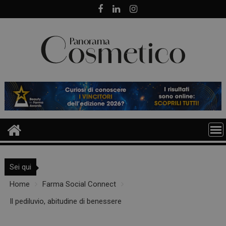
Skip
to
content
Sei qui
Home
Farma Social Connect
Il pediluvio, abitudine di benessere