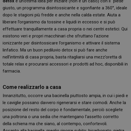
detox
è un’ottima idea per iniziare (non è un caso) con il “piede”
giusto, un programma disintossicante e sgonfiante a 360°, ideale
dopo le stagioni più fredde e anche nella calda estate. Aiuta a
liberare l’organismo da tossine e liquidi in eccesso e si può
effettuare tranquillamente a casa propria o nei centri estetici. Qui
esistono veri e propri macchinari che sfruttano l’azione
ionizzante per disintossicare l’organismo e attivare il sistema
linfatico. Ma un buon pediluvio detox si può fare anche
nell’intimità di casa propria, basta ritagliarsi una mezz’oretta di
totale relax e procurarsi accessori e prodotti ad hoc, disponibili in
farmacia.
Come realizzarlo a casa
Innanzitutto, occorre una bacinella piuttosto ampia, in cui i piedi e
le caviglie possano davvero rigenerarsi e stare comodi. Anche la
posizione del resto del corpo è fondamentale, perciò scegliete
una poltrona o una sedia che mantengano l’assetto corretto
della schiena ma che siano, al contempo, confortevoli.
Accanto alla bacinella, meglio riporre subito: bicarbonato, pietra