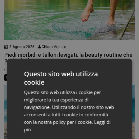
3 Agosto 2026
Chiara Verlato
Piedi morbidi e talloni levigati: la beauty routine che
parte dal basso
La routine di bellezza non finisce alle caviglie, eppure...
Questo sito web utilizza
Beauty News
Consigli al banco
Farma Social Connect
cookie
Questo sito web utilizza i cookie per
migliorare la tua esperienza di
navigazione. Utilizzando il nostro sito web
acconsenti a tutti i cookie in conformità
con la nostra policy per i cookie.
Leggi di
più