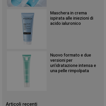
PHPSESSID
Sessione
PHP.net
.www.panoramacosmetico.it
Maschera in crema
ispirata alle iniezioni di
acido ialuronico
Nuovo formato e due
versioni per
un’idratazione intensa e
una pelle rimpolpata
Articoli recenti
_ga
1 anno 1
Google LLC