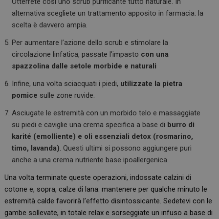
Otterrete così uno scrub purificante tutto naturale. In
alternativa scegliete un trattamento apposito in farmacia: la
scelta è davvero ampia.
Per aumentare l’azione dello scrub e stimolare la
circolazione linfatica, passate l’impasto
con una
spazzolina dalle setole morbide e naturali
Infine, una volta sciacquati i piedi,
utilizzate la pietra
pomice
sulle zone ruvide.
Asciugate le estremità con un morbido telo e massaggiate
su piedi e caviglie una crema specifica a base di
burro di
karité (emolliente) e oli essenziali detox (rosmarino,
timo, lavanda)
. Questi ultimi si possono aggiungere puri
anche a una crema nutriente base ipoallergenica.
Una volta terminate queste operazioni, indossate calzini di
cotone e, sopra, calze di lana: mantenere per qualche minuto le
estremità calde favorirà l’effetto disintossicante. Sedetevi con le
gambe sollevate, in totale relax e sorseggiate un infuso a base di