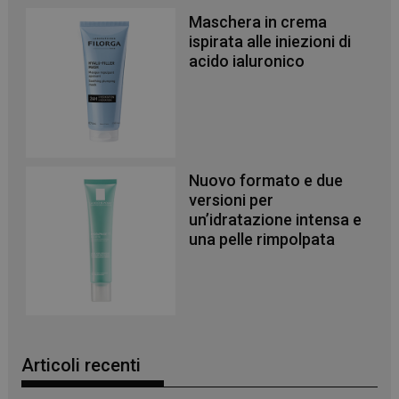
Maschera in crema
ispirata alle iniezioni di
acido ialuronico
Necessari
I cookie necessari contribuiscono a rendere fruibile il
sito web abilitandone funzionalità di base quali la
navigazione sulle pagine e l'accesso alle aree
protette del sito. Il sito web non è in grado di
funzionare correttamente senza questi cookie.
Nuovo formato e due
NOME
FORNITORE
/
DOMINIO
SCADENZA
versioni per
PHPSESSID
Sessione
PHP.net
un’idratazione intensa e
.www.panoramacosmetico.it
una pelle rimpolpata
Articoli recenti