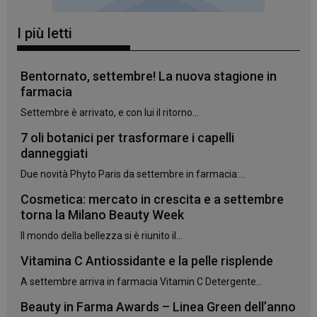
I più letti
Bentornato, settembre! La nuova stagione in
farmacia
Settembre è arrivato, e con lui il ritorno...
7 oli botanici per trasformare i capelli
danneggiati
Due novità Phyto Paris da settembre in farmacia:...
_ga_YJ0035S3E9
.panoramacosmetico.it
1 anno 1
Cosmetica: mercato in crescita e a settembre
mese
torna la Milano Beauty Week
Il mondo della bellezza si è riunito il...
Vitamina C Antiossidante e la pelle risplende
CookieScriptConsent
5 mesi 3
CookieScript
A settembre arriva in farmacia Vitamin C Detergente...
settimane
www.panoramacosmetico.it
Beauty in Farma Awards – Linea Green dell’anno