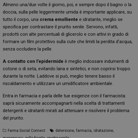
Almeno una/due volte il giorno, poi, e sempre dopo il bagno o la
doccia, sulla pelle leggermente umida è importante applicare, su
tutto il corpo, una
crema
emolliente
e idratante, meglio se
specifica per contrastare il prurito senile. Servono, infatti,
prodotti con alte percentuali di glicerolo e con attivi in grado di
formare un film protettivo sulla cute che limiti la perdita d’acqua,
senza occludere la pelle.
A contatto con l’epidermide
è meglio indossare indumenti di
cotone o di seta, evitando lana e sintetici, e non coprirsi troppo
durante la notte. Laddove si può, meglio tenere basso il
riscaldamento e utilizzare un umidificatore ambientale.
Entra in farmacia e parla delle tue esigenze con il farmacista:
saprà sicuramente accompagnarti nella scelta di trattamenti
detergenti e idratanti mirati ad attenuare e risolvere il problema
del prurito.
,
,
,
Farma Social Connect
detersione
farmacia
idratazione
,
,