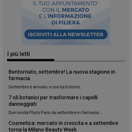
_ga_YJ0035S3E9
.panoramacosmetico.it
1 anno 1
mese
I più letti
CookieScriptConsent
5 mesi 3
CookieScript
Bentornato, settembre! La nuova stagione in
settimane
www.panoramacosmetico.it
farmacia
Settembre è arrivato, e con lui il ritorno...
7 oli botanici per trasformare i capelli
danneggiati
Due novità Phyto Paris da settembre in farmacia:...
Cosmetica: mercato in crescita e a settembre
torna la Milano Beauty Week