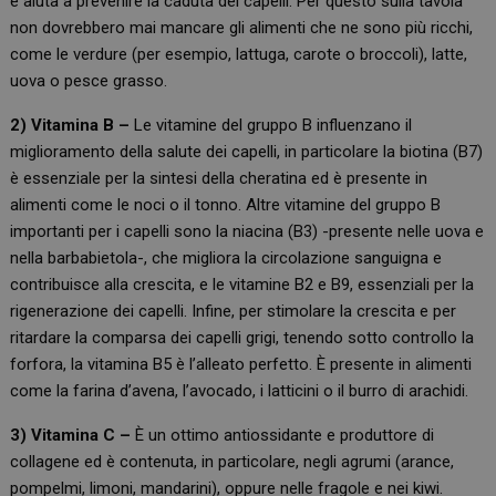
e aiuta a prevenire la caduta dei capelli. Per questo sulla tavola
non dovrebbero mai mancare gli alimenti che ne sono più ricchi,
come le verdure (per esempio, lattuga, carote o broccoli), latte,
uova o pesce grasso.
2) Vitamina B –
Le vitamine del gruppo B influenzano il
miglioramento della salute dei capelli, in particolare la biotina (B7)
è essenziale per la sintesi della cheratina ed è presente in
alimenti come le noci o il tonno. Altre vitamine del gruppo B
importanti per i capelli sono la niacina (B3) -presente nelle uova e
nella barbabietola-, che migliora la circolazione sanguigna e
contribuisce alla crescita, e le vitamine B2 e B9, essenziali per la
rigenerazione dei capelli. Infine, per stimolare la crescita e per
ritardare la comparsa dei capelli grigi, tenendo sotto controllo la
forfora, la vitamina B5 è l’alleato perfetto. È presente in alimenti
come la farina d’avena, l’avocado, i latticini o il burro di arachidi.
3) Vitamina C –
È un ottimo antiossidante e produttore di
collagene ed è contenuta, in particolare, negli agrumi (arance,
pompelmi, limoni, mandarini), oppure nelle fragole e nei kiwi.