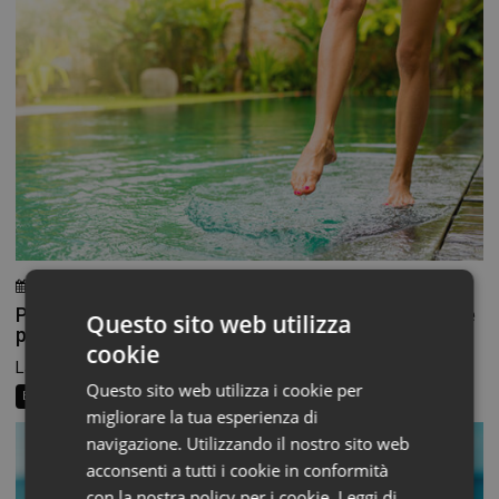
3 Agosto 2026
Chiara Verlato
Piedi morbidi e talloni levigati: la beauty routine che
Questo sito web utilizza
parte dal basso
cookie
La routine di bellezza non finisce alle caviglie, eppure...
Questo sito web utilizza i cookie per
Beauty News
Consigli al banco
Farma Social Connect
migliorare la tua esperienza di
navigazione. Utilizzando il nostro sito web
acconsenti a tutti i cookie in conformità
con la nostra policy per i cookie.
Leggi di