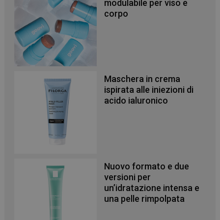
protette del sito. Il sito web non è in grado di
modulabile per viso e
funzionare correttamente senza questi cookie.
corpo
NOME
FORNITORE
/
DOMINIO
SCADENZA
PHPSESSID
Sessione
PHP.net
.www.panoramacosmetico.it
Maschera in crema
ispirata alle iniezioni di
acido ialuronico
Nuovo formato e due
versioni per
un’idratazione intensa e
una pelle rimpolpata