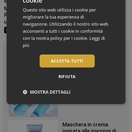
cookie
23 Luglio 2026
Chiara Verlato
Milano Beauty Week 2026: la bellezza torna
Questo sito web utilizza i cookie per
protagonista
migliorare la tua esperienza di
Milano si prepara a tornare capitale della bellezza. È...
navigazione. Utilizzando il nostro sito web
acconsenti a tutti i cookie in conformità
Beauty News
con la nostra policy per i cookie.
Leggi di
più
In Vetrina
ACCETTA TUTTI
Effetto glow immediato e
RIFIUTA
modulabile per viso e
corpo
MOSTRA DETTAGLI
Necessari
Maschera in crema
ispirata alle iniezioni di