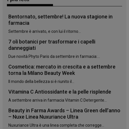
Bentornato, settembre! La nuova stagione in
farmacia
Settembre è arrivato, e con lui il ritorno...
7 oli botanici per trasformare i capelli
danneggiati
Due novità Phyto Paris da settembre in farmacia:...
Cosmetica: mercato in crescita e a settembre
torna la Milano Beauty Week
_ga_YJ0035S3E9
.panoramacosmetico.it
1 anno 1
mese
Il mondo della bellezza si è riunito il...
Vitamina C Antiossidante e la pelle risplende
A settembre arriva in farmacia Vitamin C Detergente...
CookieScriptConsent
5 mesi 3
CookieScript
settimane
www.panoramacosmetico.it
Beauty in Farma Awards – Linea Green dell’anno
– Nuxe Linea Nuxuriance Ultra
Nuxuriance Ultra è una linea completa che corregge...