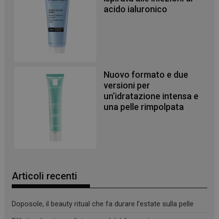
acido ialuronico
Necessari
I cookie necessari contribuiscono a rendere fruibile il
sito web abilitandone funzionalità di base quali la
navigazione sulle pagine e l'accesso alle aree
protette del sito. Il sito web non è in grado di
funzionare correttamente senza questi cookie.
Nuovo formato e due
versioni per
NOME
FORNITORE
/
DOMINIO
SCADENZA
un’idratazione intensa e
PHPSESSID
Sessione
PHP.net
una pelle rimpolpata
.www.panoramacosmetico.it
Articoli recenti
Doposole, il beauty ritual che fa durare l’estate sulla pelle