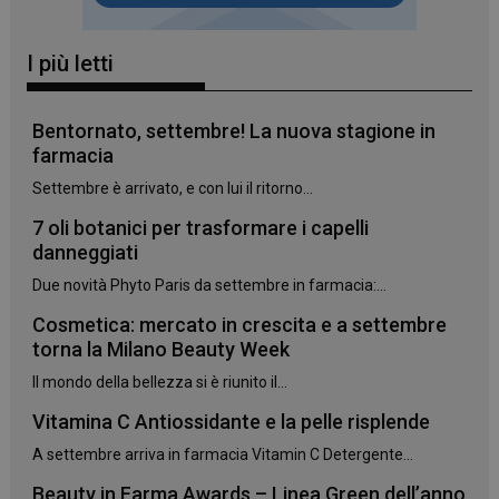
I più letti
Bentornato, settembre! La nuova stagione in
farmacia
Settembre è arrivato, e con lui il ritorno...
7 oli botanici per trasformare i capelli
danneggiati
Due novità Phyto Paris da settembre in farmacia:...
_ga_YJ0035S3E9
.panoramacosmetico.it
1 anno 1
Cosmetica: mercato in crescita e a settembre
mese
torna la Milano Beauty Week
Il mondo della bellezza si è riunito il...
Vitamina C Antiossidante e la pelle risplende
CookieScriptConsent
5 mesi 3
CookieScript
A settembre arriva in farmacia Vitamin C Detergente...
settimane
www.panoramacosmetico.it
Beauty in Farma Awards – Linea Green dell’anno