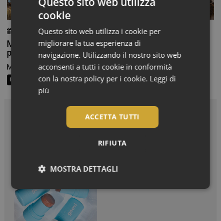
Questo sito web utilizza
cookie
Questo sito web utilizza i cookie per
23 Luglio 2026
Chiara Verlato
migliorare la tua esperienza di
Milano Beauty Week 2026: la bellezza torna
protagonista
navigazione. Utilizzando il nostro sito web
acconsenti a tutti i cookie in conformità
Milano si prepara a tornare capitale della bellezza. È...
con la nostra policy per i cookie.
Leggi di
Beauty News
più
ACCETTA TUTTI
In Vetrina
RIFIUTA
Effetto glow immediato e
modulabile per viso e
MOSTRA DETTAGLI
corpo
Necessari