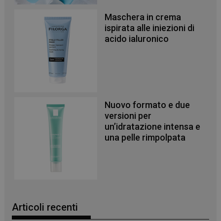
Maschera in crema
ispirata alle iniezioni di
acido ialuronico
Necessari
I cookie necessari contribuiscono a rendere fruibile il
sito web abilitandone funzionalità di base quali la
navigazione sulle pagine e l'accesso alle aree
protette del sito. Il sito web non è in grado di
funzionare correttamente senza questi cookie.
NOME
FORNITORE
/
DOMINIO
SCADENZA
Nuovo formato e due
versioni per
PHPSESSID
Sessione
PHP.net
.www.panoramacosmetico.it
un’idratazione intensa e
una pelle rimpolpata
Articoli recenti