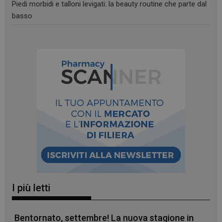
Piedi morbidi e talloni levigati: la beauty routine che parte dal
basso
I più letti
Bentornato, settembre! La nuova stagione in
_ga_YJ0035S3E9
.panoramacosmetico.it
1 anno 1