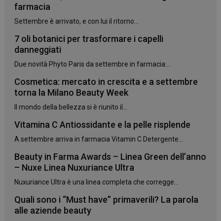
mese
farmacia
Settembre è arrivato, e con lui il ritorno...
7 oli botanici per trasformare i capelli
danneggiati
CookieScriptConsent
5 mesi 3
CookieScript
settimane
www.panoramacosmetico.it
Due novità Phyto Paris da settembre in farmacia:...
Cosmetica: mercato in crescita e a settembre
torna la Milano Beauty Week
Il mondo della bellezza si è riunito il...
Vitamina C Antiossidante e la pelle risplende
A settembre arriva in farmacia Vitamin C Detergente...
Beauty in Farma Awards – Linea Green dell’anno
– Nuxe Linea Nuxuriance Ultra
Nuxuriance Ultra è una linea completa che corregge...
Quali sono i “Must have” primaverili? La parola
alle aziende beauty