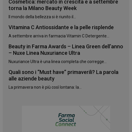
Cosmetica: mercato in crescita e a settembre
torna la Milano Beauty Week
CookieScriptConsent
5 mesi 3
CookieScript
settimane
www.panoramacosmetico.it
Il mondo della bellezza si è riunito il...
Vitamina C Antiossidante e la pelle risplende
A settembre arriva in farmacia Vitamin C Detergente...
Beauty in Farma Awards – Linea Green dell’anno
– Nuxe Linea Nuxuriance Ultra
Nuxuriance Ultra è una linea completa che corregge...
Quali sono i “Must have” primaverili? La parola
alle aziende beauty
La primavera non è più così lontana: la...