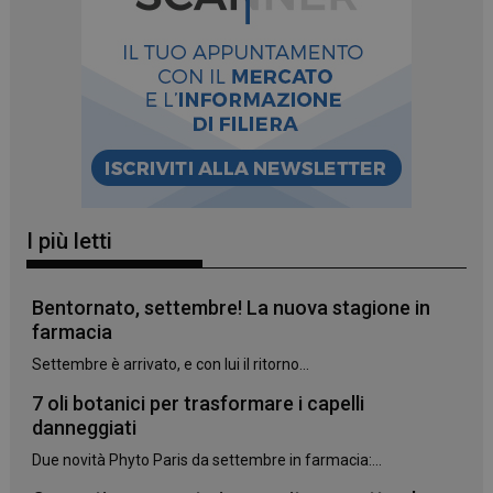
I più letti
Bentornato, settembre! La nuova stagione in
farmacia
Settembre è arrivato, e con lui il ritorno...
_ga_YJ0035S3E9
.panoramacosmetico.it
1 anno 1
7 oli botanici per trasformare i capelli
mese
danneggiati
Due novità Phyto Paris da settembre in farmacia:...