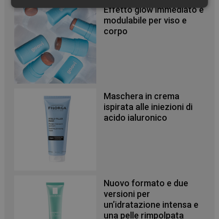
Necessari
Effetto glow immediato e
modulabile per viso e
corpo
Necessari
Maschera in crema
I cookie necessari contribuiscono a rendere fruibile il
sito web abilitandone funzionalità di base quali la
ispirata alle iniezioni di
navigazione sulle pagine e l'accesso alle aree
acido ialuronico
protette del sito. Il sito web non è in grado di
funzionare correttamente senza questi cookie.
NOME
FORNITORE
/
DOMINIO
SCADENZA
PHPSESSID
Sessione
PHP.net
.www.panoramacosmetico.it
Nuovo formato e due
versioni per
un’idratazione intensa e
una pelle rimpolpata