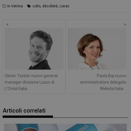
,
,
In Vetrina
collo
dècolleté
Lierac
Navigazione
articoli
Olivier Tessler nuovo general
Paola Baj nuovo
manager divisione Lusso di
amministratore delegato
L’Oréal Italia
Weleda Italia
Articoli correlati