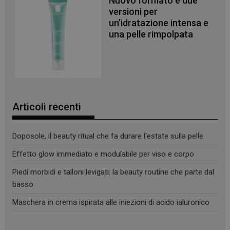
Nuovo formato e due
versioni per
un’idratazione intensa e
una pelle rimpolpata
CookieScriptConsent
5 mesi 3
CookieScript
settimane
www.panoramacosmetico.it
Articoli recenti
Doposole, il beauty ritual che fa durare l’estate sulla pelle
Effetto glow immediato e modulabile per viso e corpo
Piedi morbidi e talloni levigati: la beauty routine che parte dal
basso
Maschera in crema ispirata alle iniezioni di acido ialuronico