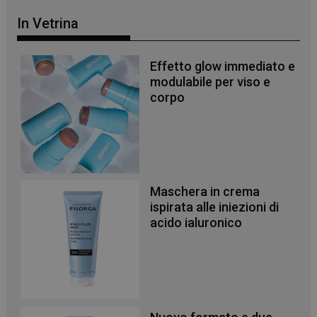
In Vetrina
Effetto glow immediato e
modulabile per viso e
corpo
Maschera in crema
ispirata alle iniezioni di
acido ialuronico
_ga_YJ0035S3E9
.panoramacosmetico.it
1 anno 1
mese