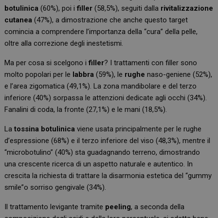
botulinica
(60%), poi i
filler
(58,5%), seguiti dalla
rivitalizzazione
cutanea
(47%), a dimostrazione che anche questo target
comincia a comprendere l’importanza della “cura” della pelle,
oltre alla correzione degli inestetismi.
Ma per cosa si scelgono i
filler
? I trattamenti con filler sono
molto popolari per le
labbra
(59%), le
rughe
naso-geniene (52%),
e l’area zigomatica (49,1%). La zona mandibolare e del terzo
inferiore (40%) sorpassa le attenzioni dedicate agli occhi (34%).
Fanalini di coda, la fronte (27,1%) e le mani (18,5%).
La
tossina botulinica
viene usata principalmente per le rughe
d’espressione (68%) e il terzo inferiore del viso (48,3%), mentre il
“microbotulino” (40%) sta guadagnando terreno, dimostrando
una crescente ricerca di un aspetto naturale e autentico. In
crescita la richiesta di trattare la disarmonia estetica del “gummy
smile”o sorriso gengivale (34%).
Il trattamento levigante tramite
peeling
, a seconda della