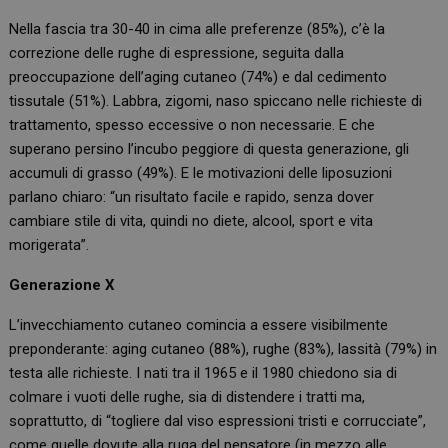
Nella fascia tra 30-40 in cima alle preferenze (85%), c’è la
correzione delle rughe di espressione, seguita dalla
preoccupazione dell’aging cutaneo (74%) e dal cedimento
tissutale (51%). Labbra, zigomi, naso spiccano nelle richieste di
trattamento, spesso eccessive o non necessarie. E che
superano persino l’incubo peggiore di questa generazione, gli
accumuli di grasso (49%). E le motivazioni delle liposuzioni
parlano chiaro: “un risultato facile e rapido, senza dover
cambiare stile di vita, quindi no diete, alcool, sport e vita
morigerata”.
Generazione X
L’invecchiamento cutaneo comincia a essere visibilmente
preponderante: aging cutaneo (88%), rughe (83%), lassità (79%) in
testa alle richieste. I nati tra il 1965 e il 1980 chiedono sia di
colmare i vuoti delle rughe, sia di distendere i tratti ma,
soprattutto, di “togliere dal viso espressioni tristi e corrucciate”,
come quelle dovute alla ruga del pensatore (in mezzo alle