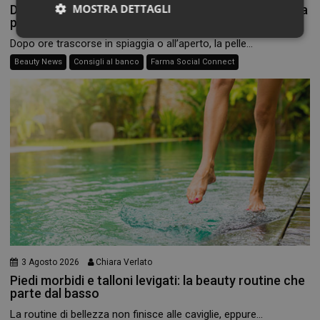
MOSTRA DETTAGLI
Doposole, il beauty ritual che fa durare l’estate sulla
pelle
Necessari
Dopo ore trascorse in spiaggia o all’aperto, la pelle...
Beauty News
Consigli al banco
Farma Social Connect
Necessari
I cookie necessari contribuiscono a rendere fruibile il
sito web abilitandone funzionalità di base quali la
navigazione sulle pagine e l'accesso alle aree
protette del sito. Il sito web non è in grado di
funzionare correttamente senza questi cookie.
NOME
FORNITORE
/
DOMINIO
SCADENZA
PHPSESSID
Sessione
PHP.net
3 Agosto 2026
Chiara Verlato
.www.panoramacosmetico.it
Piedi morbidi e talloni levigati: la beauty routine che
parte dal basso
La routine di bellezza non finisce alle caviglie, eppure...