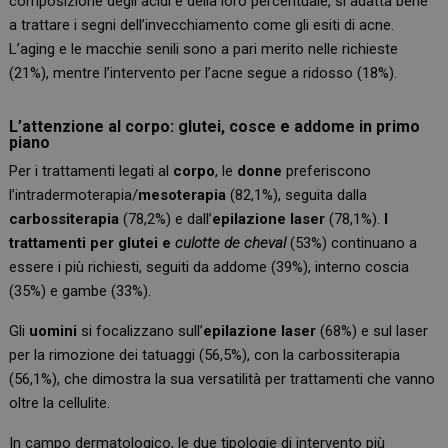
composizione degli acidi e della loro percentuale, si adatta bene
a trattare i segni dell’invecchiamento come gli esiti di acne.
L’aging e le macchie senili sono a pari merito nelle richieste
(21%), mentre l’intervento per l’acne segue a ridosso (18%).
L’attenzione al corpo: glutei, cosce e addome in primo
piano
Per i trattamenti legati al
corpo
, le
donne
preferiscono
l’intradermoterapia/
mesoterapia
(82,1%), seguita dalla
carbossiterapia
(78,2%) e dall’
epilazione laser
(78,1%).
I
trattamenti per glutei e
culotte de cheval
(53%) continuano a
essere i più richiesti, seguiti da addome (39%), interno coscia
(35%) e gambe (33%).
Gli
uomini
si focalizzano sull’
epilazione laser
(68%) e sul laser
per la rimozione dei tatuaggi (56,5%), con la carbossiterapia
(56,1%), che dimostra la sua versatilità per trattamenti che vanno
oltre la cellulite.
In campo dermatologico, le due tipologie di intervento più