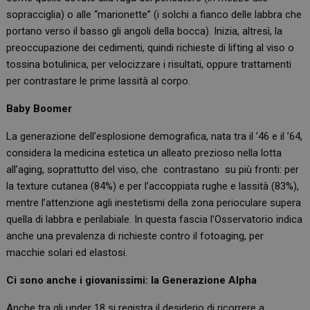
sopracciglia) o alle “marionette” (i solchi a fianco delle labbra che
portano verso il basso gli angoli della bocca). Inizia, altresì, la
preoccupazione dei cedimenti, quindi richieste di lifting al viso o
tossina botulinica, per velocizzare i risultati, oppure trattamenti
per contrastare le prime lassità al corpo.
Baby Boomer
La generazione dell’esplosione demografica, nata tra il ’46 e il ’64,
considera la medicina estetica un alleato prezioso nella lotta
all’aging, soprattutto del viso, che contrastano su più fronti: per
la texture cutanea (84%) e per l’accoppiata rughe e lassità (83%),
mentre l’attenzione agli inestetismi della zona perioculare supera
quella di labbra e perilabiale. In questa fascia l’Osservatorio indica
anche una prevalenza di richieste contro il fotoaging, per
macchie solari ed elastosi.
Ci sono anche i giovanissimi: la
Generazione Alpha
Anche tra gli under 18 si registra il desiderio di ricorrere a