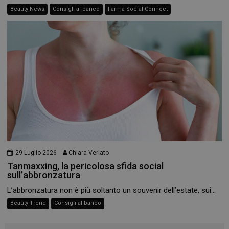
Beauty News
Consigli al banco
Farma Social Connect
29 Luglio 2026
Chiara Verlato
Tanmaxxing, la pericolosa sfida social
_ga
1 anno 1
Google LLC
sull’abbronzatura
mese
.panoramacosmetico.it
L’abbronzatura non è più soltanto un souvenir dell’estate, sui...
Beauty Trend
Consigli al banco