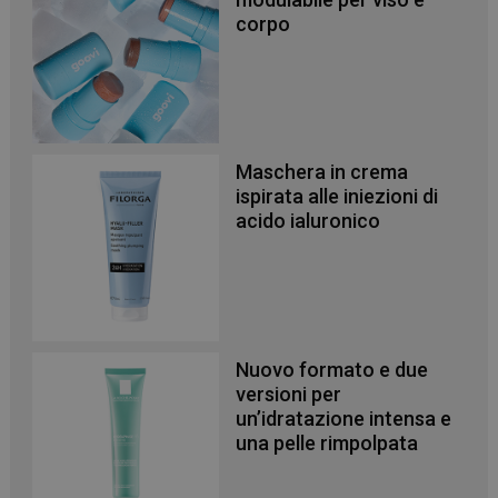
funzionare correttamente senza questi cookie.
corpo
NOME
FORNITORE
/
DOMINIO
SCADENZA
PHPSESSID
Sessione
PHP.net
.www.panoramacosmetico.it
Maschera in crema
ispirata alle iniezioni di
acido ialuronico
Nuovo formato e due
versioni per
un’idratazione intensa e
una pelle rimpolpata