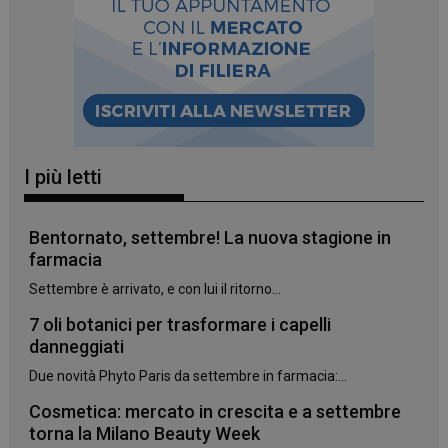
_ga_YJ0035S3E9
.panoramacosmetico.it
1 anno 1
mese
I più letti
CookieScriptConsent
5 mesi 3
CookieScript
Bentornato, settembre! La nuova stagione in
settimane
www.panoramacosmetico.it
farmacia
Settembre è arrivato, e con lui il ritorno...
7 oli botanici per trasformare i capelli
danneggiati
Due novità Phyto Paris da settembre in farmacia:...
Cosmetica: mercato in crescita e a settembre
torna la Milano Beauty Week