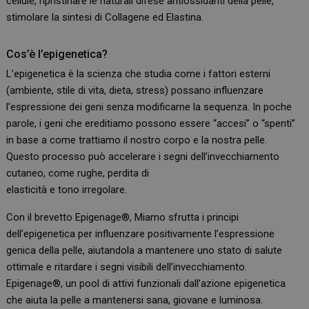
cellule, ripristinare le naturali difese antiossidanti della pelle,
stimolare la sintesi di Collagene ed Elastina.
Cos’è l’epigenetica?
L’epigenetica è la scienza che studia come i fattori esterni
(ambiente, stile di vita, dieta, stress) possano influenzare
l’espressione dei geni senza modificarne la sequenza. In poche
parole, i geni che ereditiamo possono essere “accesi” o “spenti”
in base a come trattiamo il nostro corpo e la nostra pelle.
Questo processo può accelerare i segni dell’invecchiamento
cutaneo, come rughe, perdita di
elasticità e tono irregolare.
Con il brevetto Epigenage®, Miamo sfrutta i principi
dell’epigenetica per influenzare positivamente l’espressione
genica della pelle, aiutandola a mantenere uno stato di salute
ottimale e ritardare i segni visibili dell’invecchiamento.
Epigenage®, un pool di attivi funzionali dall’azione epigenetica
che aiuta la pelle a mantenersi sana, giovane e luminosa.