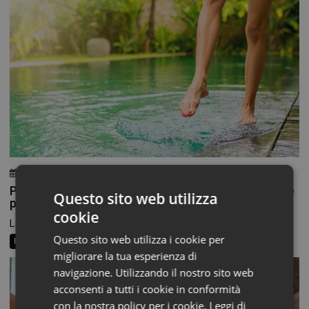
3 Agosto 2026
Chiara Verlato
Piedi morbidi e talloni levigati: la beauty routine che
Questo sito web utilizza
parte dal basso
cookie
La routine di bellezza non finisce alle caviglie, eppure...
Questo sito web utilizza i cookie per
Beauty News
Consigli al banco
Farma Social Connect
migliorare la tua esperienza di
navigazione. Utilizzando il nostro sito web
acconsenti a tutti i cookie in conformità
con la nostra policy per i cookie.
Leggi di