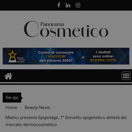
Skip
to
content
Sei qui
Home
Beauty News
Miamo presenta Epigenage, 1° brevetto epigenetico antietà del
mercato dermocosmetico